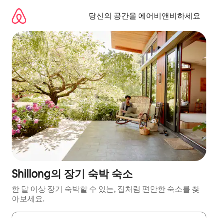
콘
텐
당신의 공간을 에어비앤비하세요
츠
로
바
로
가
기
Shillong의 장기 숙박 숙소
한 달 이상 장기 숙박할 수 있는, 집처럼 편안한 숙소를 찾
아보세요.