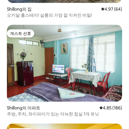
Shillong의 집
평점 4.97점(5
4.97 (64)
오키달 홈스테이! 실롱의 가장 잘 지켜진 비밀!
게스트 선호
게스트 선호
Shillong의 아파트
평점 4.85점(5점
4.85 (186)
주방, 주차, 와이파이가 있는 아늑한 침실 1개 유닛