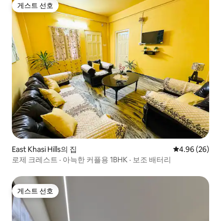
게스트 선호
게스트 선호
East Khasi Hills의 집
평점 4.96점(5
4.96 (26)
로제 크레스트 · 아늑한 커플용 1BHK · 보조 배터리
게스트 선호
게스트 선호