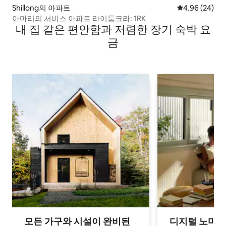
Shillong의 아파트
평점 4.96점(5
4.96 (24)
아마리의 서비스 아파트 라이툼크라: 1RK
내 집 같은 편안함과 저렴한 장기 숙박 요
금
모든 가구와 시설이 완비된
디지털 노마드