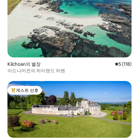
Kilchoan의 별장
평점 5점(5점
5 (118)
아드나머컨의 하이랜드 하벤
게스트 선호
상위 게스트 선호