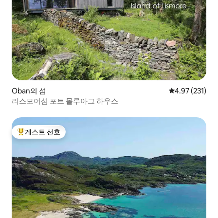
Oban의 섬
평점 4.97점(5
4.97 (231)
리스모어섬 포트 몰루아그 하우스
게스트 선호
상위 게스트 선호