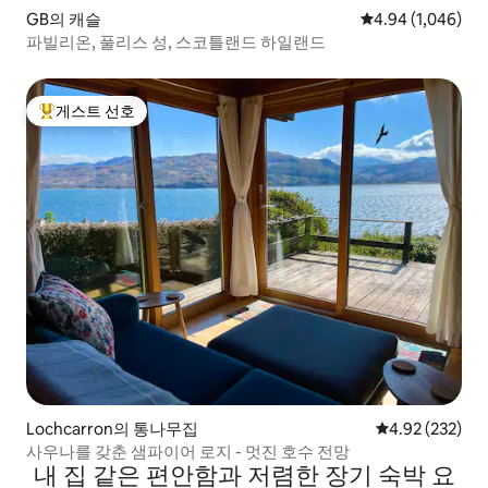
GB의 캐슬
평점 4.94점(5점 
4.94 (1,046)
파빌리온, 풀리스 성, 스코틀랜드 하일랜드
게스트 선호
상위 게스트 선호
Lochcarron의 통나무집
평점 4.92점(5점
4.92 (232)
사우나를 갖춘 샘파이어 로지 - 멋진 호수 전망
내 집 같은 편안함과 저렴한 장기 숙박 요