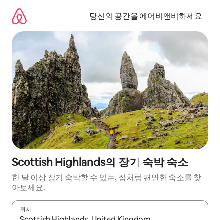
콘
텐
당신의 공간을 에어비앤비하세요
츠
로
바
로
가
기
Scottish Highlands의 장기 숙박 숙소
한 달 이상 장기 숙박할 수 있는, 집처럼 편안한 숙소를 찾
아보세요.
위치
결과가 나오면 위·아래 화살표 키를 사용하거나 터치 또는 스와이프