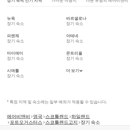
장기 숙박 인기 지역
가까운 여행지
다른 유형의 에어비앤비
뉴욕
바르셀로나
장기 숙소
장기 숙소
피렌체
아테네
장기 숙소
장기 숙소
마이애미
몬트리올
장기 숙소
장기 숙소
시애틀
더 보기
장기 숙소
* 특정 지역 및 숙소에는 일부 예외가 적용될 수 있습니다.
에어비앤비
영국
스코틀랜드
하일랜드
포트오거스터스
스코틀랜드고지
장기 숙소