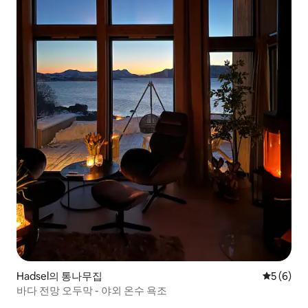
Hadsel의 통나무집
평점 5점(
5 (6)
바다 전망 오두막 - 야외 온수 욕조