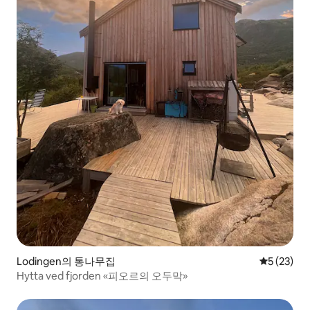
Lodingen의 통나무집
평점 5점(5
5 (23)
Hytta ved fjorden «피오르의 오두막»