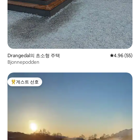
Drangedal의 초소형 주택
평점 4.96점(5
4.96 (55)
Bjonnepodden
게스트 선호
상위 게스트 선호