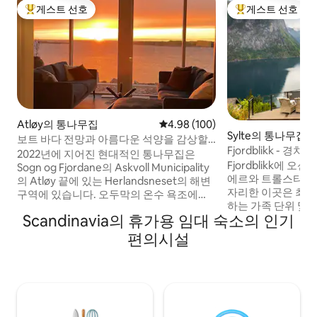
게스트 선호
게스트 선호
상위 게스트 선호
상위 게스트 선호
Atløy의 통나무집
평점 4.98점(5점 만점), 후기 100
4.98 (100)
Sylte의 통나무집
보트 바다 전망과 아름다운 석양을 감상할
Fjordblikk - 
수 있는 현대적인 샬레
2022년에 지어진 현대적인 통나무집은
피오르드 지역의 
Fjordblikk에 
Sogn og Fjordane의 Askvoll Municipality
에르와 트롤스티겐
의 Atløy 끝에 있는 Herlandsneset의 해변
자리한 이곳은 최고
구역에 있습니다. 오두막의 온수 욕조에서
하는 가족 단위 및
즐길 수 있는 파노라마 바다 전망을 자랑하
Scandinavia의 휴가용 임대 숙소의 인기
곳으로, 피오르드 
며 햇살이 잘 들어옵니다. 오두막에서 북서
한 숙소입니다. 이
쪽의 킨 섬을 향해 멋진 전망을 감상할 수 있
편의시설
화롭고 경치가 좋은
으며, 해안을 따라 항해 마크로 독특하고 널
피오르와 산의 멋진
리 알려져 있습니다. 남쪽으로는 잘 알려진
니다. 이 숙소에는
전망대인 브루라스타켄과 노르스케 헤스텐
침실 5개, 욕실 3
(Norske Hesten) 이라고 불리는 인기 있는
있습니다. 10인용 
하이킹 섬인 알덴 (Alden) 이 있습니다. 오
께 식사하기에 이상
두막의 모터보트를 타고 Værlandet과