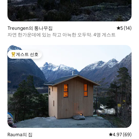
Treungen의 통나무집
평점 5점(5
5 (14)
자연 한가운데에 있는 작고 아늑한 오두막. 4명 게스트
게스트 선호
상위 게스트 선호
Rauma의 집
평점 4.97점(5
4.97 (69)