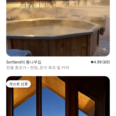
Sortland의 통나무집
평점 4.99점(5
4.99 (69)
전용 호숫가 – 전망, 온수 욕조 및 카약
게스트 선호
게스트 선호