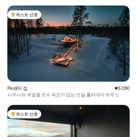
게스트 선호
상위 게스트 선호
Pindi의 집
평점 5점(5
5 (39)
사우나와 계절별 온수 욕조가 있는 오딜 홀리데이 하우스
게스트 선호
상위 게스트 선호