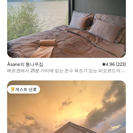
Åsane의 통나무집
평점 4.96점(5점
4.96 (223)
베르겐에서 25분 거리에 있는 온수 욕조가 있는 피오르드의 은
신처
게스트 선호
상위 게스트 선호