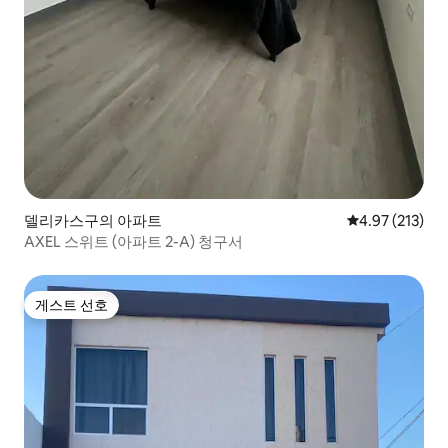
델리카스구의 아파트
평점 4.97점(5
4.97 (213)
AXEL 스위트 (아파트 2-A) 청구서
게스트 선호
게스트 선호