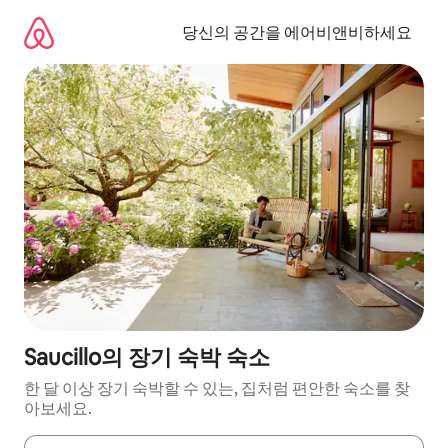
콘
텐
당신의 공간을 에어비앤비하세요
츠
로
바
로
가
기
Saucillo의 장기 숙박 숙소
한 달 이상 장기 숙박할 수 있는, 집처럼 편안한 숙소를 찾
아보세요.