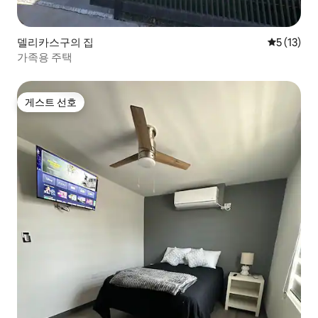
델리카스구의 집
평점 5점(5
5 (13)
가족용 주택
게스트 선호
게스트 선호