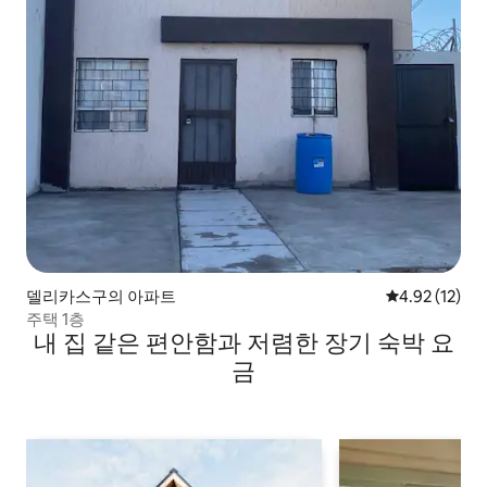
델리카스구의 아파트
평점 4.92점(5
4.92 (12)
주택 1층
내 집 같은 편안함과 저렴한 장기 숙박 요
금