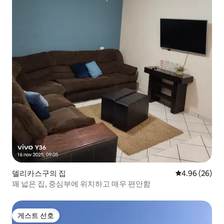
델리카스구의 집
평점 4.96점(5
4.96 (26)
꽤 넓은 집, 중심부에 위치하고 매우 편안함
게스트 선호
게스트 선호