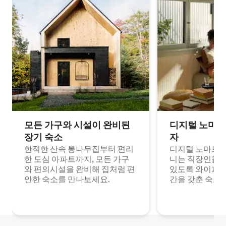
모든 가구와 시설이 완비된
디지털 노마드
장기 숙소
자
한적한 산속 통나무집부터 편리
디지털 노마드나
한 도심 아파트까지, 모든 가구
니는 직장인들이
와 편의시설을 완비해 집처럼 편
있도록 와이파이
안한 숙소를 만나보세요.
간을 갖춘 숙소