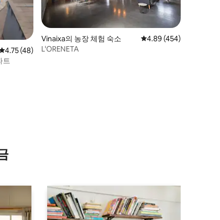
Vinaixa의 농장 체험 숙소
평점 4.89점(5점 만점), 
4.89 (454)
L'ORENETA
평점 4.75점(5점 만점), 후기 48개
4.75 (48)
파트
금