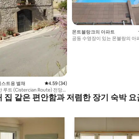
 후기 87개
몬트블랑크의 아파트
공동 수영장이 있는 몬블랑의 아
 게스트용 별채
평점 4.59점(5점 만점), 후기 34개
4.59 (34)
트 (Cistercian Route) 전망을
내 집 같은 편안함과 저렴한 장기 숙박 요
 있는 실내 석조 주택