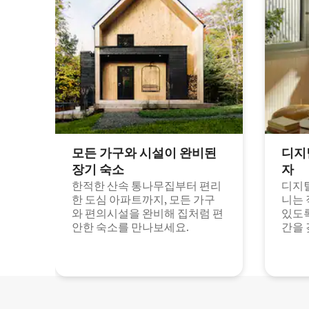
모든 가구와 시설이 완비된
디지
장기 숙소
자
한적한 산속 통나무집부터 편리
디지털
한 도심 아파트까지, 모든 가구
니는 
와 편의시설을 완비해 집처럼 편
있도록
안한 숙소를 만나보세요.
간을 