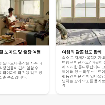
털 노마드 및 출장 여행
여행의 달콤함도 함께
숙소 그 자체가 목적지가 
여행은 어떤가요? 아찔한 
 노마드나 출장을 자주 다
에 자리한 통나무집이나 
직장인들이 편히 일할 수
물에 떠 있는 하우스보트에
 와이파이와 전용 업무 공
랫동안 머문 적이 있나요?
갖춘 숙소입니다.
넘치는 장기 숙소를 둘러
요.