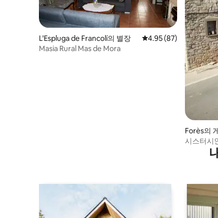
L'Espluga de Francolí의 별장
평점 4.95점(5점 만점),
4.95 (87)
Masia Rural Mas de Mora
Forès의
시스터시안 루
감상할 수