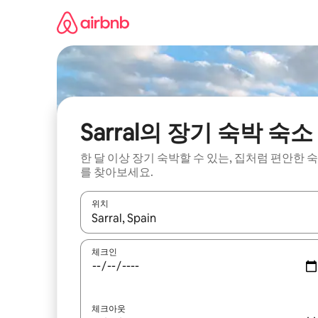
콘
텐
츠
로
바
로
가
기
Sarral의 장기 숙박 숙소
한 달 이상 장기 숙박할 수 있는, 집처럼 편안한 
를 찾아보세요.
위치
결과가 나오면 위·아래 화살표 키를 사용하거나 터치
체크인
체크아웃