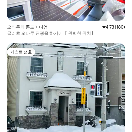
오타루의 콘도미니엄
평점 4.73점(5
4.73 (180)
글리츠 오타루 관광을 하기에【 완벽한 위치】
게스트 선호
게스트 선호