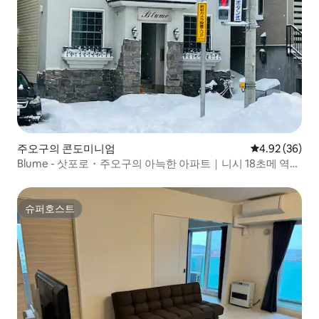
주오구의 콘도미니엄
평점 4.92점(5
4.92 (36)
Blume - 삿포로・주오구의 아늑한 아파트｜니시 18초메 역에
서 도보 10분, 카자네 스타일...
슈퍼호스트
슈퍼호스트