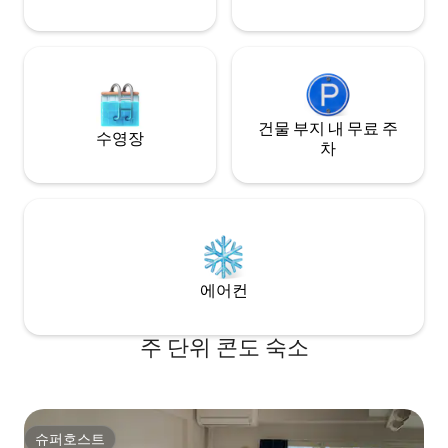
면, 징기칸) ~ 특별 활동 (개썰매, 낚시 등) ~
솥, 가습기, 전자렌
일본 간식 만들기 체험, 일본 간식, 다도, 장
은 없습니다.차로 
식용 스시 롤 일본의 문화체험 등 다양한 액
주차장이 있습니다. * 엘리베이터가 있지
티비티도 소개할 수 있어요!주저하지 말고
1층에서 2층으로 
물어보세요! 숙소 주소: 4-3-1 Minami9
야 합니다. * 주말 및 공휴일에는 휴무입니
Jokishi, Chuo Ward, Hokkaido
다.월요일부터 금요
건물 부지 내 무료 주
터 오후 4시까지 
수영장
겠습니다. 미리 감
차
에어컨
주 단위 콘도 숙소
슈퍼호스트
슈퍼호스트