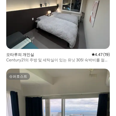
오타루의 개인실
평점 4.47점(5
4.47 (19)
Century21의 주방 및 세탁실이 있는 유닛 305! 숙박비를 절약
하고 오타루의 거리와 음식을 마음껏 즐기세요
슈퍼호스트
슈퍼호스트