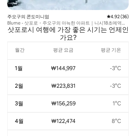
주오구의 콘도미니엄
평점 4.92점(5
4.92 (36)
Blume - 삿포로・주오구의 아늑한 아파트｜니시18초메역에
삿포로시 여행에 가장 좋은 시기는 언제인
서 도보 10분, 마쓰미...
가요?
월간
평균 요금
평균 기온
1월
₩144,997
-3°C
2월
₩223,831
-3°C
3월
₩156,259
1°C
4월
₩122,474
8°C