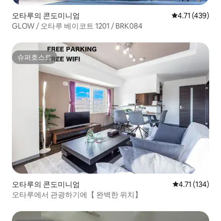
오타루의 콘도미니엄
평점 4.71점(5
4.71 (439)
GLOW / 오타루 베이코트 1201 / BRK084
슈퍼호스트
슈퍼호스트
오타루의 콘도미니엄
평점 4.71점(5
4.71 (134)
오타루에서 관광하기에【 완벽한 위치】