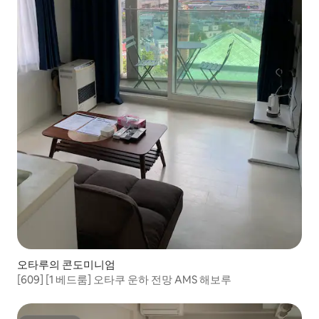
오타루의 콘도미니엄
[609] [1 베드룸] 오타쿠 운하 전망 AMS 해보루