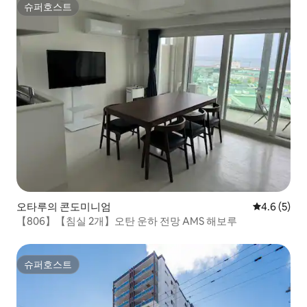
슈퍼호스트
슈퍼호스트
오타루의 콘도미니엄
평점 4.6점(
4.6 (5)
【806】【침실 2개】오탄 운하 전망 AMS 해보루
슈퍼호스트
슈퍼호스트