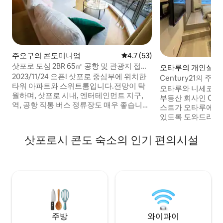
주오구의 콘도미니엄
평점 4.7점(5점 만점), 후기 53
4.7 (53)
삿포로 도심 2BR 65㎡ 공항 및 관광지 접근
오타루의 개인실
성이 뛰어난 객실 최대 8명 숙박
2023/11/24 오픈! 삿포로 중심부에 위치한
Century21의 주
타워 아파트와 스위트룸입니다.전망이 탁
303! 숙박비를 
오타루와 니세코 
월하며, 삿포로 시내, 엔터테인먼트 지구,
음식을 마음껏 즐
부동산 회사인 CEN
역, 공항 직통 버스 정류장도 매우 좋습니다.
스트가 오타루에서 
조리용 세탁 가능합니다.이 방을 거점으로
있도록 도와드리겠
삼아 삿포로와 홋카이도 관광을 즐겨보세
지만 주방과 세탁실
요!여러분의 의견을 듣고 싶습니다 ^ ^ 추가
숙박 가능합니다. 도
삿포로시 콘도 숙소의 인기 편의시설
요금을 내면 렌터카를 이용할 수 있습니다!
식과 술을 다루는 
저렴한 가격에 즐길 수 있는 숙소이기 때문
불러일으키는 도시
에 큰 도움이 됩니다.관광 옵션은 두 배로!개
해산물 요리를 즐기
인 및 무제한 보험 + 주차장이 아파트에 인
입하여 객실에서 휴
접해 있습니다. 차량은 뛰어난 겨울 도로 안
오타루역에서 삿포
전을 갖춘 Subaru, EXIGA (7인승) 입니다.
35분, 기로로 리조
스트레칭을 하고 관광을 원하는 게스트에
지 차로 10분 거리
게 추천합니다!※ 예약 전 호스트에게 메시
가 있습니다. 무료 
주방
와이파이
지를 보내주세요 ^ ^ ~ 식사 소개 (스시, 라
접시, 조리 도구가 