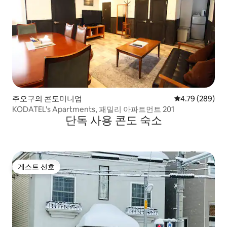
주오구의 콘도미니엄
평점 4.79점(5점
4.79 (289)
KODATEL's Apartments, 패밀리 아파트먼트 201
단독 사용 콘도 숙소
게스트 선호
게스트 선호