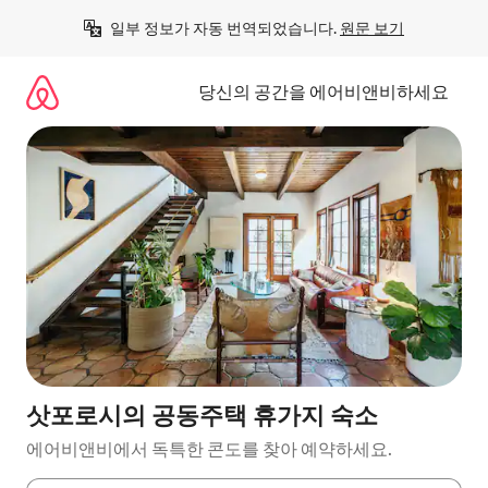
콘
일부 정보가 자동 번역되었습니다. 
원문 보기
텐
츠
로
당신의 공간을 에어비앤비하세요
바
로
가
기
삿포로시의 공동주택 휴가지 숙소
에어비앤비에서 독특한 콘도를 찾아 예약하세요.