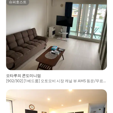
슈퍼호스트
슈퍼호스트
오타루의 콘도미니엄
[902/302] [1 베드룸] 오토모비 시장 캐널 뷰 AMS 동운/무료
주차장