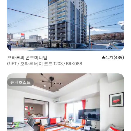
오타루의 콘도미니엄
평점 4.71점(5
4.71 (439)
GIFT / 오타루 베이 코트 1203 / BRK088
슈퍼호스트
슈퍼호스트