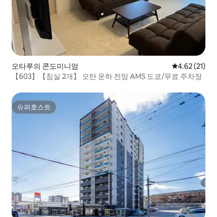
오타루의 콘도미니엄
평점 4.62점(5
4.62 (21)
【603】【침실 2개】 오탄 운하 전망 AMS 도쿄/무료 주차장
슈퍼호스트
슈퍼호스트