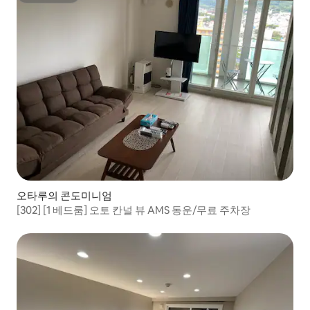
오타루의 콘도미니엄
[302] [1 베드룸] 오토 칸널 뷰 AMS 동운/무료 주차장