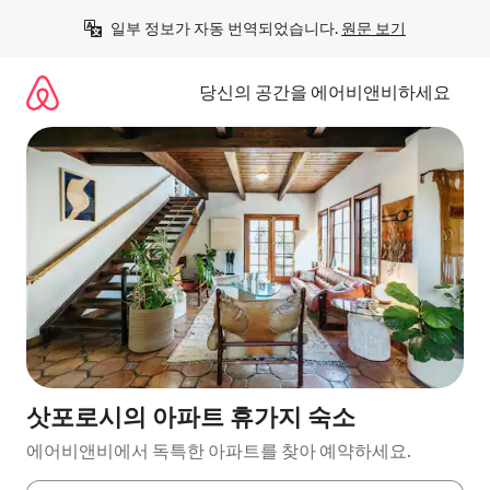
콘
일부 정보가 자동 번역되었습니다. 
원문 보기
텐
츠
로
당신의 공간을 에어비앤비하세요
바
로
가
기
삿포로시의 아파트 휴가지 숙소
에어비앤비에서 독특한 아파트를 찾아 예약하세요.