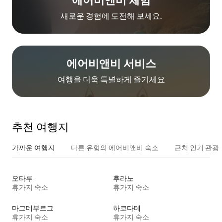
에어비앤비 체험
새로운 경험에 도전해 보세요.
에어비앤비 서비스
여행을 더욱 특별하게 즐기세요
추천 여행지
가까운 여행지
다른 유형의 에어비앤비 숙소
근처 인기 관광
오타루
후라노
휴가지 숙소
휴가지 숙소
마그데부르그
하코다테
휴가지 숙소
휴가지 숙소