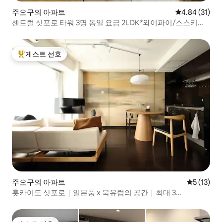
주오구의 아파트
평점 4.84점(5
4.84 (31)
센트럴 삿포로 타워 3명 동일 요금 2LDK*와이파이/스스키노
도보
게스트 선호
상위 게스트 선호
주오구의 아파트
평점 5점(5
5 (13)
홋카이도 삿포로｜일본풍 x 북유럽의 공간｜최대 3
명/1DK/34㎡｜호수이 스스키노 역에서 도보 6분｜