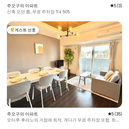
주오구의 아파트
평점 5점(
5 (3)
신축 모던 룸, 무료 주차장 1대 505
게스트 선호
상위 게스트 선호
주오구의 아파트
평점 5점(5
5 (35)
오타루·후라노의 거점에 최적. 게다가 무료 주차장 포함. 최대
7명까지 숙박 가능