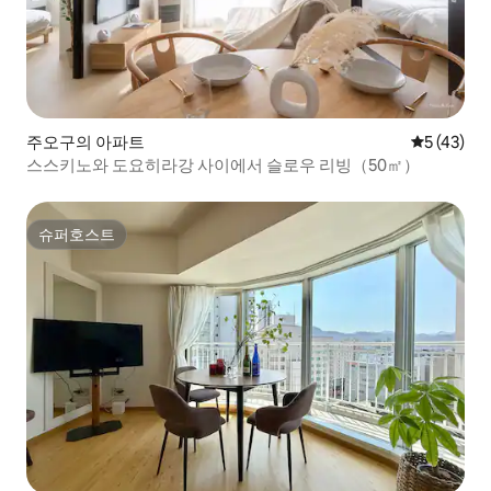
주오구의 아파트
평점 5점(5
5 (43)
스스키노와 도요히라강 사이에서 슬로우 리빙（50㎡）
슈퍼호스트
슈퍼호스트