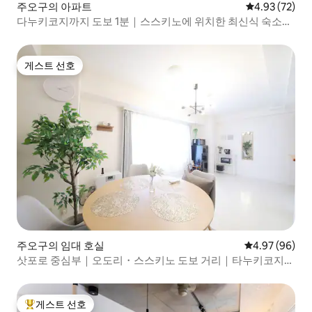
주오구의 아파트
평점 4.93점(5
4.93 (72)
다누키코지까지 도보 1분｜스스키노에 위치한 최신식 숙소｜
6인
게스트 선호
게스트 선호
주오구의 임대 호실
평점 4.97점(5
4.97 (96)
삿포로 중심부｜오도리・스스키노 도보 거리｜타누키코지・
니조이치바 근처｜역까지 도보 2분｜관광 및 미식에 편리,
PH5...
게스트 선호
상위 게스트 선호