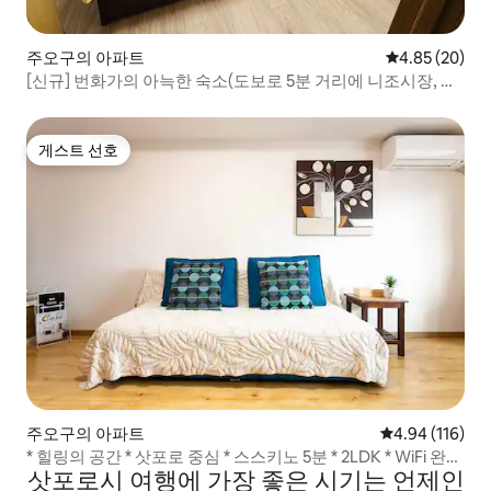
주오구의 아파트
평점 4.85점(5
4.85 (20)
[신규] 번화가의 아늑한 숙소(도보로 5분 거리에 니조시장, 라
이시오주, 희노 위치) I 무선 네트워크 l 조용한 환경 I
게스트 선호
게스트 선호
주오구의 아파트
평점 4.94점(5
4.94 (116)
* 힐링의 공간 * 삿포로 중심 * 스스키노 5분 * 2LDK * WiFi 완비
삿포로시 여행에 가장 좋은 시기는 언제인
* 1층 편의점