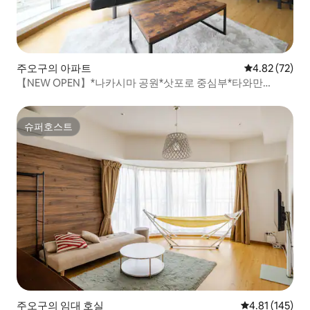
주오구의 아파트
평점 4.82점(5
4.82 (72)
【NEW OPEN】*나카시마 공원*삿포로 중심부*타와만
2LDK60m²*스스키노 도보 5분*Wi-Fi
슈퍼호스트
슈퍼호스트
주오구의 임대 호실
평점 4.81점(5
4.81 (145)