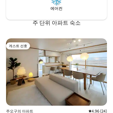
에어컨
주 단위 아파트 숙소
게스트 선호
게스트 선호
주오구의 아파트
평점 4.96점(5
4.96 (24)