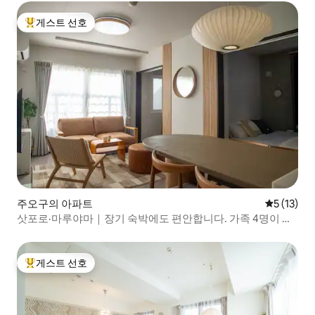
게스트 선호
상위 게스트 선호
주오구의 아파트
평점 5점(5
5 (13)
삿포로·마루야마｜장기 숙박에도 편안합니다. 가족 4명이 생
활하듯 머물 수 있는 숙소
게스트 선호
상위 게스트 선호