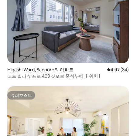
Higashi Ward, Sapporo의 아파트
평점 4.97점(5
4.97 (34)
코트 빌라 삿포로 403 삿포로 중심부에【 위치】
슈퍼호스트
슈퍼호스트