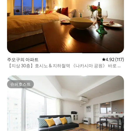
주오구의 아파트
평점 4.92점(5
4.92 (117)
【지상 30층】호시노 & 지하철역 《나카시마 공원》 바로 옆
토요히라강 공원 전망 좋음 최대 3명
슈퍼호스트
슈퍼호스트