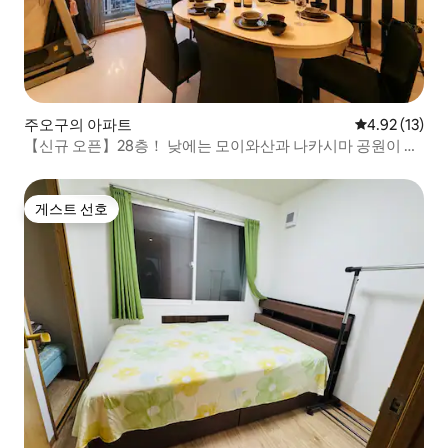
주오구의 아파트
평점 4.92점(5
4.92 (13)
【신규 오픈】28층！ 낮에는 모이와산과 나카시마 공원이 보
이고 밤에는 멋진 야경을 감상할 수 있습니다. 오샤레한 공간
에서 즐거운 시간을 보내세요
게스트 선호
게스트 선호