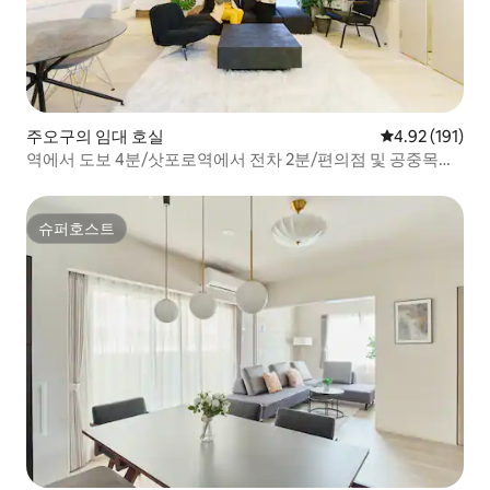
주오구의 임대 호실
평점 4.92점(5
4.92 (191)
역에서 도보 4분/삿포로역에서 전차 2분/편의점 및 공중목욕
탕 도보 거리 내/최대 6명 객실 4개, 2명 객실 1개, HA405 한.
슈퍼호스트
슈퍼호스트