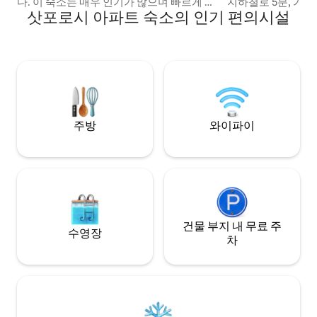
다. 이 숙소는 매우 인기가 많으며 빠르게 예
지하철로 5분, 가
삿포로시 아파트 숙소의 인기 편의시설
약이 마감됩니다. 나중에 다시 돌아와 확인
역 도보로 2분, 공
할 수 있도록 즐겨찾기에 추가하시기를 권
로 3분, 스스키노마
해드립니다 [♥]. 1. 인테리어 인테리어 디자
매우 가까움 삿포로 시내 중심부에 위치한
이너가 선택한 인테리어. 싱글 침대 2개가
고층 타워 맨션 33
나란히 배치되어 있습니다. 널리 사용됩니
객실의 매력은 고
다. 높은 베개와 낮은 베개 2개로 숙면을 보
이 바로 앞에 있다
장해드립니다. 젯 욕조가 있습니다. 2. 위치
가장 높은 층의 객
아파트 건물 31층에서 바라보는 멋진 전망.
안한 숙박을 약속합
삿포로 시내와 나카지마 공원이 내려다보
별한 객실에서 어떠세요? ・ 호
주방
와이파이
입니다. 이벤트일에는 가을 단풍과 도요히
카도 대여하고 있습
라강 불꽃놀이를 가까이서 감상하실 수도
도 여행에 없어서는
있습니다. 3. 시설 샤워실, 샤워기가 있는 욕
보다 훨씬 저렴하게
조, 비데가 있는 변기, 가스레인지, 냉장고
제든지 문의해 주세요 ^ ^ ~ 
와 냉동고, 세탁기와 건조기, 전자레인지,
시, 라면, 징기스칸)
주방, 밥솥, 조리도구, 식기. 4. 어메니티 목
기, 낚시, 풍선 등) 
욕 수건, 손 수건, 샴푸, 린스, 바디 솝, 슬리
스시 롤 스시 만들기
건물 부지 내 무료 주
퍼, 칫솔, 티슈. 시설의 예비 부품 등은 제외
체험 일본 문화 체
수영장
차
하고 모든 것을 자유롭게 사용하실 수 있습
소개해 드릴 수 있습
니다("만지지 마세요"라고 표시된 경우). 일
의해 주세요! 숙소 주소: 4-3-1, Minami 9-jo
회용 편의용품은 집으로 가져가셔도 되지
Nishi, Chuo-ku, S
만, 수건, 화장지, 티슈 박스, 그릇 등은 집으
로 가져가실 수 없습니다.