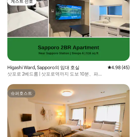
게스트 선호
게스트 선호
Higashi Ward, Sapporo의 임대 호실
평점 4.98점(5
4.98 (45)
삿포로 2베드룸 | 삿포로역까지 도보 10분、파...
슈퍼호스트
슈퍼호스트