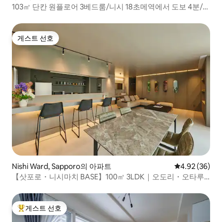
103㎡ 단칸 원플로어 3베드룸/니시 18초메역에서 도보 4분/3
세대용품 및 유아용품 완비
게스트 선호
게스트 선호
Nishi Ward, Sapporo의 아파트
평점 4.92점(5
4.92 (36)
【삿포로・니시마치 BASE】100㎡ 3LDK｜오도리・오타루
까지25분｜실내 주차장｜최대12명
게스트 선호
상위 게스트 선호