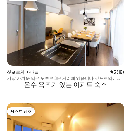
삿포로의 아파트
평점 5점(5
5 (18)
가장 가까운 역은 도보로 3분 거리에 있습니다!삿포로역에서
온수 욕조가 있는 아파트 숙소
4정거장(8분) 거리!대형 마트, 약국, 초밥집, 편의점이 모두 3
분 거리에 있습니다!
게스트 선호
게스트 선호