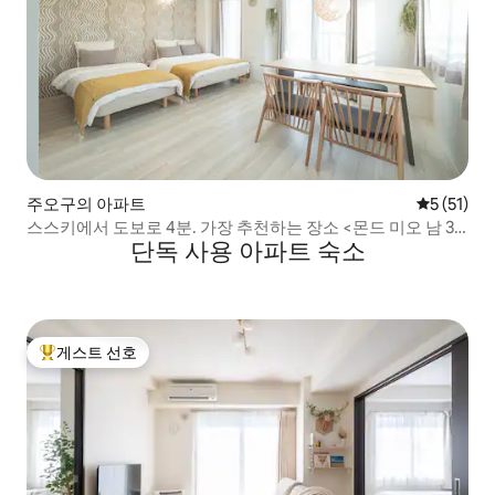
주오구의 아파트
평점 5점(5
5 (51)
스스키에서 도보로 4분. 가장 추천하는 장소 <몬드 미오 남 3
단독 사용 아파트 숙소
조 통>
게스트 선호
상위 게스트 선호