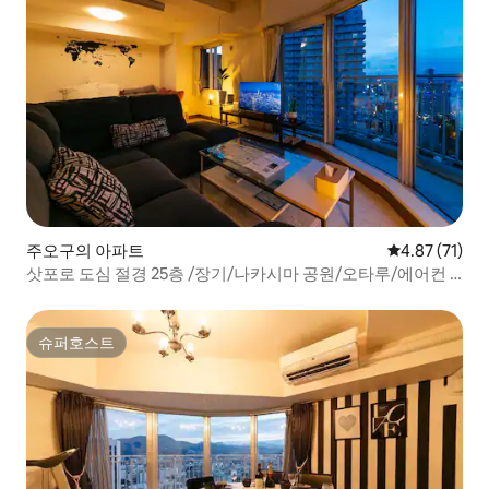
주오구의 아파트
평점 4.87점(5
4.87 (71)
삿포로 도심 절경 25층 /장기/나카시마 공원/오타루/에어컨 2
대/미식/넷플릭스/유튜브
슈퍼호스트
슈퍼호스트