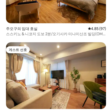
주오구의 임대 호실
평점 4.85점(5
4.85 (97)
스스키노 & 니코지 도보 2분/오기사카 미나미산조 빌딩(OM),
OM 503호 및 505호/최대 6명/2개 객실 임대.
게스트 선호
게스트 선호