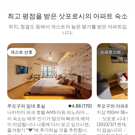
최고 평점을 받은 삿포로시의 아파트 숙소
위치, 청결도 등에서 게스트의 높은 평가를 받은 아파트입
니다.
게스트 선호
슈퍼호스트
게스트 선호
슈퍼호스트
주오구의 임대 호실
평점 4.88점(5점 만점), 후기 170
4.88 (170)
주오구의 아파트
나카지마 파크 호텔 AMS 타워 파노라마 전
지상 100m! 36㎡
망、Pa...
No.1의 절경 스위트
이 숙소는 매우 인기가 많으며 빠르게 예약
・ 삿포로 시내 민박
이 마감됩니다.나중에 다시 보고 싶으시면,
(2023/3/1 현재,
즐겨찾기 "♥"에 추가하실 것을 추천합니
이 없습니다) ・ 뛰어난 위치. 사파로역에서