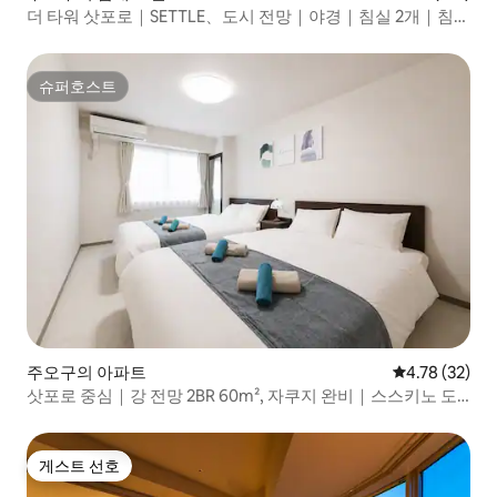
더 타워 삿포로｜SETTLE、도시 전망｜야경｜침실 2개｜침대
3개｜A2301
슈퍼호스트
슈퍼호스트
주오구의 아파트
평점 4.78점(5
4.78 (32)
삿포로 중심｜강 전망 2BR 60m², 자쿠지 완비｜스스키노 도
보 5분
게스트 선호
게스트 선호