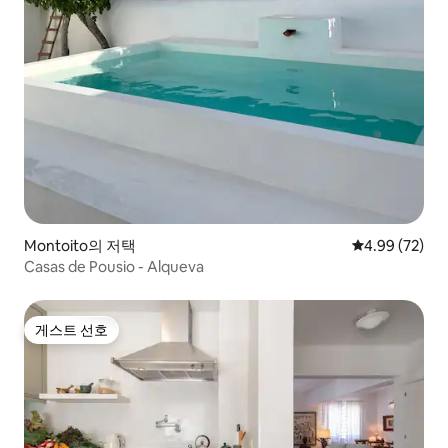
Montoito의 저택
평점 4.99점(5
4.99 (72)
Casas de Pousio - Alqueva
게스트 선호
게스트 선호