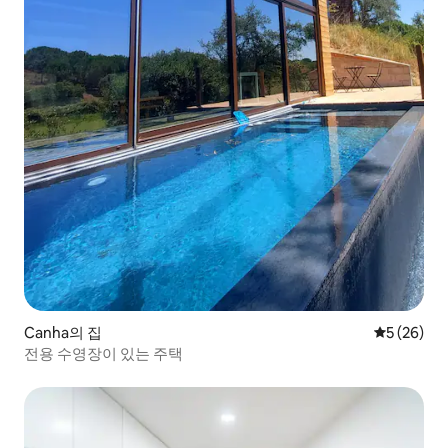
Canha의 집
평점 5점(5
5 (26)
전용 수영장이 있는 주택