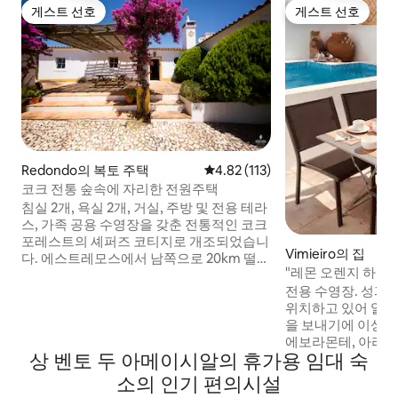
게스트 선호
게스트 선호
게스트 선호
게스트 선호
Redondo의 복토 주택
평점 4.82점(5점 만점), 후기 113
4.82 (113)
코크 전통 숲속에 자리한 전원주택
침실 2개, 욕실 2개, 거실, 주방 및 전용 테라
스, 가족 공용 수영장을 갖춘 전통적인 코크
포레스트의 셰퍼즈 코티지로 개조되었습니
Vimieiro의 집
다. 에스트레모스에서 남쪽으로 20km 떨어
"레몬 오렌지 하우스
진 세라 디 오사 (Serra D ’Ossa) 기슭에 위
전용 수영장. 성과
치한 코르크 나무, 올리브 과수원, 포도원의
위치하고 있어 알렌
아름다운 시골에 위치하고 있습니다. 포르
을 보내기에 이상적
투갈의 경치 좋고 유서 깊은 지역에서 관광
에보라몬테, 아라이
하기에 이상적이며 리스본 (2시간) 과 스페
상 벤토 두 아메이시알의 휴가용 임대 숙
박물관, 시골 세계
인의 고속도로 (1시간) 로 쉽게 이동할 수 있
음식을 맛보세요. 전용 수영장이 있습니다.
습니다. 농장에서 즐길 수 있는 무수한 활동
소의 인기 편의시설
성과 동굴 투어 경
이 있습니다. 걷는 사람이나 산악 자전거 타