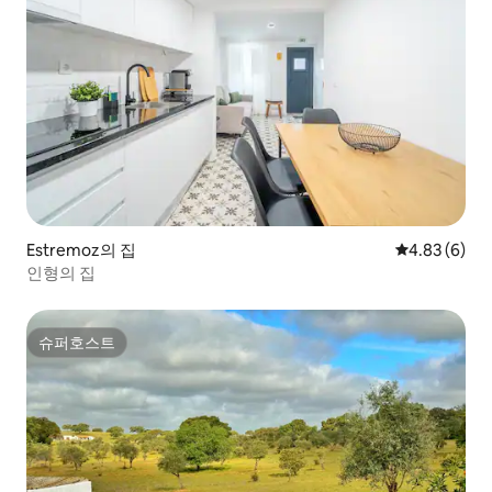
Estremoz의 집
평점 4.83점(
4.83 (6)
인형의 집
슈퍼호스트
슈퍼호스트