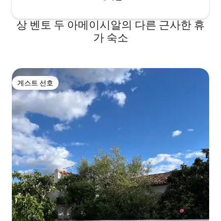
인근 마을을 둘러볼 수도 있습니다. 에보라
역사 투어는 개인 가이드를 통해 예약할 수
도 있습니다. 포도원: 언덕이 많은 코르크 숲
상 벤토 두 아메이시알의 다른 근사한 휴
이 주를 이루고 있지만, 최근 알리칸테 부셰
가 숙소
(Alicante Bouschet), 아라네스
(Aragonêz), 투리가나나 (Touriga
Nactional), 시라 (Syrah) 품질의 포도를 생
산하는 탁 트인 계곡에 포도원이 있습니다.
대부분의 포도는 판매되지만, 포르투갈에
게스트 선호
서 Cem Reis 라벨과 네덜란드에서 Het
게스트 선호
Tientje라는 이름으로 판매되는 고품질의
레드 와인을 생산하기 위해 최고 품질의 포
도를 판매합니다. 이 와인은 와인 마스터스
챌린지 (포르투갈), 문두스 비니 (Mundus
Vini), 챌린지 뒤 빈 (Challenge Du Vin) (프
랑스) 에서 은메달을 획득했습니다. 내년에
는 비요니에 포도로도 화이트 와인을 생산
할 예정입니다. 저희 와인과 일부 제품을 현
장에서 구입할 수 있습니다.