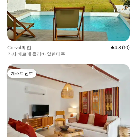
Corval의 집
평점 4.8점(5
4.8 (10)
카사 베르데 올리바 알렌테주
게스트 선호
게스트 선호