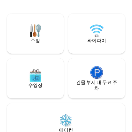
은 알렌테주 평원에
는 사람들을 위해 540헥타르 농장 주변에는
상적입니다. 에스트
탐험할 수 있는 발길이 킬로미터에 달합니
라이올로스, 에보라
다. 더 먼 곳으로 모험을 떠나고 싶은 사람들
https://youtu.b
을 위해 인근 봉우리는 타의 추종을 불허하
는 주변 시골의 전망을 제공합니다. 세라 도
사 (Serra d 'Ossa) 는 해발 500미터에 위치
하고 있으며 유럽에서 가장 건조한 기후 중
주방
와이파이
하나를 자랑합니다. 빛 공해가 없어 천문학
자들의 천국입니다. 트위처는 코르크 숲에
서 제공하는 독특한 서식지에서 70여 종의
새를 찾을 수 있습니다. 과거 게스트 중 몇
명이 RSPB의 일원이며 보고 들은 새의 목록
을 만들었습니다. 다음은 White Stork,
Booted Eagle, Red Kite, Kestrel, Cuckoo,
건물 부지 내 무료 주
Tawny Owl, Hoopoe, Red-Rumped
수영장
Swallow, Great Bustard, Little Bustard,
차
Bee Eater입니다. 현지 방문객에는 검은 날
개 달린 스틸츠와 가끔 아보켓이 있습니다.
아주 가끔 아래쪽 평원에는 번화가가 보입
니다. 농장에서 차로 1시간 이내에 에보라
(유네스코 세계문화유산), 토요일 아침 시장
으로 유명한 에스트레모스, 두 개의 왕궁이
있는 빌라 비소사, 심지어 인접한 스페인 등
에어컨