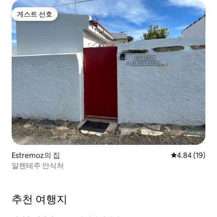
게스트 선호
게스트 선호
Estremoz의 집
평점 4.84점(5
4.84 (19)
알렌테주 안식처
추천 여행지