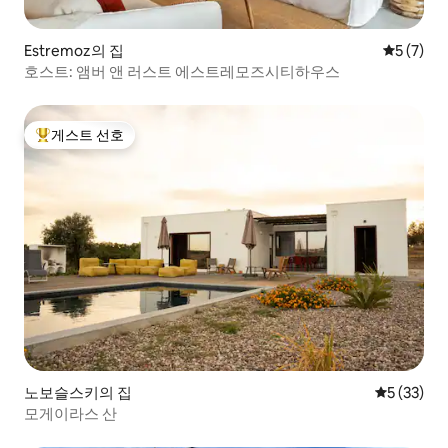
Estremoz의 집
평점 5점(
5 (7)
호스트: 앰버 앤 러스트 에스트레모즈시티하우스
게스트 선호
상위 게스트 선호
노보슬스키의 집
평점 5점(5
5 (33)
모게이라스 산