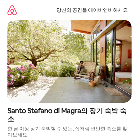
콘
텐
당신의 공간을 에어비앤비하세요
츠
로
바
로
가
기
Santo Stefano di Magra의 장기 숙박 숙
소
한 달 이상 장기 숙박할 수 있는, 집처럼 편안한 숙소를 찾
아보세요.