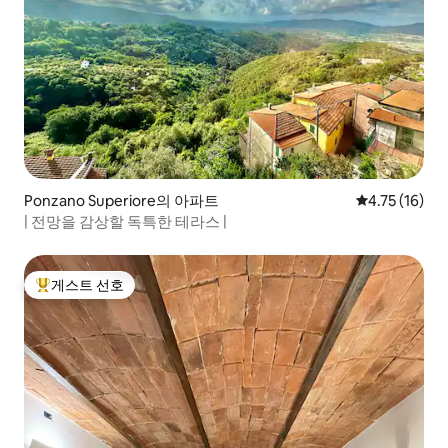
Ponzano Superiore의 아파트
평점 4.75점(
4.75 (16)
| 전망을 감상할 독특한 테라스 |
게스트 선호
상위 게스트 선호