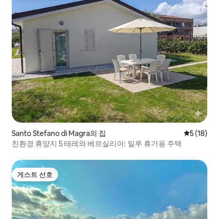
Santo Stefano di Magra의 집
평점 5점(5
5 (18)
친환경 휴양지 5 테레와 베르실리아: 밀루 휴가용 주택
게스트 선호
게스트 선호