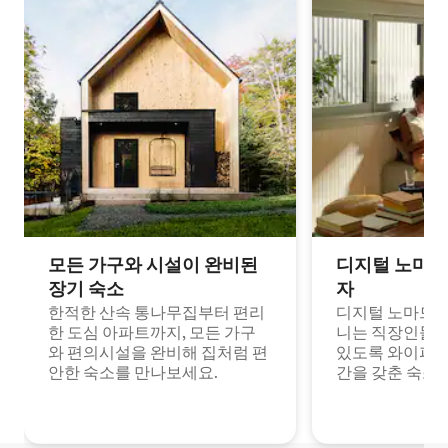
모든 가구와 시설이 완비된
디지털 노마드
장기 숙소
자
한적한 산속 통나무집부터 편리
디지털 노마드나
한 도심 아파트까지, 모든 가구
니는 직장인들이
와 편의시설을 완비해 집처럼 편
있도록 와이파이
안한 숙소를 만나보세요.
간을 갖춘 숙소