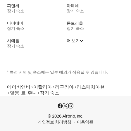
피렌체
아테네
장기 숙소
장기 숙소
마이애미
몬트리올
장기 숙소
장기 숙소
시애틀
더 보기
장기 숙소
* 특정 지역 및 숙소에는 일부 예외가 적용될 수 있습니다.
에어비앤비
이탈리아
리구리아
라스페치아현
알몽-르-주니
장기 숙소
© 2026 Airbnb, Inc.
개인정보 처리방침
이용약관