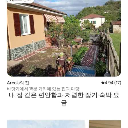
게스트 선호
Arcola의 집
평점 4.94점(5
4.94 (17)
바닷가에서 15분 거리에 있는 집과 마당
내 집 같은 편안함과 저렴한 장기 숙박 요
금