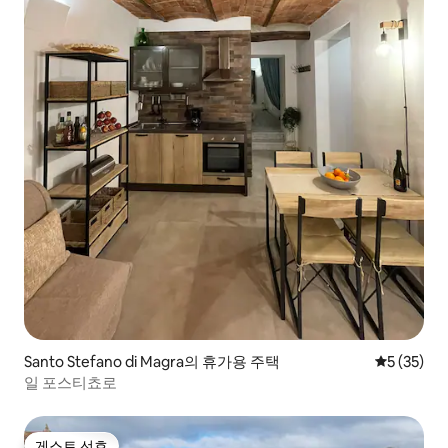
Santo Stefano di Magra의 휴가용 주택
평점 5점(5
5 (35)
일 포스티쵸로
게스트 선호