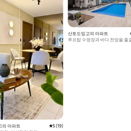
, 후기 4개
산토도밍고의 아파트
루프탑 수영장과 바다 전망을 즐길
현대적인 아파트
고의 아파트
평점 5점(5점 만점), 후기 19개
5 (19)