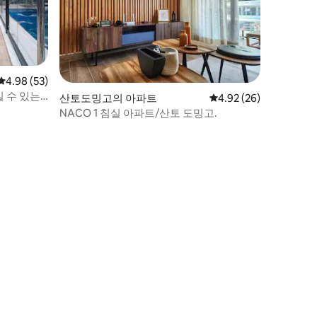
평점 4.98점(5점 만점), 후기 53개
4.98 (53)
 수 있는
산토도밍고의 아파트
평점 4.92점(5점 만점),
4.92 (26)
NACO 1 침실 아파트/산토 도밍고.