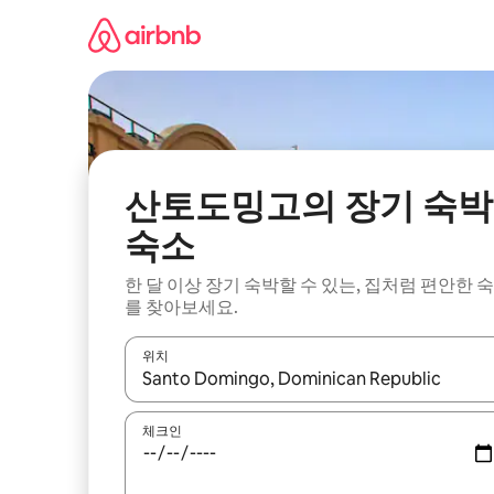
콘
텐
츠
로
바
로
가
기
산토도밍고의 장기 숙박
숙소
한 달 이상 장기 숙박할 수 있는, 집처럼 편안한 
를 찾아보세요.
위치
결과가 나오면 위·아래 화살표 키를 사용하거나 터치
체크인