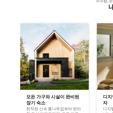
우아함, 
모든 가구와 시설이 완비된
디지
장기 숙소
자
한적한 산속 통나무집부터 편리
디지털