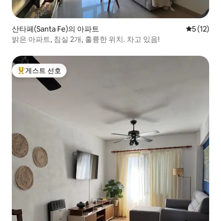
산타페(Santa Fe)의 아파트
평점 5점(5
5 (12)
밝은 아파트, 침실 2개, 훌륭한 위치. 차고 있음!
게스트 선호
상위 게스트 선호