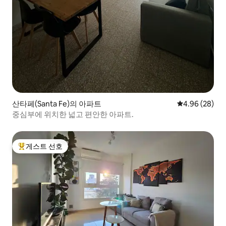
산타페(Santa Fe)의 아파트
평점 4.96점(5
4.96 (28)
중심부에 위치한 넓고 편안한 아파트.
게스트 선호
상위 게스트 선호