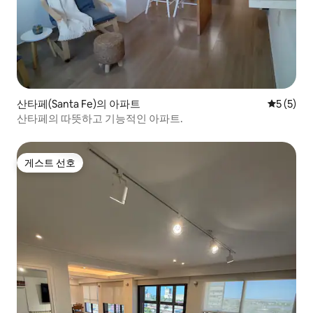
산타페(Santa Fe)의 아파트
평점 5점(
5 (5)
산타페의 따뜻하고 기능적인 아파트.
게스트 선호
게스트 선호