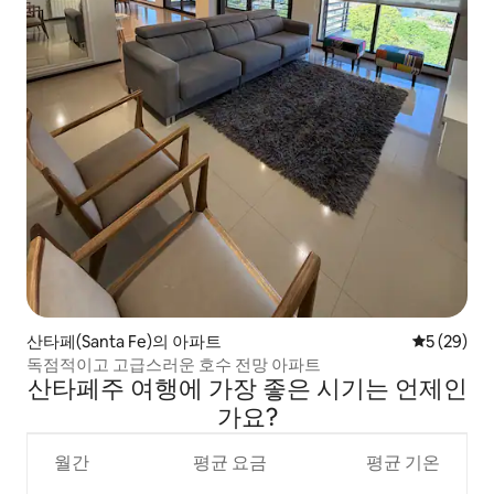
산타페(Santa Fe)의 아파트
평점 5점(5
5 (29)
독점적이고 고급스러운 호수 전망 아파트
산타페주 여행에 가장 좋은 시기는 언제인
가요?
월간
평균 요금
평균 기온