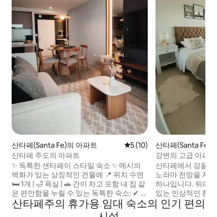
산타페(Santa Fe)의 아파트
평점 5점(5점 만점), 후기 10
5 (10)
산타페(Santa Fe
엄
산타페 주도의 아파트
강변의 고급 아파트
✨ 독특한 샌타페이 스타일 숙소 ✨ 메시의
산타페에서 강을 한
벽화가 있는 상징적인 건물에 📍 위치 수면
노라마 전망을 자랑하
🛏️ 1개 | 🛁 욕실 | 🚗 간이 차고 포함 내 집 같
하나입니다. 뒤에 
은 편안함을 누릴 수 있는 독특한 숙소: ✔ -
있는 인상적인 환경
산타페주의 휴가용 임대 숙소의 인기 편의
완비된 주방 ✔ 에어컨과 난방 시설 넓은 ✔
안하고 고급 가구로
발코니 ✔ 와이파이 + -스마트 TV 강의 360°
넓은 발코니와 매우
시설