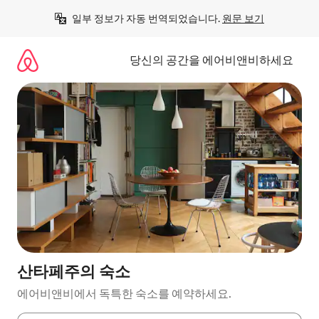
콘
일부 정보가 자동 번역되었습니다. 
원문 보기
텐
츠
로
당신의 공간을 에어비앤비하세요
바
로
가
기
산타페주의 숙소
에어비앤비에서 독특한 숙소를 예약하세요.