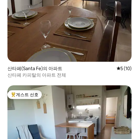
산타페(Santa Fe)의 아파트
평점 5점(5
5 (10)
산타페 카피탈의 아파트 전체
게스트 선호
상위 게스트 선호