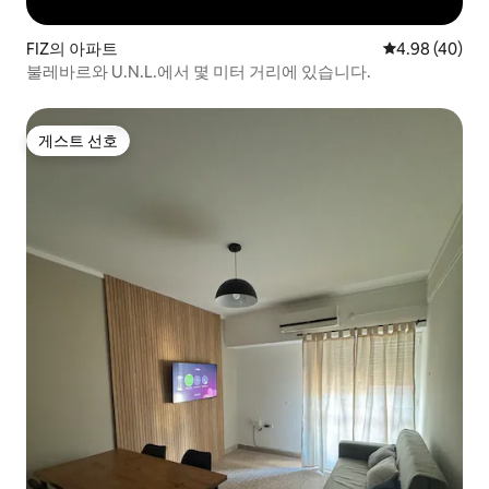
FIZ의 아파트
평점 4.98점(5
4.98 (40)
불레바르와 U.N.L.에서 몇 미터 거리에 있습니다.
게스트 선호
게스트 선호