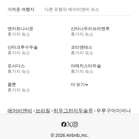
가까운 여행지
다른 유형의 에어비앤비 숙소
엔카르나시온
산타나두리브라멘투
휴가지 숙소
휴가지 숙소
산타크루수두술
코리엔테스
휴가지 숙소
휴가지 숙소
포사다스
아메치스타두술
휴가지 숙소
휴가지 숙소
콜론
더 보기
휴가지 숙소
에어비앤비
브라질
히우그란지두술주
우루구아이아나
© 2026 Airbnb, Inc.