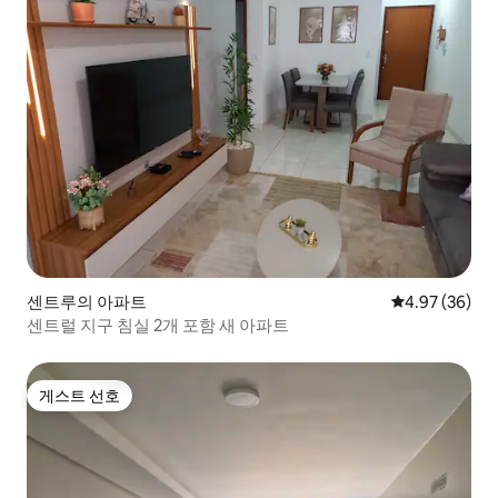
센트루의 아파트
평점 4.97점(5
4.97 (36)
센트럴 지구 침실 2개 포함 새 아파트
게스트 선호
게스트 선호