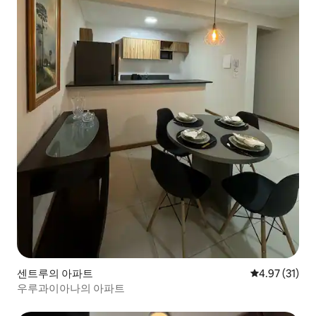
센트루의 아파트
평점 4.97점(5
4.97 (31)
우루과이아나의 아파트