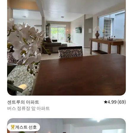
센트루의 아파트
평점 4.99점(5
4.99 (69)
버스 정류장 앞 아파트
게스트 선호
상위 게스트 선호