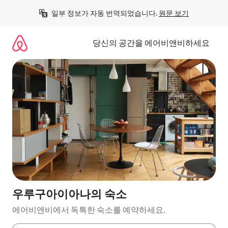
콘
일부 정보가 자동 번역되었습니다. 
원문 보기
텐
츠
로
당신의 공간을 에어비앤비하세요
바
로
가
기
우루구아이아나의 숙소
에어비앤비에서 독특한 숙소를 예약하세요.