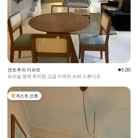
센트루의 아파트
평점 5점(
5 (8)
프리숍 옆에 위치한 고급 지역의 슈퍼 스튜디오
게스트 선호
상위 게스트 선호