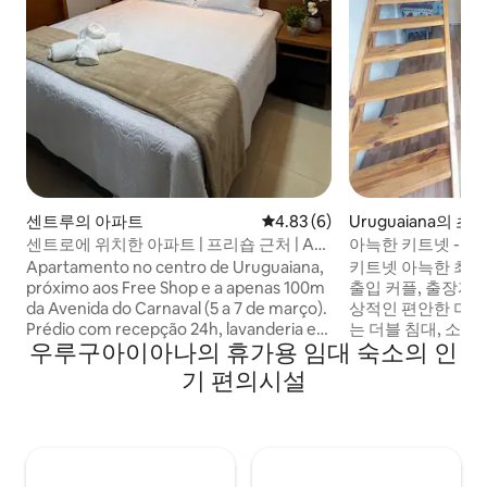
센트루의 아파트
평점 4.83점(5점 만점), 후기 6
4.83 (6)
Uruguaiana의 
센트로에 위치한 아파트 | 프리숍 근처 | AP
아늑한 키트넷 - 최
104
Apartamento no centro de Uruguaiana,
키트넷 아늑한 최대 
próximo aos Free Shop e a apenas 100m
출입 커플, 출장자 또는 소규모 가족에게 이
da Avenida do Carnaval (5 a 7 de março).
상적인 편안한 미니
Prédio com recepção 24h, lavanderia e
는 더블 침대, 소파 
우루구아이아나의 휴가용 임대 숙소의 인
espaço de trabalho. Apto para 2
욕실, 와이파이가 
pessoas, com cama de casal, cozinha
불과 몇 분 거리에 
기 편의시설
equipada, banheiro completo, Wi-Fi e
국, 베이커리가 있
TV. Ideal para compras, turismo ou
안전한 환경, 가족 
trabalho.
구. 공용 차고는 밤
지금 예약하고 내 
요!