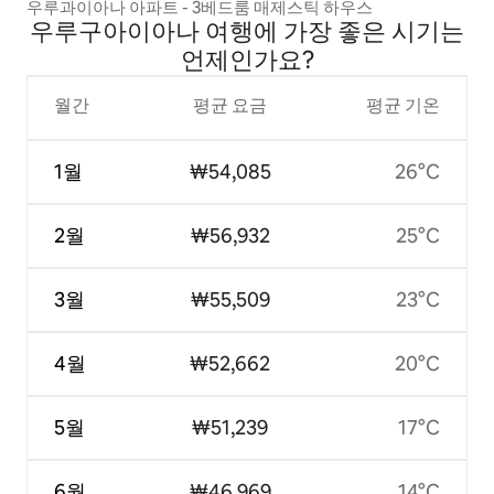
우루과이아나 아파트 - 3베드룸 매제스틱 하우스
우루구아이아나 여행에 가장 좋은 시기는
언제인가요?
월간
평균 요금
평균 기온
1월
₩54,085
26°C
2월
₩56,932
25°C
3월
₩55,509
23°C
4월
₩52,662
20°C
5월
₩51,239
17°C
6월
₩46,969
14°C