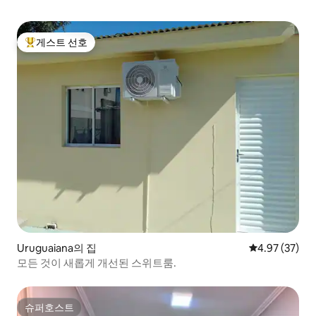
게스트 선호
상위 게스트 선호
Uruguaiana의 집
평점 4.97점(5
4.97 (37)
모든 것이 새롭게 개선된 스위트룸.
슈퍼호스트
슈퍼호스트