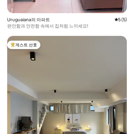
Uruguaiana의 아파트
평점 5점(
5 (5)
편안함과 안전함 속에서 집처럼 느끼세요!
게스트 선호
상위 게스트 선호