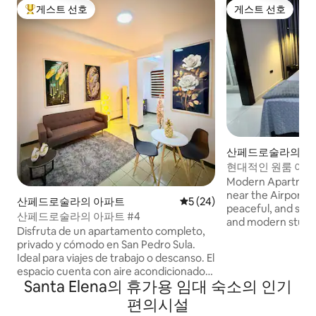
게스트 선호
게스트 선호
상위 게스트 선호
게스트 선호
산페드로술라의 콘
현대적인 원룸 아파트
Modern Apartment
near the Airport Enjoy a comfortable,
산페드로술라의 아파트
평점 5점(5점 만점), 후기 24
5 (24)
peaceful, and secu
산페드로술라의 아파트 #4
and modern studi
Disfruta de un apartamento completo,
within a gated co
privado y cómodo en San Pedro Sula.
Costa del Sol. 👥Maximum occupancy: 2
Ideal para viajes de trabajo o descanso. El
people 🚫No visitors allo
espacio cuenta con aire acondicionado,
space available for 1 vehic
Santa Elena의 휴가용 임대 숙소의 인기
WiFi rápido, cocina equipada y
18 minutes away
estacionamiento. Ubicado cerca de
편의시설
supermercados, restaurantes y zonas