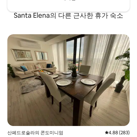
Santa Elena의 다른 근사한 휴가 숙소
산페드로술라의 콘도미니엄
평점 4.88점(5점
4.88 (283)