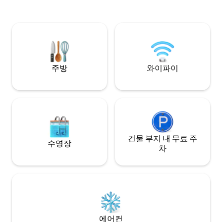
comerciales, con fácil acceso a
transporte. Perfecto para parejas,
viajeros solos o estancias cortas o largas
en la ciudad.
주방
와이파이
건물 부지 내 무료 주
수영장
차
에어컨