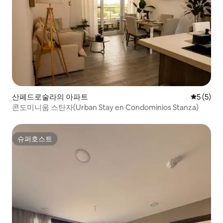
산페드로술라의 아파트
평점 5점(
5 (5)
콘도미니움 스탄자(Urban Stay en Condominios Stanza)
슈퍼호스트
슈퍼호스트