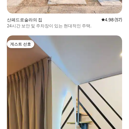
산페드로술라의 집
평점 4.98점(5
4.98 (57)
24시간 보안 및 주차장이 있는 현대적인 주택.
게스트 선호
게스트 선호