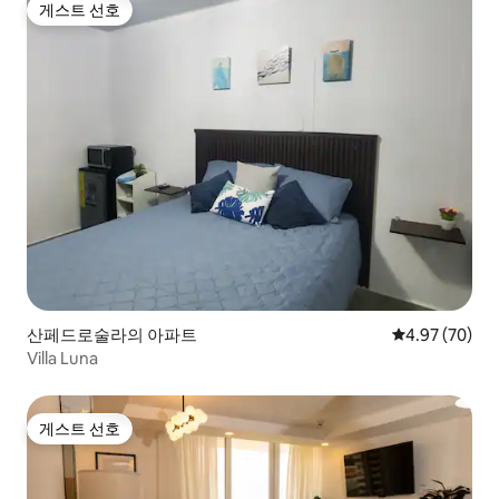
게스트 선호
게스트 선호
산페드로술라의 아파트
평점 4.97점(5
4.97 (70)
Villa Luna
게스트 선호
게스트 선호