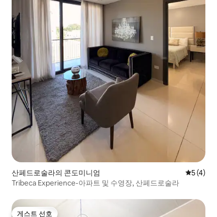
산페드로술라의 콘도미니엄
평점 5점(
5 (4)
Tribeca Experience-아파트 및 수영장, 산페드로술라
게스트 선호