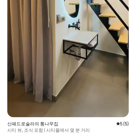
산페드로술라의 통나무집
평점 5점(
5 (5)
시티 뷰, 조식 포함 | 시티몰에서 몇 분 거리