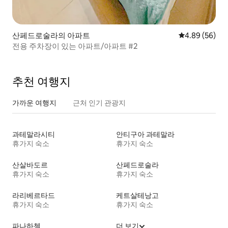
산페드로술라의 아파트
평점 4.89점(5
4.89 (56)
전용 주차장이 있는 아파트/아파트 #2
추천 여행지
가까운 여행지
근처 인기 관광지
과테말라시티
안티구아 과테말라
휴가지 숙소
휴가지 숙소
산살바도르
산페드로술라
휴가지 숙소
휴가지 숙소
라리베르타드
케트살테낭고
휴가지 숙소
휴가지 숙소
파나하첼
더 보기