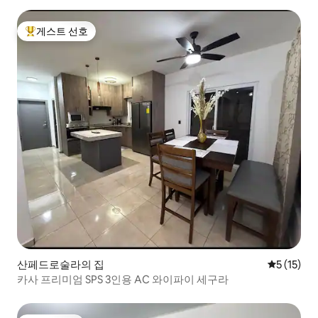
게스트 선호
상위 게스트 선호
산페드로술라의 집
평점 5점(5
5 (15)
카사 프리미엄 SPS 3인용 AC 와이파이 세구라