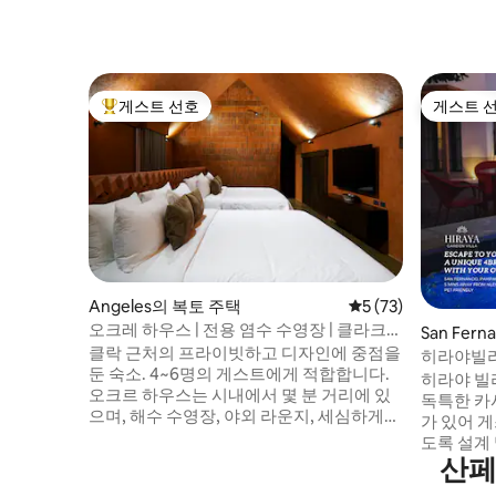
게스트 선호
게스트 
상위 게스트 선호
게스트 
Angeles의 복토 주택
평점 5점(5점 만점),
5 (73)
오크레 하우스 | 전용 염수 수영장 | 클라크
San Fer
근처
클락 근처의 프라이빗하고 디자인에 중점을
히라야빌라P
둔 숙소. 4~6명의 게스트에게 적합합니다.
영장 2개,
히라야 빌라
오크르 하우스는 시내에서 몇 분 거리에 있
독특한 카
으며, 해수 수영장, 야외 라운지, 세심하게
가 있어 
꾸며진 인테리어를 갖춘 조용한 휴양 공간
도록 설계 및
을 제공합니다. 침대/침구 • 킹사이즈 침대 2
산페
프라이빗하
개 • 퀸사이즈 침실 1개 • 요청 시 추가 침대
습니다! 예약 인원에 관계없이 한 번에 1명만