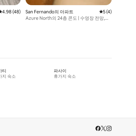
평점 4.98점(5점 만점), 후기 48개
4.98 (48)
San Fernando의 아파트
평점 5점(5점 만점)
5 (4)
Azure North의 24층 콘도 | 수영장 전망,
PS4 있음
카티
파사이
가지 숙소
휴가지 숙소