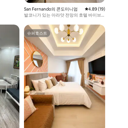
San Fernando의 콘도미니엄
평점 4.89점(5점 만점),
4.89 (19)
발코니가 있는 아라얏 전망의 호텔 바이브
스 아즈르 노스
슈퍼호스트
슈퍼호스트