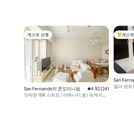
게스트 선호
게스트
게스트 선호
상위 게
San Fer
빌라 센트
San Fernando의 콘도미니엄
평점 4.92점(5점 만점),
4.92 (24)
안락한 1BR 스위트 | 어메니티 층 | 워케이션
에 적합