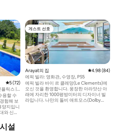
San Fe
게스트 선호
슈퍼호
게스트 선호
슈퍼호
비치 리조
이 + PS5
중심부에
코니에서 
는 세련된
스마트 TV
스, HB
보세요. 
Arayat의 집
평점 4.98점(5점 만점),
4.98 (84)
고 다양한
에픽 빌라: 영화관, 수영장, PS5
활기찬 쇼
평점 5점(5점 만점), 후기 72개
5 (72)
에픽 빌라 바이 르 클레망(Le Clements)에
있어 끝없
오신 것을 환영합니다. 웅장한 아라얏산 아
 넷플릭스 |
리함이 핵
래에 자리한 1000평방미터의 디자이너 빌
수용할 수
를 이루는
라입니다. 나만의 돌비 애트모스(Dolby
 경험해 보
다!
Atmos) 시네마에서 영화를 감상하고, 세련
 휴양지입니
된 게이밍 공간에서 휴식을 취하고, 아름다
침대와 신선
운 야외 공간에서 소중한 사람들과 어울려
보세요. 친구들과의 여행, 가족 축하, 로맨틱
주방, 비디
의시설
한 휴양 등, 이 희귀한 휴양지는 평화, 고급스
넓고 현대적