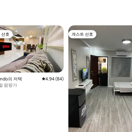
 선호
게스트 선호
스트 선호
게스트 선호
nando의 저택
평점 4.94점(5점 만점), 후기 84개
4.94 (84)
럴 팜팡가
 후기 24개