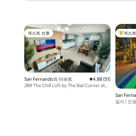
게스트 선호
게스트
게스트 선호
상위 게
San Fernando의 아파트
평점 4.88점(5점 만점),
4.88 (51)
2BR The Chill Loft by The Bali Corner at
Azure
San Fer
빌라 | 전