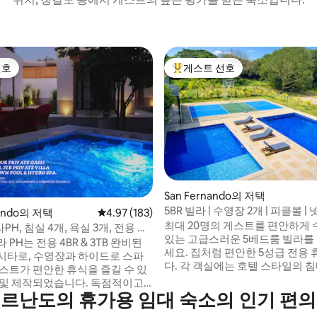
선호
게스트 선호
선호
상위 게스트 선호
 후기 73개
San Fernando의 저택
5BR 빌라 | 수영장 2개 | 피클볼 |
nando의 저택
평점 4.97점(5점 만점), 후기 183개
4.97 (183)
와이파이
최대 20명의 게스트를 편안하게 
H, 침실 4개, 욕실 3개, 전용 수
있는 고급스러운 5베드룸 빌라를
 아이스 목욕, KTV
 PH는 전용 4BR & 3TB 완비된
세요. 집처럼 편안한 5성급 전용
시타로, 수영장과 하이드로 스파
다. 각 객실에는 호텔 스타일의 
게스트가 편안한 휴식을 즐길 수 있
한 침구가 있습니다. 두 개의 수영장(성인 및
 제작되었습니다. 독점적이고
어린이), 농구장, 파티오, 완비된 
르난도의 휴가용 임대 숙소의 인기 편
며 다른 게스트와 공유할 수 없
오, 빠른 와이파이를 즐기세요. 