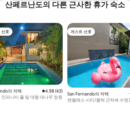
산페르난도의 다른 근사한 휴가 숙소
 선호
게스트 선호
스트 선호
게스트 선호
 후기 51개
nando의 저택
평점 4.98점(5점 만점), 후기 43개
4.98 (43)
San Fernando의 저택
용 인피니티 풀 및 대형 대나무 정원
앤젤레스 시티/클락 근처에 수영
현대적인 빌라