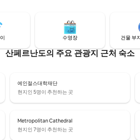
인 숙소로 가족, 친구 또는 비즈
' 홍수 없음! 톨게이트
적합합니다. 휴식을 취하고 긴장을 풀 수 있
우리 지역까지 홍수가 없습니다!
는 완벽한 장소입니다. 평화롭고
* 두 수영장 모두 난방
하지만 슈퍼마켓과 주요 쇼핑 센
않습니다. 얼음은 포함되지 않으며,
몇 분 거리에 있습니다.
1km 이내에 있습니다. 아래에
 알아보기
이
수영장
건물 부지
산페르난도의 주요 관광지 근처 숙소
에인절스대학재단
현지인 5명이 추천하는 곳
Metropolitan Cathedral
현지인 7명이 추천하는 곳