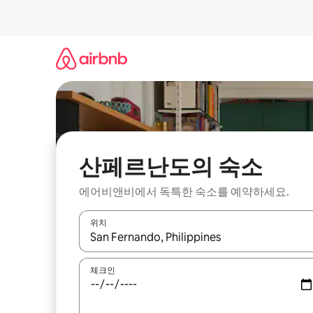
콘
텐
츠
로
바
로
가
기
산페르난도의 숙소
에어비앤비에서 독특한 숙소를 예약하세요.
위치
결과가 나오면 위·아래 화살표 키를 사용하거나 터치
체크인