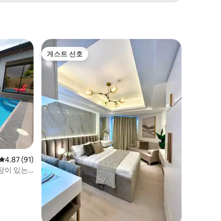
게스트 선호
게스트 선호
평점 4.87점(5점 만점), 후기 91개
4.87 (91)
장이 있는