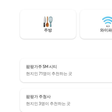
제공 편의시설 • 해수 수영장 • 주방 및 그릴
수용할 수 있습니다. 
• 와이파이 • 스마트 TV + 닌텐도 스위치 추
출구에서 
가 사항 • 마사지 및 컨시어지 위치 • 클락/클
반려동물 동반 가능! 
락 국제공항(CGC)까지 15분 • NLEX 안젤레
이 되지 
스 출구 근처 • 주차 • 보안 • 셀프 체크인
얼음 공장은 
서 자세히
주방
와이파
팜팡가주 SM 시티
현지인 71명이 추천하는 곳
팜팡가 주청사
현지인 3명이 추천하는 곳