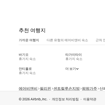
추천 여행지
가까운 여행지
다른 유형의 에어비앤비 숙소
근처 
바기오
타가이타이
휴가지 숙소
휴가지 숙소
안티폴로
더 보기
휴가지 숙소
에어비앤비
필리핀
센트럴루손지방
팜팡가주
산
© 2026 Airbnb, Inc.
개인정보 처리방침
이용약관