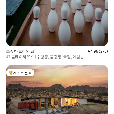
조슈아 트리의 집
평점 4.96점(5점
4.96 (278)
JT 플레이하우스 | 수영장, 볼링장, 극장, 게임룸
게스트 선호
상위 게스트 선호