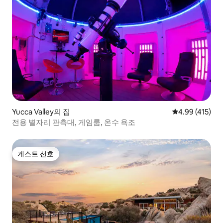
Yucca Valley의 집
평점 4.99점(5
4.99 (415)
전용 별자리 관측대, 게임룸, 온수 욕조
게스트 선호
게스트 선호