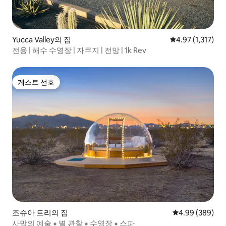
Yucca Valley의 집
평점 4.97점(5점 
4.97 (1,317)
전용 | 해수 수영장 | 자쿠지 | 전망 | 1k Rev
게스트 선호
게스트 선호
조슈아 트리의 집
평점 4.99점(5점
4.99 (389)
사막의 예술 ⁕ 별 관찰 ⁕ 수영장 ⁕ 스파