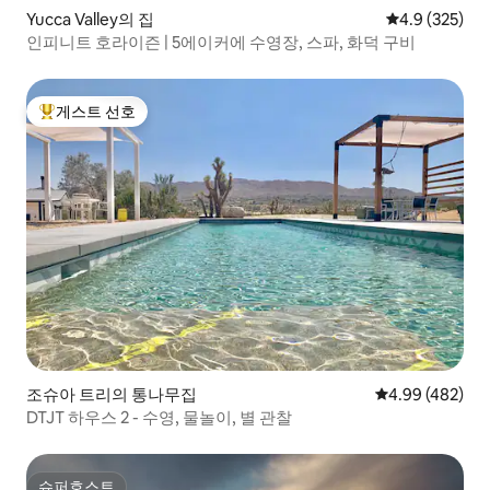
Yucca Valley의 집
평점 4.9점(5점
4.9 (325)
인피니트 호라이즌 | 5에이커에 수영장, 스파, 화덕 구비
게스트 선호
상위 게스트 선호
조슈아 트리의 통나무집
평점 4.99점(5점
4.99 (482)
DTJT 하우스 2 - 수영, 물놀이, 별 관찰
슈퍼호스트