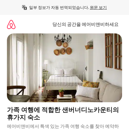
콘
일부 정보가 자동 번역되었습니다. 
원문 보기
텐
츠
로
당신의 공간을 에어비앤비하세요
바
로
가
기
가족 여행에 적합한 샌버너디노카운티의
휴가지 숙소
에어비앤비에서 특색 있는 가족 여행 숙소를 찾아 예약하