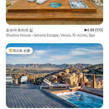
조슈아 트리의 집
평점 4.99점(5점
4.99 (170)
Shadow House • Serene Escape, Views, 10-Acres, Spa
게스트 선호
상위 게스트 선호