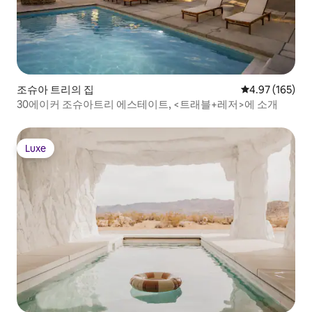
조슈아 트리의 집
평점 4.97점(5점
4.97 (165)
30에이커 조슈아트리 에스테이트, <트래블+레저>에 소개
Luxe
Luxe