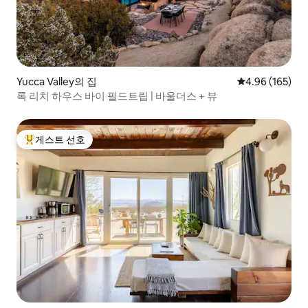
Yucca Valley의 집
평점 4.96점(5점
4.96 (165)
록 리치 하우스 바이 필드트립 | 바울더스 + 뷰
게스트 선호
상위 게스트 선호