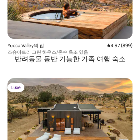
Yucca Valley의 집
평점 4.97점(5점
4.97 (899)
조슈아트리 그린 하우스/온수 욕조 있음
반려동물 동반 가능한 가족 여행 숙소
Luxe
Luxe