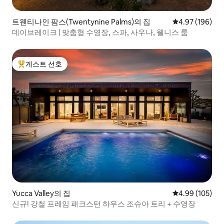
트웬티나인 팜스(Twentynine Palms)의 집
평점 4.97점(5점
4.97 (196)
데이브레이크 | 맞춤형 수영장, 스파, 사우나, 웰니스 룸
게스트 선호
상위 게스트 선호
Yucca Valley의 집
평점 4.99점(5점
4.99 (105)
신규! 강철 프레임 패크스턴 하우스 조슈아 트리 + 수영장