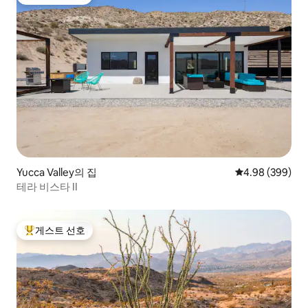
상위 게스트 선호
Yucca Valley의 집
평점 4.98점(5점
4.98 (399)
테라 비스타 II
게스트 선호
상위 게스트 선호