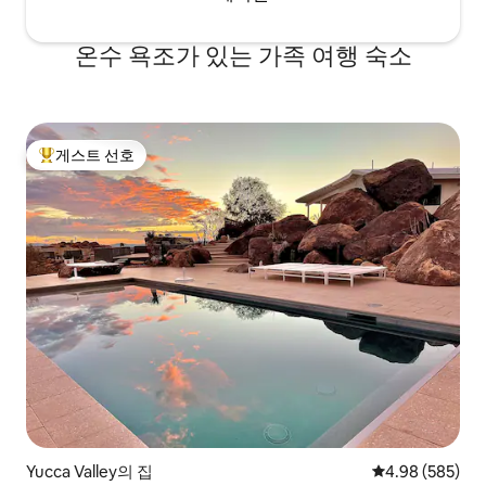
온수 욕조가 있는 가족 여행 숙소
게스트 선호
상위 게스트 선호
Yucca Valley의 집
평점 4.98점(5점
4.98 (585)