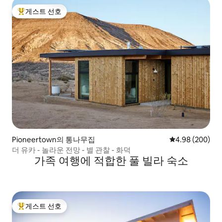
게스트 선호
상위 게스트 선호
Pioneertown의 통나무집
평점 4.98점(5점
4.98 (200)
더 유카 - 놀라운 전망 - 별 관찰 - 화덕
가족 여행에 적합한 풀 빌라 숙소
게스트 선호
상위 게스트 선호