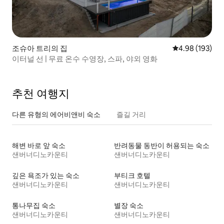
조슈아 트리의 집
평점 4.98점(5점
4.98 (193)
이터널 선 | 무료 온수 수영장, 스파, 야외 영화
추천 여행지
다른 유형의 에어비앤비 숙소
즐길 거리
해변 바로 앞 숙소
반려동물 동반이 허용되는 숙소
샌버너디노카운티
샌버너디노카운티
깊은 욕조가 있는 숙소
부티크 호텔
샌버너디노카운티
샌버너디노카운티
통나무집 숙소
별장 숙소
샌버너디노카운티
샌버너디노카운티