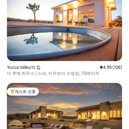
Yucca Valley의 집
평점 4.95점(5점
4.95 (126)
더 루메 하우스 | 스파, 카우보이 수영장, 7.5에이커
게스트 선호
상위 게스트 선호