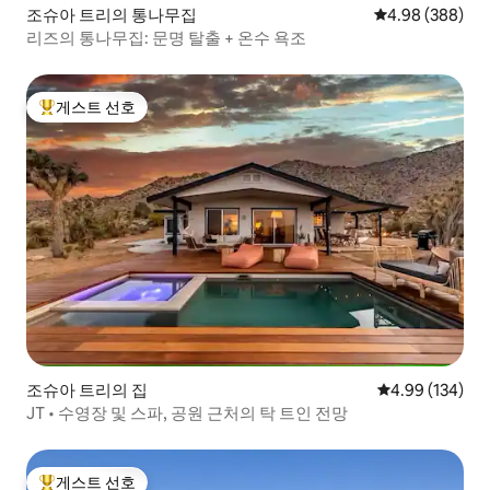
조슈아 트리의 통나무집
평점 4.98점(5점
4.98 (388)
리즈의 통나무집: 문명 탈출 + 온수 욕조
게스트 선호
상위 게스트 선호
조슈아 트리의 집
평점 4.99점(5점
4.99 (134)
JT • 수영장 및 스파, 공원 근처의 탁 트인 전망
게스트 선호