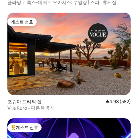
플라밍고 록스-데저트 오아시스: 수영장 | 스파 | 휴게실
게스트 선호
게스트 선호
조슈아 트리의 집
평점 4.98점(5점
4.98 (582)
Villa Kuro - 평온한 휴식
게스트 선호
상위 게스트 선호