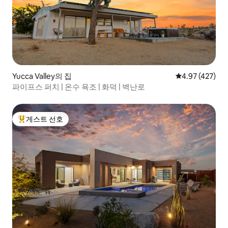
Yucca Valley의 집
평점 4.97점(5점
4.97 (427)
파이프스 퍼치 | 온수 욕조 | 화덕 | 벽난로
게스트 선호
상위 게스트 선호