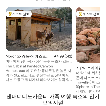
게스트 선호
게스트 선호
상위 게스트 선호
상위 게스트 선호
Morongo Valley의 게스트용
평점 4.99점(5점 만점), 후기 512
4.99 (512)
별채
미니어처 당나귀와 장작 온수 욕조가 있는
황야의 통나무집
The Cabin at Painted Canyon
조슈아 트리의 집
Homestead 이 고요한 통나무집은 높은 사
더 락스에 위치한 스
막과 샌고르고니오 및 샌하신토 산맥이 만
까지 2분
콘데 나스트 트래블러 
나는 모롱고 밸리가 내려다보이는 협곡 입
Traveller) 에 
구에 자리잡고 있습니다. 5에이커의 부지에
(Sphere In The 
위치한 게스트 하우스인 이 캐빈은 광활한
식처입니다. 자연, 
공공 부지에 인접해 있습니다. 숙소 주변을
샌버너디노카운티 가족 여행 숙소의 인기
세심한 실내 및 실외
거닐고, 협곡 산책로를 하이킹하고, 저희의
성찰, 존재감. 3분 
편의시설
네 마리의 귀여운 미니 당나귀를 만나고, 나
물에서 즐기는 사운