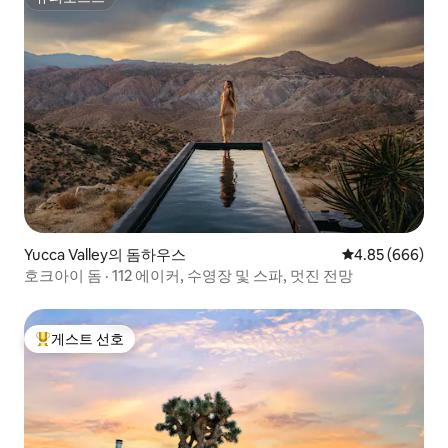
슈퍼호스트
Yucca Valley의 돔하우스
평점 4.85점(5점
4.85 (666)
호크아이 돔 · 112 에이커, 수영장 및 스파, 멋진 전망
게스트 선호
상위 게스트 선호