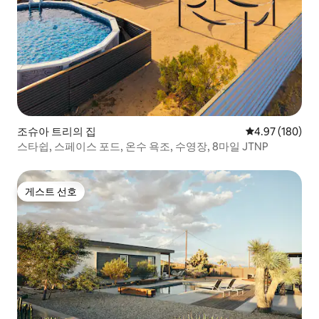
조슈아 트리의 집
평점 4.97점(5점
4.97 (180)
스타쉽, 스페이스 포드, 온수 욕조, 수영장, 8마일 JTNP
게스트 선호
게스트 선호