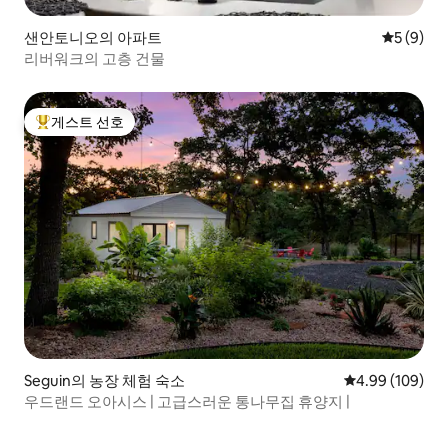
샌안토니오의 아파트
평점 5점(
5 (9)
리버워크의 고층 건물
게스트 선호
상위 게스트 선호
Seguin의 농장 체험 숙소
평점 4.99점(5점
4.99 (109)
우드랜드 오아시스 | 고급스러운 통나무집 휴양지 |