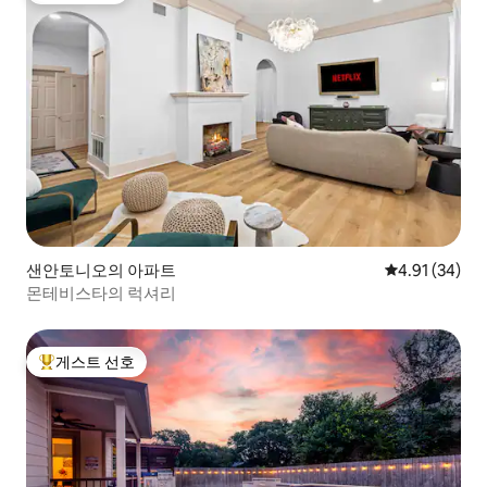
샌안토니오의 아파트
평점 4.91점(5
4.91 (34)
몬테비스타의 럭셔리
게스트 선호
상위 게스트 선호