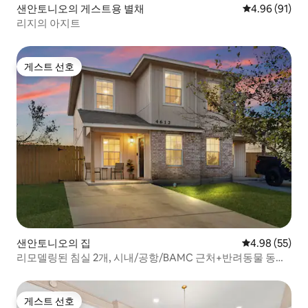
샌안토니오의 게스트용 별채
평점 4.96점(5
4.96 (91)
리지의 아지트
게스트 선호
게스트 선호
샌안토니오의 집
평점 4.98점(5
4.98 (55)
리모델링된 침실 2개, 시내/공항/BAMC 근처+반려동물 동반
가능
게스트 선호
게스트 선호