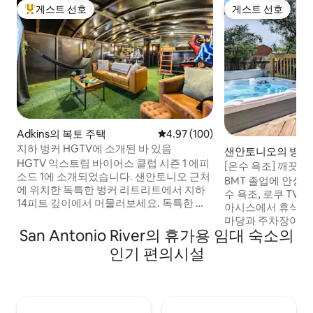
게스트 선호
게스트 선호
상위 게스트 선호
게스트 선호
Adkins의 복토 주택
평점 4.97점(5점 만점), 후기 100
4.97 (100)
지하 벙커 HGTV에 소개된 바 있음
샌안토니오의 방갈
HGTV 익스트림 바이어스 클럽 시즌 1 에피
[온수 욕조] 깨끗하고
소드 1에 소개되었습니다. 샌안토니오 근처
처에 위치
BMT 졸업에 안성맞춤입니다.
에 위치한 독특한 벙커 리트리트에서 지하
수 욕조, 로쿠 TV
14피트 깊이에서 머물러보세요. 독특한 아
아시스에서 휴식을 
케이드 은신처로 설계된 이 숙소에는 클래
마당과 주차장이 있
식 게임, TV가 있는 아늑한 라운지, 이층 침
San Antonio River의 휴가용 임대 숙소의
래프트맨 주택으로,
대 스타일의 수면 공간, 간편한 식사를 위한
고 관광지에 쉽게 접근
인기 편의시설
간이 주방이 있습니다. 지상에서는 화덕 옆
소는 이 지역에 거
에서 휴식을 취하거나, 그릴에서 요리하거
영합니다. 저희는 
나, 지붕이 있는 파빌리온 아래에서 평화로
박을 위해 개인적으로
운 전원 풍경을 즐겨보세요. 샌안토니오 시
라모/리버워크/다운타
내까지는 단 25분, 라 베르니아까지는 12분