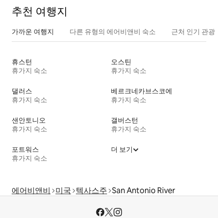
추천 여행지
가까운 여행지
다른 유형의 에어비앤비 숙소
근처 인기 관광
휴스턴
오스틴
휴가지 숙소
휴가지 숙소
댈러스
베르크네카브스코에
휴가지 숙소
휴가지 숙소
샌안토니오
갤버스턴
휴가지 숙소
휴가지 숙소
포트워스
더 보기
휴가지 숙소
에어비앤비
미국
텍사스주
San Antonio River