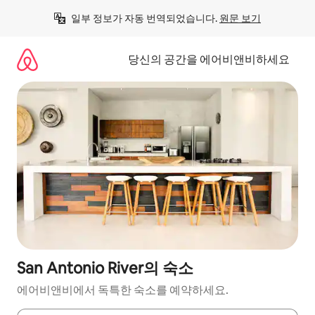
콘
일부 정보가 자동 번역되었습니다. 
원문 보기
텐
츠
로
당신의 공간을 에어비앤비하세요
바
로
가
기
San Antonio River의 숙소
에어비앤비에서 독특한 숙소를 예약하세요.