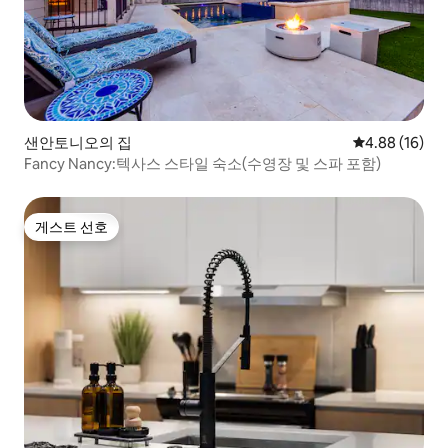
샌안토니오의 집
평점 4.88점(5
4.88 (16)
Fancy Nancy:텍사스 스타일 숙소(수영장 및 스파 포함)
게스트 선호
게스트 선호