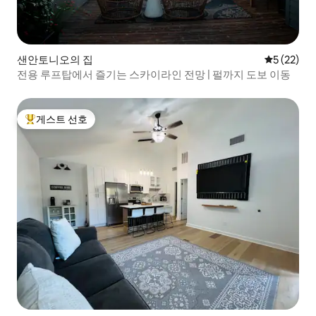
샌안토니오의 집
평점 5점(5
5 (22)
전용 루프탑에서 즐기는 스카이라인 전망 | 펄까지 도보 이동
게스트 선호
상위 게스트 선호