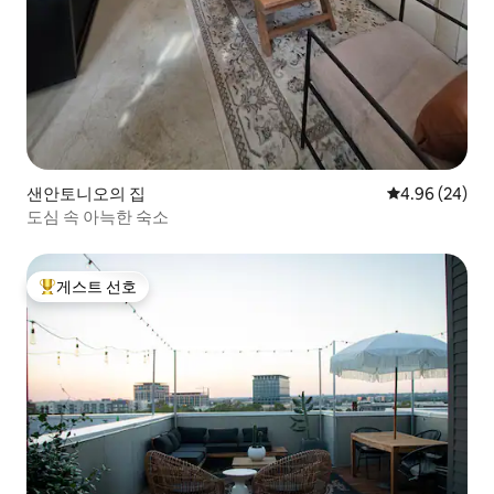
샌안토니오의 집
평점 4.96점(5
4.96 (24)
도심 속 아늑한 숙소
게스트 선호
상위 게스트 선호