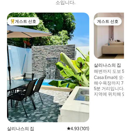
소입니다.
게스트 선호
게스트 선호
상위 게스트 선호
게스트 선호
살리나스의 집
해변까지 도보 5분 |
이파이
Casa Ema에 오신 것
해수욕장까지 7분,
5분 거리입니다. 
지역에 위치해 있어
을 취하기에 완벽한 숙
특징: ❄️ 전체 에어컨: 모든 침실과 거실에 에
어컨이 설치되어 있습
🚙 안전한 주차(수동 
시설 👨‍🍳 완비 💧 비상용 물
되지 않습니다 지금 바로 등록하세요! 오늘
살리나스의 집
평점 4.93점(5점 만점), 후기 101
4.93 (101)