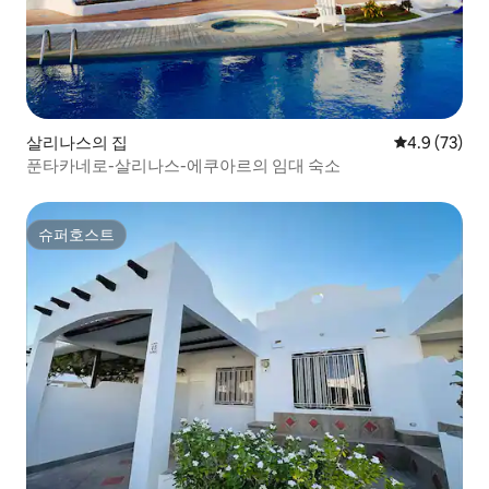
살리나스의 집
평점 4.9점(5
4.9 (73)
푼타카네로-살리나스-에쿠아르의 임대 숙소
슈퍼호스트
슈퍼호스트