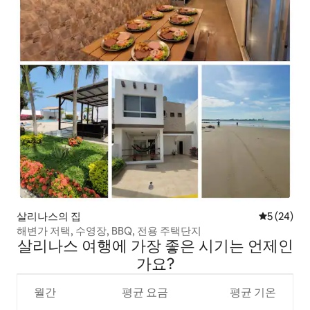
살리나스의 집
평점 5점(5
5 (24)
해변가 저택, 수영장, BBQ, 전용 주택단지
살리나스 여행에 가장 좋은 시기는 언제인
가요?
월간
평균 요금
평균 기온