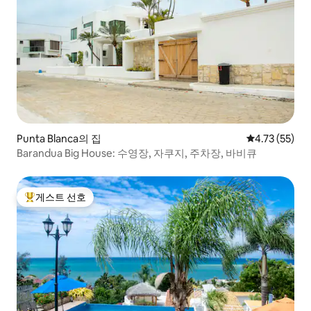
Punta Blanca의 집
평점 4.73점(5
4.73 (55)
Barandua Big House: 수영장, 자쿠지, 주차장, 바비큐
게스트 선호
상위 게스트 선호