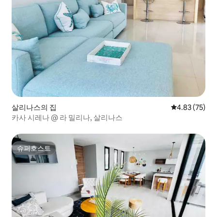
살리나스의 집
평점 4.83점(5
4.83 (75)
카사 시레나 @ 라 밀리나, 살리나스
슈퍼호스트
슈퍼호스트