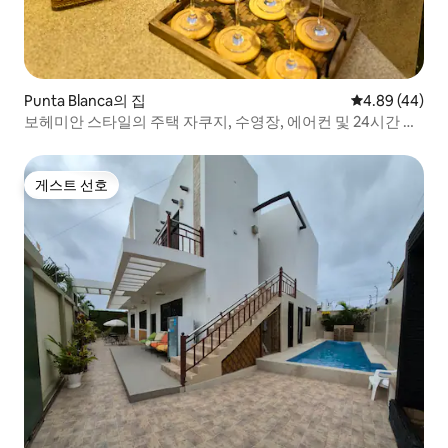
Punta Blanca의 집
평점 4.89점(5
4.89 (44)
보헤미안 스타일의 주택 자쿠지, 수영장, 에어컨 및 24시간 경
비
게스트 선호
게스트 선호