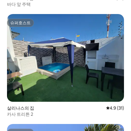
바다 앞 주택
슈퍼호스트
슈퍼호스트
살리나스의 집
평점 4.9점(5
4.9 (31)
카사 트리튼 2