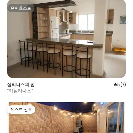
슈퍼호스트
슈퍼호스트
살리나스의 집
평점 5점(
5 (7)
“카살리나스”
게스트 선호
게스트 선호