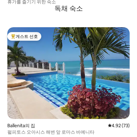
휴가를 즐기기 위한 숙소
독채 숙소
게스트 선호
상위 게스트 선호
Ballenita의 집
평점 4.92점(5
4.92 (73)
펄피토스 오아시스 해변 앞 로마스 바예니타