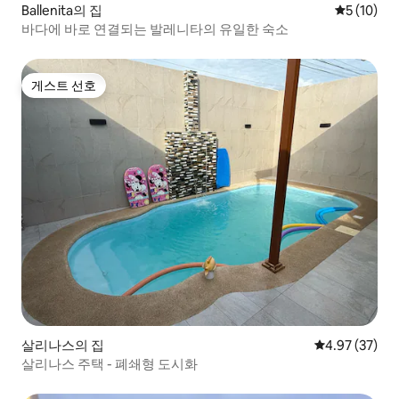
Ballenita의 집
평점 5점(5
5 (10)
바다에 바로 연결되는 발레니타의 유일한 숙소
게스트 선호
게스트 선호
살리나스의 집
평점 4.97점(5
4.97 (37)
살리나스 주택 - 폐쇄형 도시화