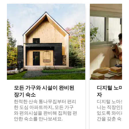
모든 가구와 시설이 완비된
디지털 노마드
장기 숙소
자
한적한 산속 통나무집부터 편리
디지털 노마드나
한 도심 아파트까지, 모든 가구
니는 직장인들이
와 편의시설을 완비해 집처럼 편
있도록 와이파이
안한 숙소를 만나보세요.
간을 갖춘 숙소