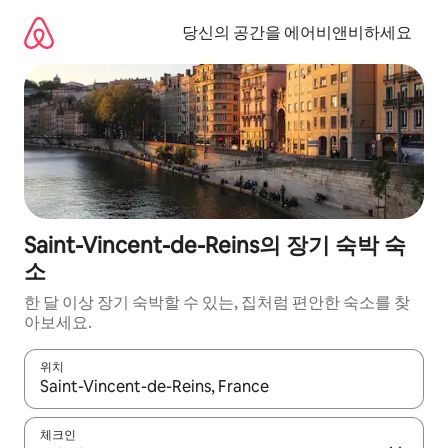
콘
텐
당신의 공간을 에어비앤비하세요
츠
로
바
로
가
기
Saint-Vincent-de-Reins의 장기 숙박 숙
소
한 달 이상 장기 숙박할 수 있는, 집처럼 편안한 숙소를 찾
아보세요.
위치
결과가 나오면 위·아래 화살표 키를 사용하거나 터치 또는 스와이프
체크인