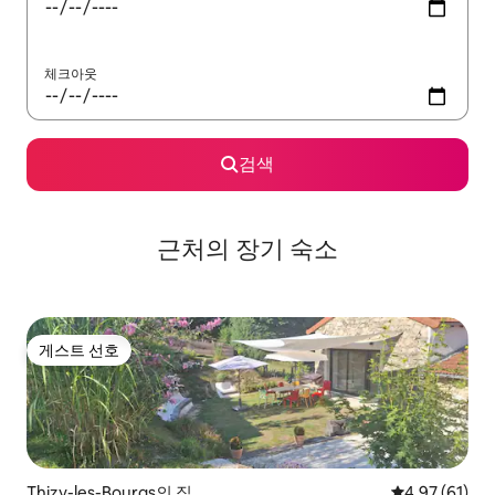
체크아웃
검색
근처의 장기 숙소
게스트 선호
게스트 선호
Thizy-les-Bourgs의 집
평점 4.97점(5
4.97 (61)