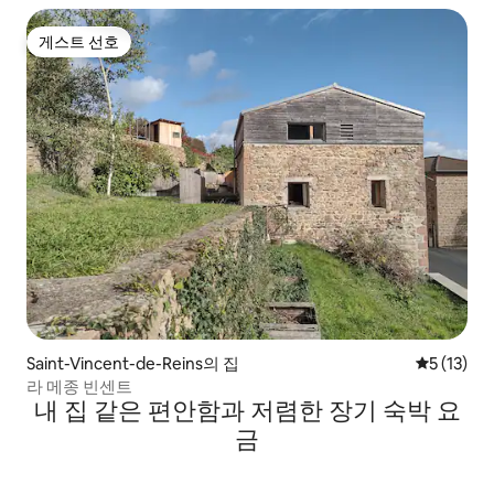
게스트 선호
게스트 선호
Saint-Vincent-de-Reins의 집
평점 5점(5
5 (13)
라 메종 빈센트
내 집 같은 편안함과 저렴한 장기 숙박 요
금