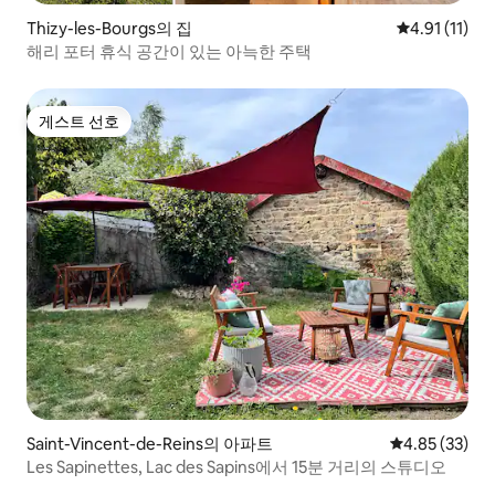
Thizy-les-Bourgs의 집
평점 4.91점(
4.91 (11)
해리 포터 휴식 공간이 있는 아늑한 주택
게스트 선호
게스트 선호
Saint-Vincent-de-Reins의 아파트
평점 4.85점(5
4.85 (33)
Les Sapinettes, Lac des Sapins에서 15분 거리의 스튜디오