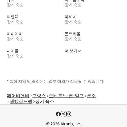
장기 숙소
장기 숙소
피렌체
아테네
장기 숙소
장기 숙소
마이애미
몬트리올
장기 숙소
장기 숙소
시애틀
더 보기
장기 숙소
* 특정 지역 및 숙소에는 일부 예외가 적용될 수 있습니다.
에어비앤비
프랑스
오베르느-론-알프
론주
생뱅상드랭
장기 숙소
© 2026 Airbnb, Inc.