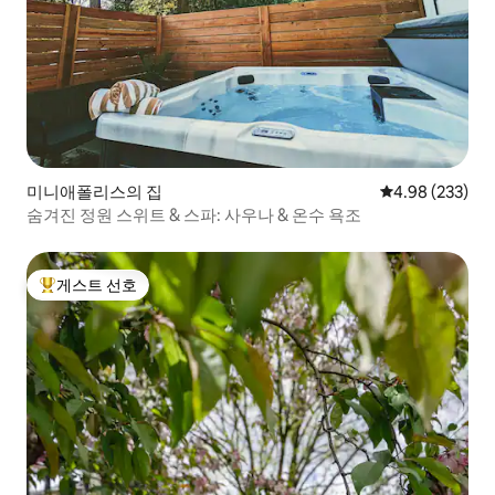
미니애폴리스의 집
평점 4.98점(5점
4.98 (233)
숨겨진 정원 스위트 & 스파: 사우나 & 온수 욕조
게스트 선호
상위 게스트 선호