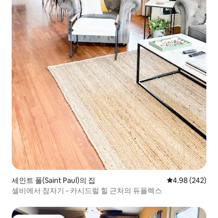
세인트 폴(Saint Paul)의 집
평점 4.98점(5점
4.98 (242)
셀비에서 잠자기 - 카시드럴 힐 근처의 듀플렉스