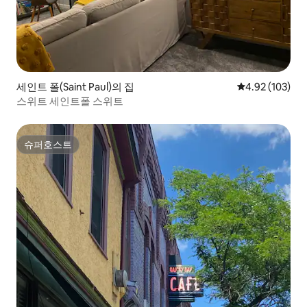
세인트 폴(Saint Paul)의 집
평점 4.92점(5점
4.92 (103)
스위트 세인트폴 스위트
슈퍼호스트
슈퍼호스트