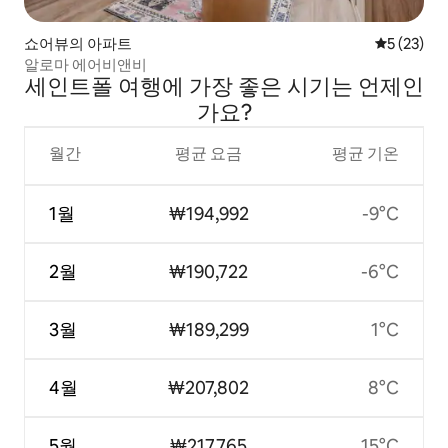
쇼어뷰의 아파트
평점 5점(5
5 (23)
알로마 에어비앤비
세인트폴 여행에 가장 좋은 시기는 언제인
가요?
월간
평균 요금
평균 기온
1월
₩194,992
-9°C
2월
₩190,722
-6°C
3월
₩189,299
1°C
4월
₩207,802
8°C
5월
₩217,765
15°C