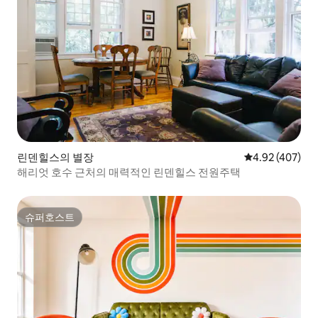
린덴힐스의 별장
평점 4.92점(5점
4.92 (407)
해리엇 호수 근처의 매력적인 린덴힐스 전원주택
슈퍼호스트
슈퍼호스트