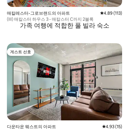
매칼레스터-그로브랜드의 아파트
평점 4.89점(5
4.89 (113)
(III) 매칼스터 하우스 3 - 매칼스터 C까지 2블록
가족 여행에 적합한 풀 빌라 숙소
게스트 선호
게스트 선호
다운타운 웨스트의 아파트
평점 4.93점(5
4.93 (15)