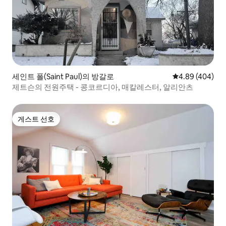
세인트 폴(Saint Paul)의 방갈로
평점 4.89점(5점
4.89 (404)
제트슨의 전원주택 - 콩코르디아, 매칼레스터, 알리안츠
게스트 선호
게스트 선호