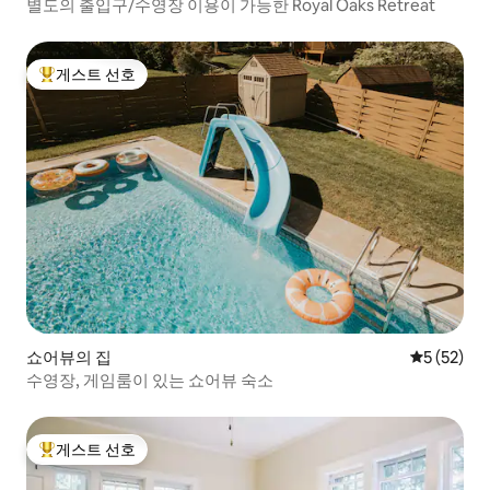
별도의 출입구/수영장 이용이 가능한 Royal Oaks Retreat
게스트 선호
상위 게스트 선호
쇼어뷰의 집
평점 5점(5
5 (52)
수영장, 게임룸이 있는 쇼어뷰 숙소
게스트 선호
상위 게스트 선호