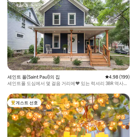
상위 게스트 선호
세인트 폴(Saint Paul)의 집
평점 4.98점(5점
4.98 (199)
세인트폴 도심에서 몇 걸음 거리에❤️ 있는 럭셔리 3BR 역사적
인 주택.
게스트 선호
상위 게스트 선호