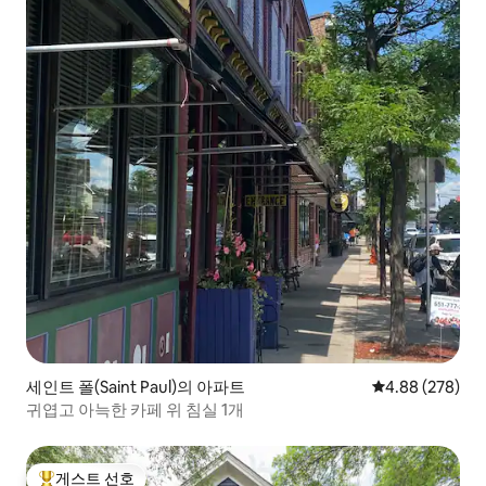
세인트 폴(Saint Paul)의 아파트
평점 4.88점(5점
4.88 (278)
귀엽고 아늑한 카페 위 침실 1개
게스트 선호