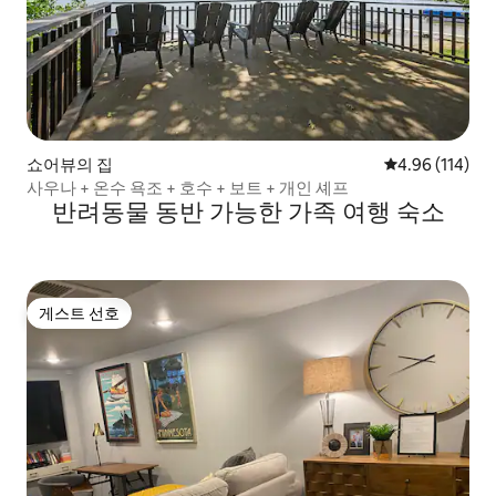
쇼어뷰의 집
평점 4.96점(5
4.96 (114)
사우나 + 온수 욕조 + 호수 + 보트 + 개인 셰프
반려동물 동반 가능한 가족 여행 숙소
게스트 선호
게스트 선호