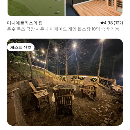
미니애폴리스의 집
평점 4.98점(5점
4.98 (122)
온수 욕조 극장 사우나 아케이드 게임 헬스장 10명 숙박 가능
게스트 선호
게스트 선호