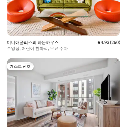
미니애폴리스의 타운하우스
평점 4.93점(5점
4.93 (260)
수영장, 어린이 친화적, 무료 주차
게스트 선호
게스트 선호