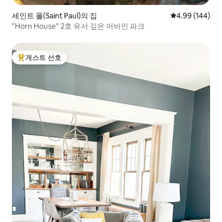
세인트 폴(Saint Paul)의 집
평점 4.99점(5점
4.99 (144)
"Horn House" 2호 유서 깊은 어바인 파크
게스트 선호
상위 게스트 선호