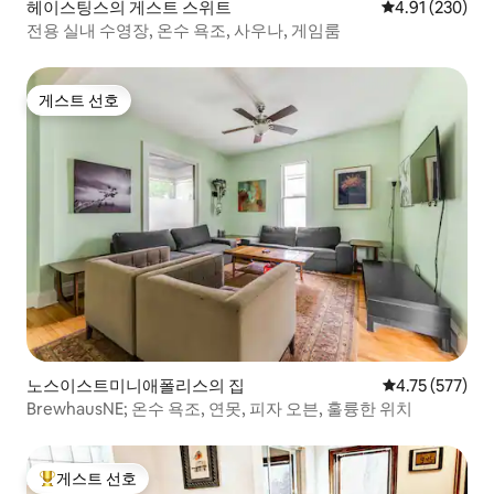
헤이스팅스의 게스트 스위트
평점 4.91점(5점
4.91 (230)
전용 실내 수영장, 온수 욕조, 사우나, 게임룸
게스트 선호
게스트 선호
노스이스트미니애폴리스의 집
평점 4.75점(5
4.75 (577)
BrewhausNE; 온수 욕조, 연못, 피자 오븐, 훌륭한 위치
게스트 선호
상위 게스트 선호