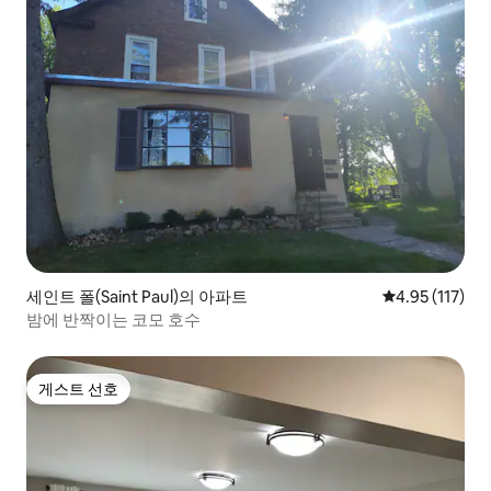
세인트 폴(Saint Paul)의 아파트
평점 4.95점(5
4.95 (117)
밤에 반짝이는 코모 호수
게스트 선호
게스트 선호