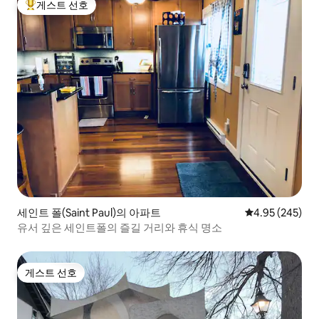
게스트 선호
상위 게스트 선호
세인트 폴(Saint Paul)의 아파트
평점 4.95점(5점
4.95 (245)
유서 깊은 세인트폴의 즐길 거리와 휴식 명소
게스트 선호
게스트 선호