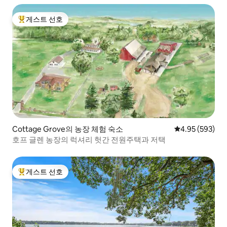
게스트 선호
상위 게스트 선호
Cottage Grove의 농장 체험 숙소
평점 4.95점(5점
4.95 (593)
호프 글렌 농장의 럭셔리 헛간 전원주택과 저택
게스트 선호
상위 게스트 선호