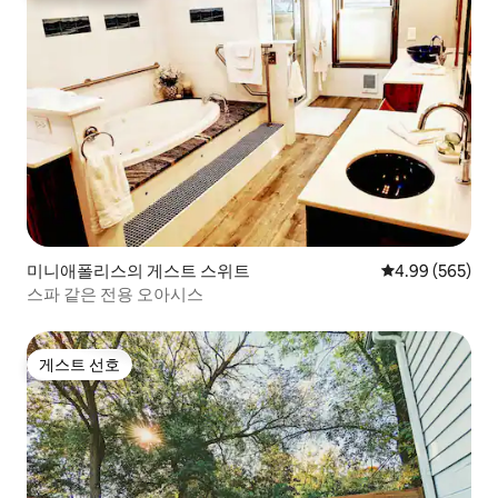
미니애폴리스의 게스트 스위트
평점 4.99점(5점
4.99 (565)
스파 같은 전용 오아시스
게스트 선호
게스트 선호