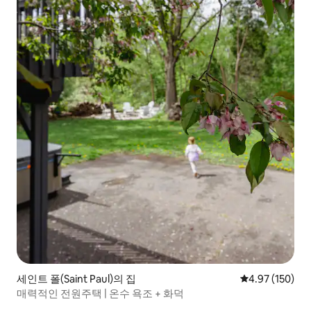
세인트 폴(Saint Paul)의 집
평점 4.97점(5점
4.97 (150)
매력적인 전원주택 | 온수 욕조 + 화덕