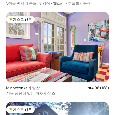
5성급 럭셔리 콘도: 수영장 • 헬스장 • 루프톱 라운지
게스트 선호
상위 게스트 선호
Minnetonka의 별장
평점 4.98점(5점
4.98 (168)
전용 정원이 있는 마차 하우스
게스트 선호
상위 게스트 선호