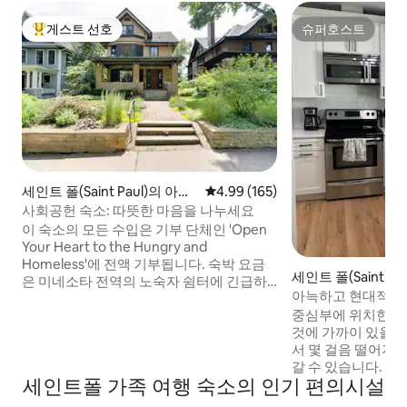
게스트 선호
슈퍼호스트
상위 게스트 선호
슈퍼호스트
세인트 폴(Saint Paul)의 아파
평점 4.99점(5점 만점), 후기 165
4.99 (165)
트
사회공헌 숙소: 따뜻한 마음을 나누세요
이 숙소의 모든 수입은 기부 단체인 'Open
Your Heart to the Hungry and
Homeless'에 전액 기부됩니다. 숙박 요금
세인트 폴(Saint Pa
은 미네소타 전역의 노숙자 쉼터에 긴급하
아늑하고 현대적인 
게 필요한 금전적 지원을 제공하는 데 사용
능. 반려동물 수수료
중심부에 위치한 이
됩니다. 자세한 내용은 OYH.org를 확인하
것에 가까이 있을 
세요. 조용한 주택가에 자리한 숙소입니다.
서 몇 걸음 떨어져 
아파트는 3층 전체(1000평방피트 이상)이
갈 수 있습니다. 알
며 별도의 잠금장치가 있는 출입구가 있습
세인트폴 가족 여행 숙소의 인기 편의시설
립 박람회, 플란넬 
니다. 그랜드 애비뉴의 대중교통까지 한 블
프 클럽까지 도보로
록 거리에 있습니다. 세인트폴 시내까지 버