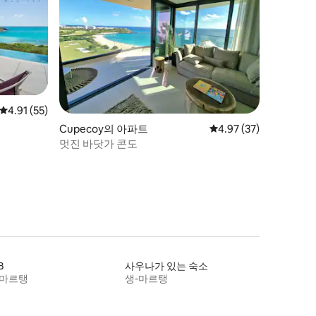
평점 4.91점(5점 만점), 후기 55개
4.91 (55)
Cupecoy의 아파트
평점 4.97점(5점 만점),
4.97 (37)
멋진 바닷가 콘도
B
사우나가 있는 숙소
-마르탱
생-마르탱