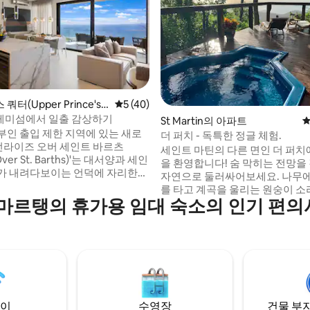
 후기 23개
터(Upper Prince's
평점 5점(5점 만점), 후기 40개
5 (40)
)의 집
미섬에서 일출 감상하기
St Martin의 아파트
평
부인 출입 제한 지역에 있는 새로
더 퍼치 - 독특한 정글 체험.
'선라이즈 오버 세인트 바르츠
세인트 마틴의 다른 면인 더 퍼치
 Over St. Barths)'는 대서양과 세인
을 환영합니다! 숨 막히는 전망을
가 내려다보이는 언덕에 자리한
자연으로 둘러싸어보세요. 나무
 우아한 오아시스입니다. 욕실 2
를 타고 계곡을 울리는 원숭이 소
마스터 침실 2개, 시설이 완비된
마르탱의 휴가용 임대 숙소의 인기 편
며 독특한 경험을 할 수 있습니다.
 거실, 외부 테라스, 세탁 공간으
소는 자연 애호가들의 천국으로,
 현대적인 숙소에서 매일 아침 일
단 10분 거리에 위치하고 있으면
요. 각 침실과 거실은 탁 트인 바
에서 벗어나고 싶은 사람들에게 
 자랑합니다. 숨막히는 인피니티
소입니다. * 스파 서비스 * 어린이 동반 불가
크에서 바다를 내려다볼 수 있습
*파티 금지 소셜 미디어: #
theparadisepeak
이
수영장
건물 부지