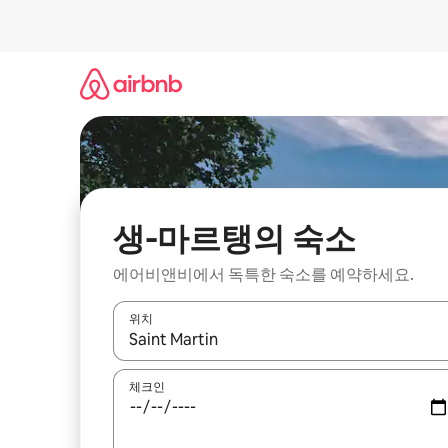
콘
텐
츠
로
바
로
가
기
생-마르탱의 숙소
에어비앤비에서 독특한 숙소를 예약하세요.
위치
결과가 나오면 위·아래 화살표 키를 사용하거나 터치
체크인