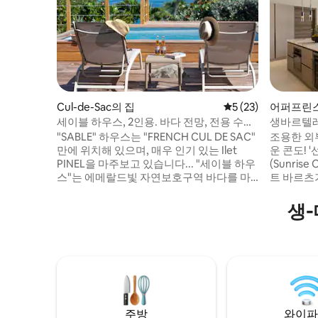
Cul-de-Sac의 집
평점 5점(5점 만점),
5 (23)
어퍼프린스 쿼
Quarter
세이블 하우스, 2인용. 바다 전망, 전용 수영
생바르텔레
장.
"SABLE" 하우스는 "FRENCH CUL DE SAC"
조용한 외
만에 위치해 있으며, 매우 인기 있는 Ilet
운 콘도! 
PINEL을 마주보고 있습니다... "세이블 하우
(Sunrise
스"는 에메랄드빛 자연보호구역 바다를 마
트 바르츠
주보고 있는 전용 수영장을 갖춘 아늑한 2인
고급스럽고
용 별장입니다. "프렌치 쿨 드 삭" 만은 레스
개가 있는 
생-
토랑, 바, 수상 액티비티가 많은 더 관광객이
주방이 있는
많이 찾는 오리앙 만에서 5분 거리에 있습니
로 구성된
다.그리고 고급 레스토랑과 바닷가에 자리
출을 즐기세
한 크리올 전통 가옥들이 어우러진 작고 전
다 전망을
형적인 마을인 그랑 카세와 아주 가깝습니
풀과 선데
다.
니다.
주방
와이파