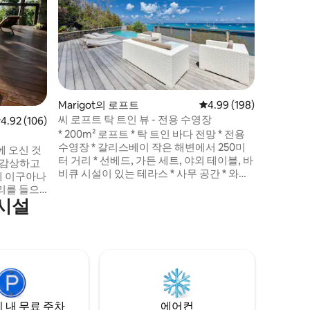
세인트 마
루는 청록
숨 막히는
서 가장 
양 아래에
시설이 완
수영장 등
있습니다!
Marigot의 로프트
평점 4.99점(5점 만점), 
4.99 (198)
이 있는 
씨 로프트 탁 트인 뷰 - 전용 수영장
점 4.92점(5점 만점), 후기 106개
4.92 (106)
정한 활력
* 200m² 로프트 * 탁 트인 바다 전망 * 전용
비를 하세
수영장 * 갈리스베이 작은 해변에서 250미
에 오신 것
터 거리 * 선베드, 가든 세트, 야외 테이블, 바
 감상하고
비큐 시설이 있는 테라스 * 사무 공간 * 와이
에 이구아나
파이 100Mbps * 전 세계 수천 개의 채널이
리를 들으
있는 TV * 마리고의 포트 루이스 마리나에서
의시설
 이 전용 숙
도보 250m * 레스토랑, 상점 및 기타 상점이
 해변에서
있는 마리곳 시내에서 도보로 5분 * 생바르
서 모든 것
텔르미와 앵귈라로 가는 선착장과 택시 정
완벽한 장
류장까지 5분 거리
 내 무료 주차
에어컨