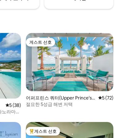
게스트 선호
게스트 선호
어퍼프린스 쿼터(Upper Prince's
평점 5점(5점 만점),
5 (72)
Quarter)의 저택
절묘한 5성급 해변 저택
평점 5점(5점 만점), 후기 38개
5 (38)
 파노라마
게스트 선호
상위 게스트 선호