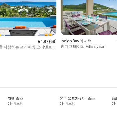
Indigo Bay의 저택
택
평점 4.97점(5점 만점), 후기 68개
4.97 (68)
 후기 15개
인디고 베이의 Villa Elysian
을 자랑하는 프라이빗 오리엔트
저택 숙소
온수 욕조가 있는 숙소
B&
생-마르탱
생-마르탱
생