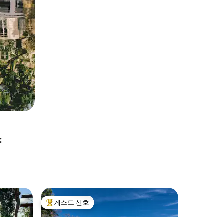
소
어퍼프린스 
게스트 선호
게스트
상위 게스트 선호
상위 게
e's Quar
끝없이 펼