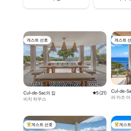
게스트 선호
게스트 
게스트 선호
게스트 
Cul-de-
Cul-de-Sac의 집
평점 5점(5점 만점),
5 (21)
라 카즈 아
비치 하우스
게스트 선호
게스트
상위 게스트 선호
상위 게