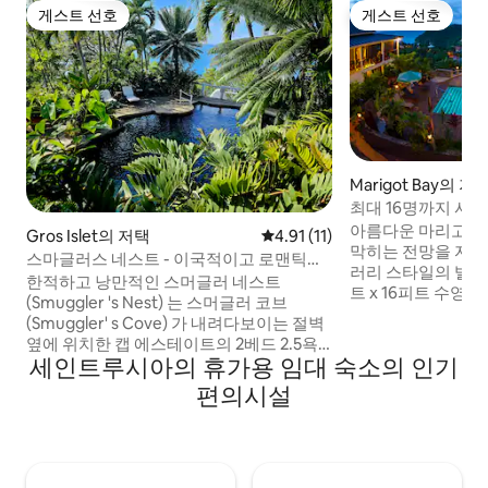
게스트 선호
게스트 선호
게스트 선호
게스트 선호
Marigot Bay의 저
최대 16명까지 사용
아름다운 마리고트
Gros Islet의 저택
평점 4.91점(5점 만점), 후기 11
4.91 (11)
막히는 전망을 자
스마글러스 네스트 - 이국적이고 로맨틱한
러리 스타일의 빌라
침실 2개의 빌라
한적하고 낭만적인 스머글러 네스트
트 x 16피트 수영
(Smuggler 's Nest) 는 스머글러 코브
라로 구성되어 있습니다. 더 큰 
(Smuggler' s Cove) 가 내려다보이는 절벽
빌라, 수영장 층 빌
옆에 위치한 캡 에스테이트의 2베드 2.5욕
자닌, 4개의 욕실, 
세인트루시아의 휴가용 임대 숙소의 인기
실 저택입니다. 놀라운 건축물과 마감재로
갖추고 있으며, 두 
건축 다이제스트 (Architectural Digest) 에
편의시설
사 공간이 있는 넓
소개되었습니다. 빌라는 신혼여행이나 로
니다. 작은 숙소인
맨틱한 휴양지로 바다와 정원 경치를 감상
침대가 있는 침실 1
할 수 있는 산책로가 있는 조경의 열대 정원
는 메자닌, 욕실 1
한가운데 자리잡고 있습니다. 이 빌라는 개