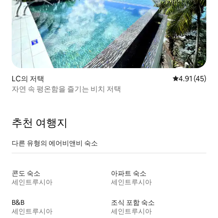
LC의 저택
평점 4.91점(
4.91 (45)
자연 속 평온함을 즐기는 비치 저택
추천 여행지
다른 유형의 에어비앤비 숙소
콘도 숙소
아파트 숙소
세인트루시아
세인트루시아
B&B
조식 포함 숙소
세인트루시아
세인트루시아