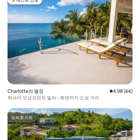
게스트 선호
상위 게스트 선호
Charlotte의 별장
평점 4.98점(5
4.98 (64)
럭셔리 오션프런트 빌라 - 해변까지 도보 거리
슈퍼호스트
슈퍼호스트