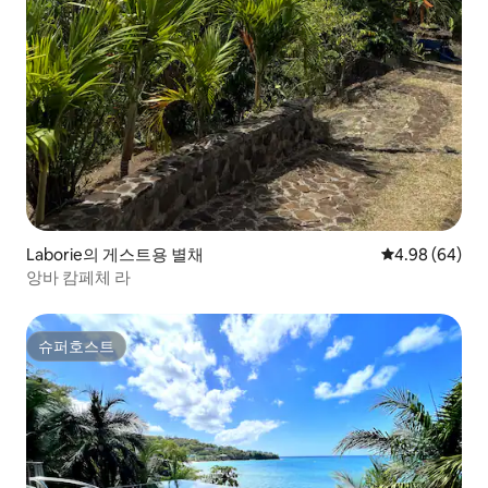
Laborie의 게스트용 별채
평점 4.98점(5
4.98 (64)
앙바 캄페체 라
슈퍼호스트
슈퍼호스트