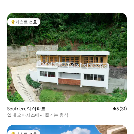
게스트 선호
상위 게스트 선호
Soufriere의 아파트
평점 5점(5
5 (31)
열대 오아시스에서 즐기는 휴식