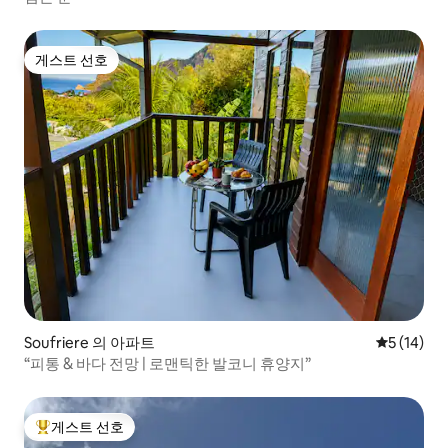
게스트 선호
게스트 선호
Soufriere 의 아파트
평점 5점(5
5 (14)
“피통 & 바다 전망 | 로맨틱한 발코니 휴양지”
게스트 선호
상위 게스트 선호