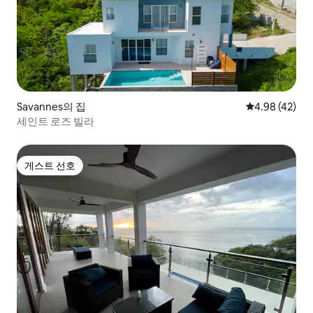
Savannes의 집
평점 4.98점(5
4.98 (42)
세인트 로즈 빌라
게스트 선호
게스트 선호