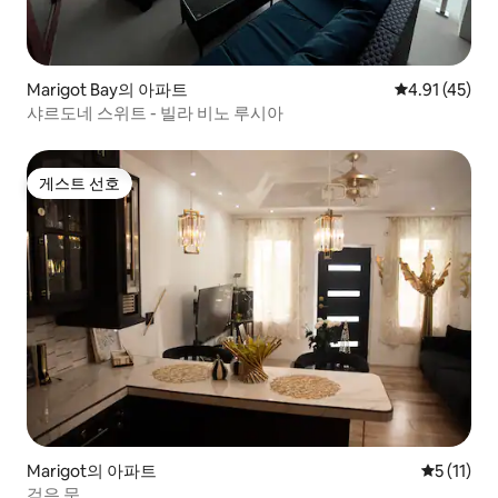
Marigot Bay의 아파트
평점 4.91점(
4.91 (45)
샤르도네 스위트 - 빌라 비노 루시아
게스트 선호
게스트 선호
Marigot의 아파트
평점 5점(5
5 (11)
검은 문