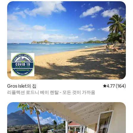
Gros Islet의 집
평점 4.77점(5
4.77 (164)
리플렉션 로드니 베이 렌탈 - 모든 것이 가까움