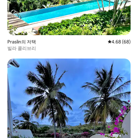
Praslin의 저택
평점 4.68점(5
4.68 (68)
빌라 콜리브리