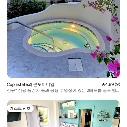
Cap Estate의 콘도미니엄
평점 4.89점(
4.89 (9)
신규* 전용 플런지 풀과 공용 수영장이 있는 2베드룸 골프 빌
라
게스트 선호
게스트 선호