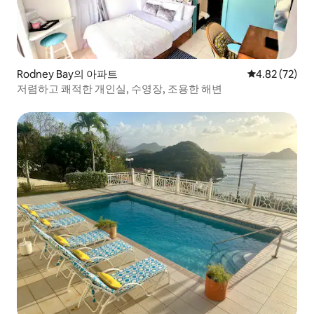
Rodney Bay의 아파트
평점 4.82점(5
4.82 (72)
저렴하고 쾌적한 개인실, 수영장, 조용한 해변