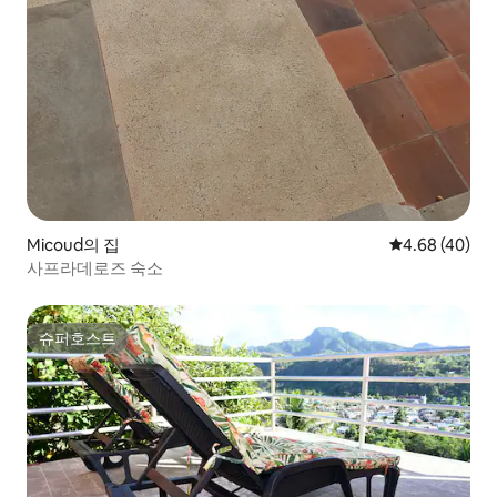
Micoud의 집
평점 4.68점(5
4.68 (40)
사프라데로즈 숙소
슈퍼호스트
슈퍼호스트