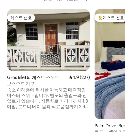
게스트 선호
게스트 선호
게스트 선호
상위 게스트 선호
Gros Islet의 게스트 스위트
평점 4.9점(5점 만점), 후기 227
4.9 (227)
보스주르 지구
숙소 아래층에 위치한 아늑하고 매력적인
마스터 스위트입니다. 별도의 출입구와 진
입로가 있습니다. 자동차로 마리나까지 1.3
마일, 로드니 베이 몰과 식료품점까지 2.9마
일입니다. 해변은 레뒤이트 & 피전 아일랜
드입니다. 에어컨, 킹사이즈 침대, 평면 스
마트 TV(케이블 채널 포함), 와이파이, 간이
Palm Drive, Beas
주방(가스레인지, 냉장고, 전자레인지 포
로드니 베이 마리나