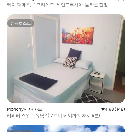
케이 파파우, 수프리에르, 세인트루시아. 놀라운 전망
슈퍼호스트
슈퍼호스트
Monchy의 아파트
평점 4.68점(5점
4.68 (148)
카레페 스위트 유닛 4(로드니 베이까지 차로 5분)