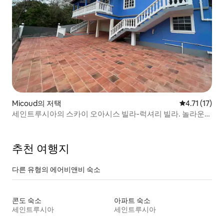
Micoud의 저택
평점 4.71점(
4.71 (17)
세인트루시아의 스카이 오아시스 빌라-럭셔리 빌라. 놀라운
곳!
추천 여행지
다른 유형의 에어비앤비 숙소
콘도 숙소
아파트 숙소
세인트루시아
세인트루시아