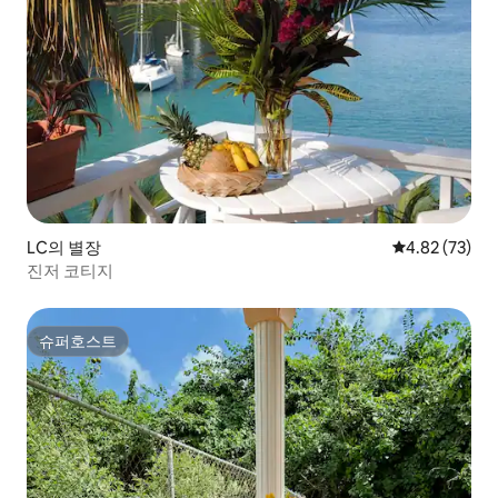
LC의 별장
평점 4.82점(5
4.82 (73)
진저 코티지
슈퍼호스트
슈퍼호스트