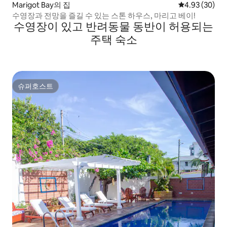
Marigot Bay의 집
평점 4.93점(5
4.93 (30)
수영장과 전망을 즐길 수 있는 스톤 하우스, 마리고 베이!
수영장이 있고 반려동물 동반이 허용되는
주택 숙소
슈퍼호스트
슈퍼호스트