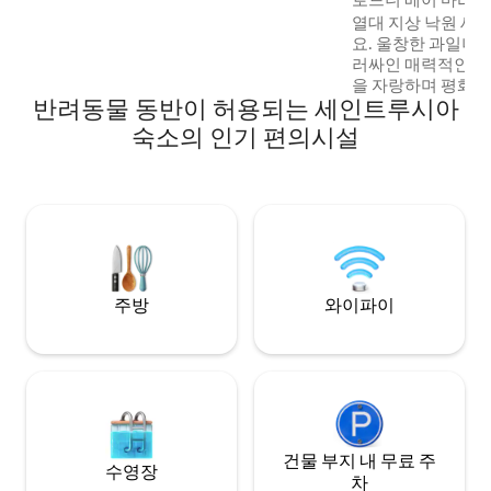
함), 욕실(샤워기, 목욕 시설 포함), 수건, 비
열대 지상 낙원 
누, 헤어드라이어, 다리미, 다리미판, 접이
요. 울창한 과일나
식 테이블/책상, 의자, 야외 좌석이 구비되
러싸인 매력적인 저
어 있습니다. 금연 숙소입니다.
을 자랑하며 평화로
반려동물 동반이 허용되는 세인트루시아
니다. 로드니 베이와
피전 포인트 비치에
숙소의 인기 편의시설
과 편리함을 모두 
인테리어와 고요한
저택은 카리브해의
서 편안함, 프라이
감을 선사하며 휴식
장소입니다.
주방
와이파이
건물 부지 내 무료 주
수영장
차