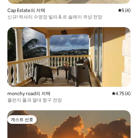
Cap Estate의 저택
평점 5점(
5 (4)
신규! 럭셔리 수영장 빌라 & 르 솔레이 쿠샹 전망
monchy road의 저택
평점 4.75점(
4.75 (4)
플런지 풀과 열대 항구 전망
게스트 선호
게스트 선호