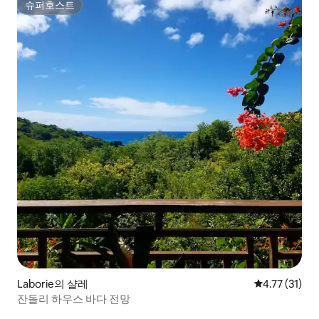
슈퍼호스트
슈퍼호스트
Laborie의 샬레
평점 4.77점(
4.77 (31)
잔돌리 하우스 바다 전망