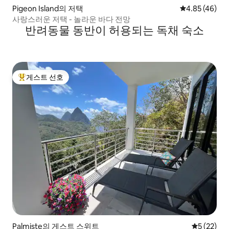
Pigeon Island의 저택
평점 4.85점(5
4.85 (46)
사랑스러운 저택 - 놀라운 바다 전망
반려동물 동반이 허용되는 독채 숙소
게스트 선호
상위 게스트 선호
Palmiste의 게스트 스위트
평점 5점(5
5 (22)