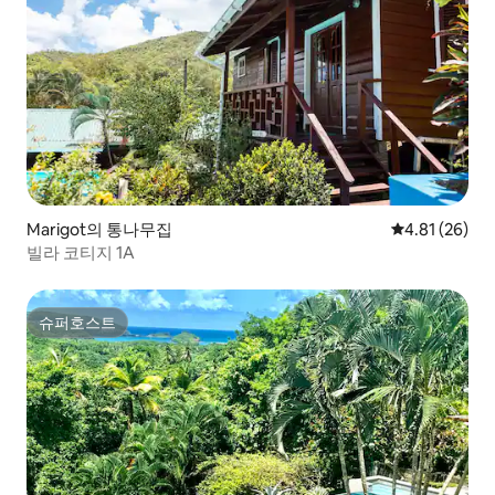
Marigot의 통나무집
평점 4.81점(5
4.81 (26)
빌라 코티지 1A
슈퍼호스트
슈퍼호스트