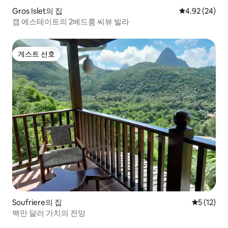
Gros Islet의 집
평점 4.92점(5
4.92 (24)
캡 에스테이트의 2베드룸 씨뷰 빌라
게스트 선호
게스트 선호
Soufriere의 집
평점 5점(5
5 (12)
백만 달러 가치의 전망