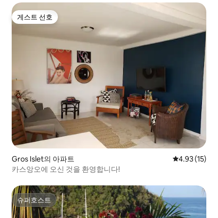
게스트 선호
게스트 선호
Gros Islet의 아파트
평점 4.93점(5
4.93 (15)
카스앙오에 오신 것을 환영합니다!
슈퍼호스트
슈퍼호스트