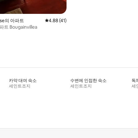
 후기 19개
Anse의 아파트
평점 4.88점(5점 만점), 후기 41개
4.88 (41)
트 Bougainvillea
카약 대여 숙소
수변에 인접한 숙소
독
세인트조지
세인트조지
세