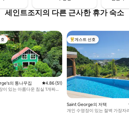
세인트조지의 다른 근사한 휴가 숙소
선호
게스트 선호
선호
상위 게스트 선호
eorge's의 통나무집
평점 4.86점(5점 만점), 후기 51개
4.86 (51)
장이 있는 아름다운 침실 1개짜리
Saint George의 저택
개인 수영장이 있는 절벽 가장자
빌라