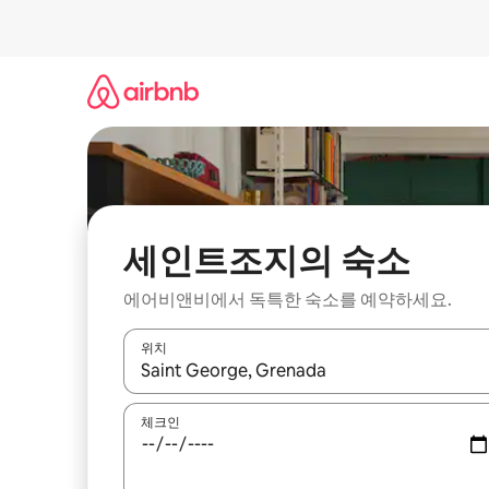
콘
텐
츠
로
바
로
가
기
세인트조지의 숙소
에어비앤비에서 독특한 숙소를 예약하세요.
위치
결과가 나오면 위·아래 화살표 키를 사용하거나 터치
체크인