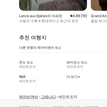
Lance aux Epines의 아파트
평점 4.89점(5점 만점),
4.89 (19)
Grand 
사랑의 수확 4 현대적이고 최고의 위치
힐탑 뷰 아파
추천 여행지
다른 유형의 에어비앤비 숙소
콘도 숙소
레지던스 숙소
세인트조지
세인트조지
B&B
더 보기
세인트조지
에어비앤비
그레나다
세인트조지