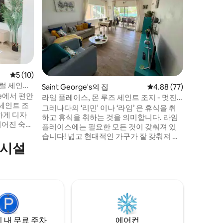
아늑한 스
🌺'는 
커플에게 
유서 깊은
교통에서 단
적인 숙소
전용 야외
게스트는 
평점 5점(5점 만점), 후기 10개
5 (10)
세탁실을 
트럴 세인트
Saint George's의 집
평점 4.88점(5점 만점),
4.88 (77)
감동을 위
ice에서 편안
리를 만날
라임 플레이스, 몬 루즈 세인트 조지 - 멋진
세인트 조
전망
그레나다의 ‘리민' 이나 ‘라임’ 은 휴식을 취
하게 디자
하고 휴식을 취하는 것을 의미합니다. 라임
지어진 숙소
플레이스에는 필요한 모든 것이 갖춰져 있
다 전망을
습니다! 넓고 현대적인 가구가 잘 갖춰져 있
빗한 분위
의시설
어 내 집처럼 편안한 숙소를 제공합니다. 에
폭포, 열대
어컨이 구비된 더블 침실 2개와 욕실 2개가
 몇 분 거
있으며, 모두 모르네 루즈 베이의 멋진 전망
을 감상할 수 있습니다. 말 그대로 해변에서
적인 스파
100피트 거리에 있으며, 편안한 카리브해 해
변 휴가를 보내기에 완벽합니다. 원하는 만
큼 라임을 즐길 수 있습니다!
 내 무료 주차
에어컨