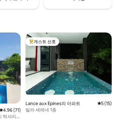
게스트 선호
상위 게스트 선호
Lance aux Epines의 아파트
평점 5점(5점 만점),
5 (15)
빌라 세레네 1층
평점 4.96점(5점 만점), 후기 71개
4.96 (71)
리 럭셔리