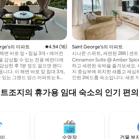
eorge's의 아파트
평점 4.94점(5점 만점), 후기 16개
4.94 (16)
Saint George's의 아파트
해변 바로 앞 • 침실 3개 • 에어컨
시나몬 스위트, 세련된 2BR | 센
 후기 45개
조지
을 감상할 수 있는 전용 베란다에
Cinnamon Suite @ Amber Sp
감상한 후 1분 정도 걸으면 팬디
하고 세련된 숙박을 즐겨보세요. 
바로 앞 침대 3개,
지 중심부에 위치한 새롭고 세심
가 있는 그랜드 앙스 아파트는 6명
인된 2베드룸 숙소입니다. 새로 
수 있으며, 모든 침실에 에어컨, 요
의 아래층에 위치한 이 숙소는 바
 있는 시설이 완비된 주방, 차량 3
감상할 수 있는 평화롭고 프라이
트조지의 휴가용 임대 숙소의 인기 편
할 수 있는 정문 주차장을 갖추고
기를 자랑하며, 그레나다의 해변, 
우림 하이킹, 활기찬 타운 센터까지
는 음악과 손님들이 있어 지역의
리에 있습니다. 커플, 친구, 솔로 여행객에게
 더합니다. 그레나다 중심
완벽한 이 세련된 안식처는 이상
, 바다, 현지 분위기를 원하는 가
이스 아일 베이스입니다.
 또는 친구에게 안성맞춤입니다.
이
수영장
건물 부지