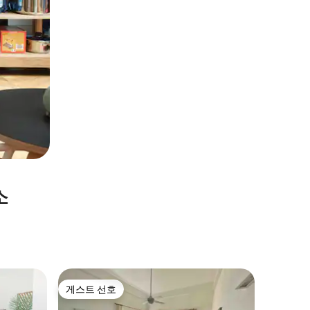
소
Saint G
게스트 선호
게스트
게스트 선호
상위 게
발코니, 