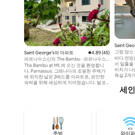
Saint G
그랑 앙스 
Saint George's의 아파트
평점 4.89점(5점 만점),
4.89 (45)
바다 전망
파르나수스산의 The Bambu · 파르나수스 ·
서 일출을 
침실 2개 럭셔리 숙소 · 현지 호스트
The Bambu at Mt.에 오신 것을 환영합니
비치가 나옵니다. 이 해변 
다. Parnassus. 그레나다의 조용한 주택가
욕실 2개
에 위치한 넓은 2베드룸 아파트로, 편안한
이 숙박할 
숙박을 위해 세심하게 지어졌습니다. 발코
리를 할 수
세인
니 한 곳에서 무역풍을 느낄 수 있습니다. 두
대를 수용
번째 공간은 차 한 잔이나 와인 한 잔을 즐기
있습니다. 숙소에는 현지 바도 있으며, 평일
기에 안성맞춤인 프라이빗한 실내 공간입니
과 주말에
다. 모든 객실에 에어컨, 초고속 와이파이,
활기찬 분위기를
세탁기 및 건조기, 숙소 내 주차장 완비. 도착
부에서 태양
하시면 환영 바구니와 그레나다 가이드가
족, 커플
준비되어 있습니다. 현지 호스트가 숙소에
상주하고 있으며, 필요한 모든 것을 문자로
주방
와이파
알려주시면 기꺼이 도와드리겠습니다.