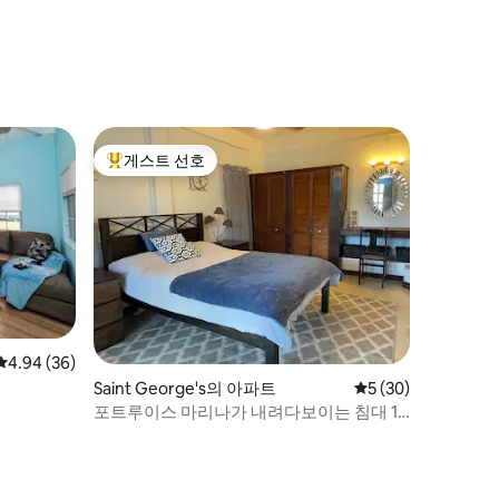
게스트 선호
상위 게스트 선호
평점 4.94점(5점 만점), 후기 36개
4.94 (36)
Saint George's의 아파트
평점 5점(5점 만점),
5 (30)
포트루이스 마리나가 내려다보이는 침대 1
개 아파트