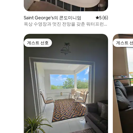
Saint George's의 콘도미니엄
평점 5점(5점 만점)
5 (6)
옥상 수영장과 멋진 전망을 갖춘 워터프런
트 듀플렉스
게스트 선호
게스트 
게스트 선호
게스트 