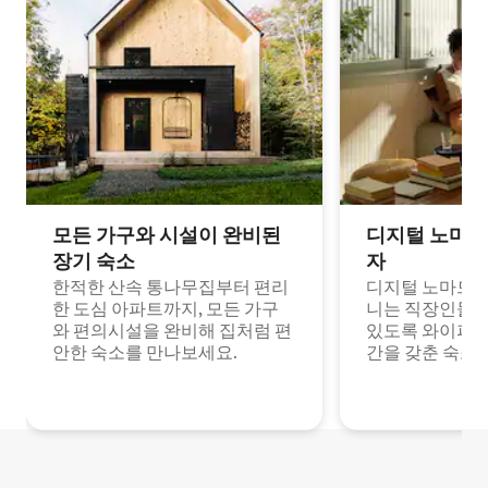
모든 가구와 시설이 완비된
디지털 노마드
장기 숙소
자
한적한 산속 통나무집부터 편리
디지털 노마드나
한 도심 아파트까지, 모든 가구
니는 직장인들이
와 편의시설을 완비해 집처럼 편
있도록 와이파이
안한 숙소를 만나보세요.
간을 갖춘 숙소