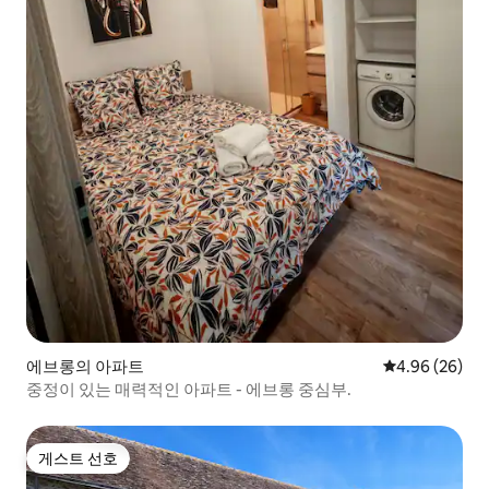
에브롱의 아파트
평점 4.96점(5
4.96 (26)
중정이 있는 매력적인 아파트 - 에브롱 중심부.
게스트 선호
게스트 선호