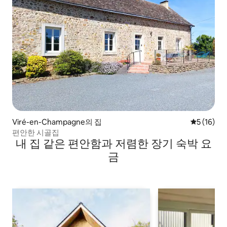
Viré-en-Champagne의 집
평점 5점(5
5 (16)
편안한 시골집
내 집 같은 편안함과 저렴한 장기 숙박 요
금