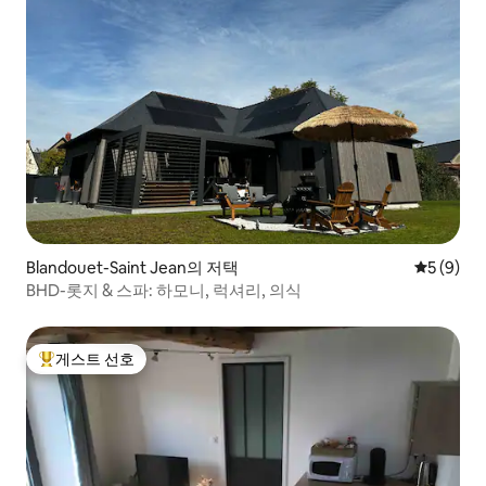
Blandouet-Saint Jean의 저택
평점 5점(
5 (9)
BHD-롯지 & 스파: 하모니, 럭셔리, 의식
게스트 선호
상위 게스트 선호