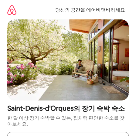
콘
텐
당신의 공간을 에어비앤비하세요
츠
로
바
로
가
기
Saint-Denis-d'Orques의 장기 숙박 숙소
한 달 이상 장기 숙박할 수 있는, 집처럼 편안한 숙소를 찾
아보세요.