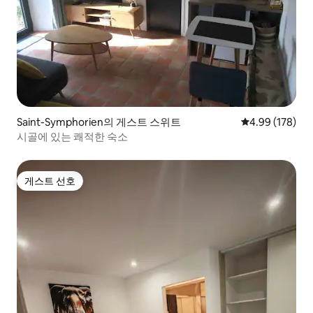
Saint-Symphorien의 게스트 스위트
평점 4.99점(5점
4.99 (178)
시골에 있는 쾌적한 숙소
게스트 선호
게스트 선호