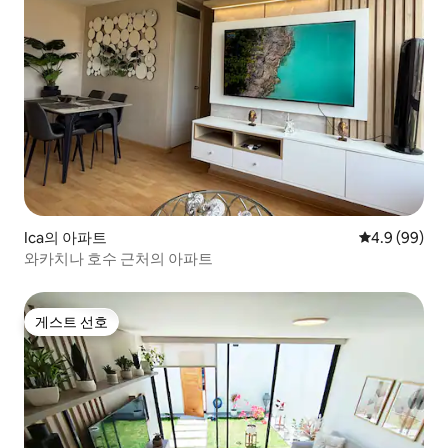
Ica의 아파트
평점 4.9점(5
4.9 (99)
와카치나 호수 근처의 아파트
게스트 선호
게스트 선호