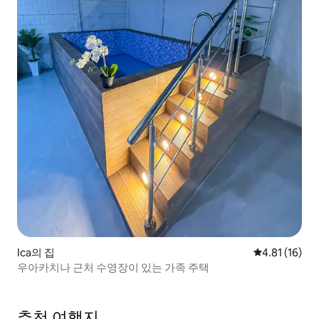
Ica의 집
평점 4.81점(
4.81 (16)
우아카치나 근처 수영장이 있는 가족 주택
추천 여행지