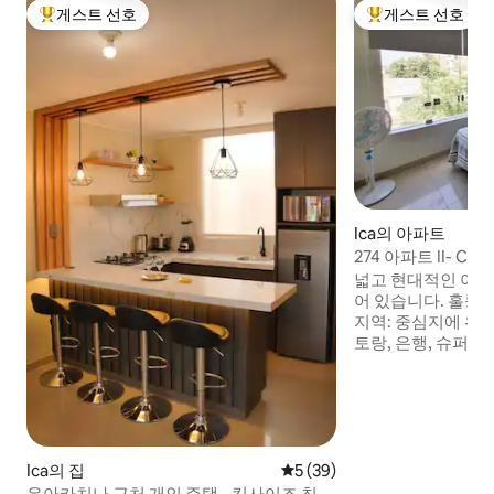
게스트 선호
게스트 선호
상위 게스트 선호
상위 게스트 선호
Ica의 아파트
274 아파트 II- Cll
카
넓고 현대적인 아파
어 있습니다. 훌륭한 'U
지역: 중심지에 위
토랑, 은행, 슈퍼마
원(걷거나 달리기에
도보로 가까운 거리
위해 필요한 모든 
제든지 교통편을 이용
아파트 전체/침실 1개
주차(건물 밖). - 
Ica의 집
평점 5점(5점 만점), 후기 39
5 (39)
에 있습니다.
우아카치나 근처 개인 주택 - 킹사이즈 침대