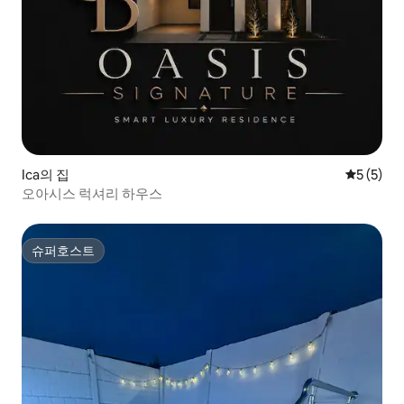
Ica의 집
평점 5점(
5 (5)
오아시스 럭셔리 하우스
슈퍼호스트
슈퍼호스트