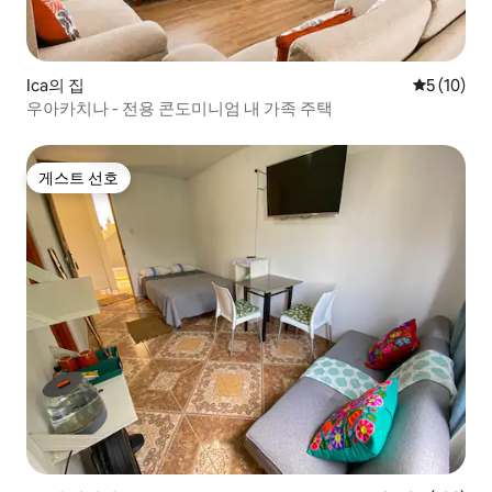
Ica의 집
평점 5점(5
5 (10)
우아카치나 - 전용 콘도미니엄 내 가족 주택
게스트 선호
게스트 선호