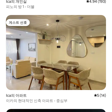
Ica의 개인실
평점 4.94점(5점
4.94 (193)
피노의 방 1 - 더블
게스트 선호
게스트 선호
Ica의 아파트
평점 5점(5
5 (14)
이카의 현대적인 신축 아파트 - 중심부