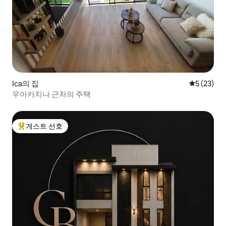
Ica의 집
평점 5점(5
5 (23)
우아카치나 근처의 주택
게스트 선호
상위 게스트 선호