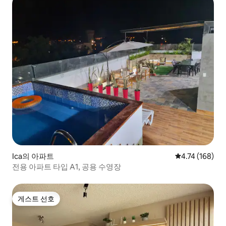
Ica의 아파트
평점 4.74점(5
4.74 (168)
전용 아파트 타입 A1, 공용 수영장
게스트 선호
게스트 선호