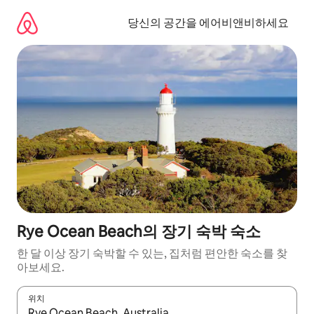
콘
텐
당신의 공간을 에어비앤비하세요
츠
로
바
로
가
기
Rye Ocean Beach의 장기 숙박 숙소
한 달 이상 장기 숙박할 수 있는, 집처럼 편안한 숙소를 찾
아보세요.
위치
결과가 나오면 위·아래 화살표 키를 사용하거나 터치 또는 스와이프