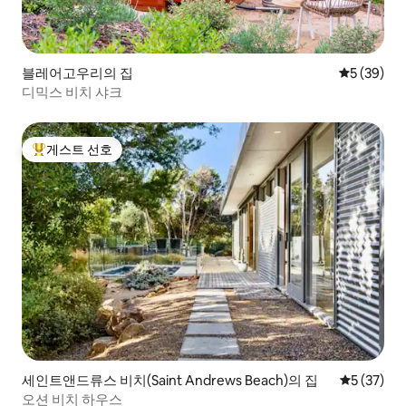
블레어고우리의 집
평점 5점(5
5 (39)
디믹스 비치 샤크
게스트 선호
상위 게스트 선호
세인트앤드류스 비치(Saint Andrews Beach)의 집
평점 5점(5
5 (37)
오션 비치 하우스