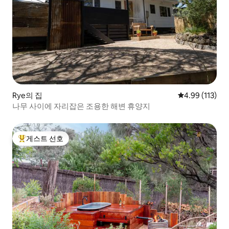
Rye의 집
평점 4.99점(5
4.99 (113)
나무 사이에 자리잡은 조용한 해변 휴양지
게스트 선호
상위 게스트 선호