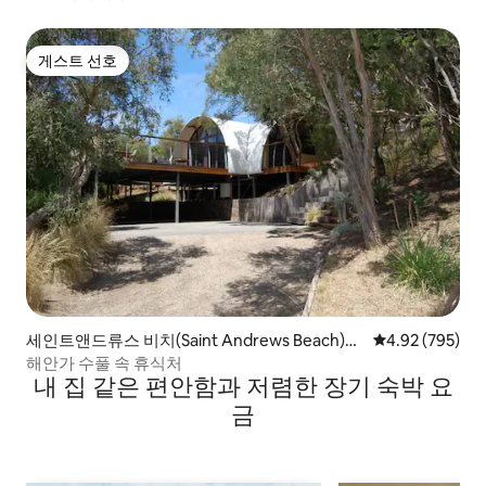
게스트 선호
게스트 선호
세인트앤드류스 비치(Saint Andrews Beach)의
평점 4.92점(5점
4.92 (795)
집
해안가 수풀 속 휴식처
내 집 같은 편안함과 저렴한 장기 숙박 요
금