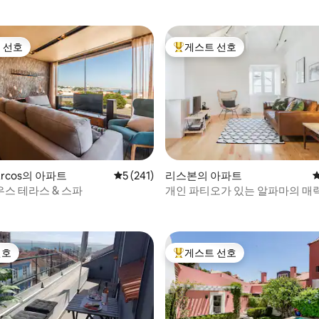
 선호
게스트 선호
스트 선호
상위 게스트 선호
후기 669개
 Arcos의 아파트
평점 5점(5점 만점), 후기 241개
5 (241)
리스본의 아파트
스 테라스 & 스파
개인 파티오가 있는 알파마의 매
선호
게스트 선호
선호
상위 게스트 선호