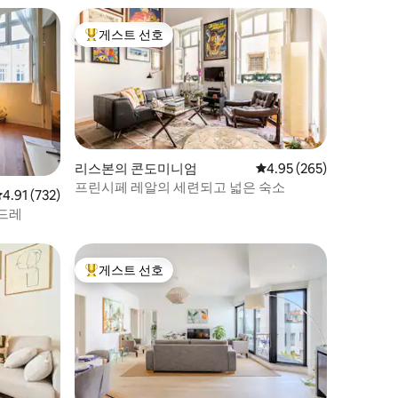
게스트 선호
상위 게스트 선호
리스본의 콘도미니엄
평점 4.95점(5점 만점), 
4.95 (265)
프린시페 레알의 세련되고 넓은 숙소
평점 4.91점(5점 만점), 후기 732개
4.91 (732)
소드레
게스트 선호
상위 게스트 선호