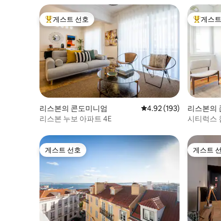
게스트 선호
게스트
상위 게스트 선호
상위 게
리스본의 콘도미니엄
평점 4.92점(5점 만점), 
4.92 (193)
리스본의
리스본 누보 아파트 4E
시티럭스 
트/엘리
게스트 선호
게스트 
게스트 선호
게스트 