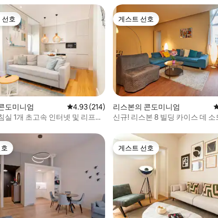
 선호
게스트 선호
스트 선호
게스트 선호
후기 193개
 콘도미니엄
평점 4.93점(5점 만점), 후기 214개
4.93 (214)
리스본의 콘도미니엄
침실 1개 초고속 인터넷 및 리프
신규! 리스본 8 빌딩 카이스 데 
베이터
선호
게스트 선호
선호
게스트 선호