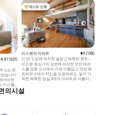
리스본의
게스트 선호
게스트 
상위 게스트 선호
게스트 
알파마에 
대 2명
아파트를 
대 2명까
있습니다.
테라스를 이용
28번 노
지인 알파
줄레호스"
18세기 
리스본의 아파트
평점 5점(5점 만점), 
5 (138)
경험할 수 있습니다. 
신규! 도심에 위치한 놀랍고 독특한 펜트하
평점 4.87점(5점 만점), 후기 531개
4.87 (531)
있으며, 
우스!
리스본 중심가의 강변에 위치한 멋진 테라
스를 갖춘 도시에서 가장 아름답고 멋진 펜
하우스는 완
트하우스에서 자신을 포옹하세요. 빛이 가
되었습니다.
득한 독특한 침실 3개의 아파트로 아름다운
역사적 디테일을 유지하면서 현대적인 디자
인으로 세심하게 리모델링되었습니다(에어
 편의시설
 전망을 자
컨 및 리프트 포함). 리스본에서 가장 카리스
는 테레이로
마 있는 동네인 비카와 트렌디한 카이스 두
서 가장 상
소드레에는 모든 종류의 레스토랑, 바, 상점
습니다. 리
이 있습니다. 리스본을 도보로 둘러볼 수 있
 보낼 수
는 완벽한 휴가 장소입니다!
플랫!