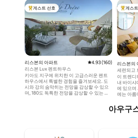
게스트 선호
게스트
상위 게스트 선호
상위 게
리스본의 아파트
평점 4.93점(5점 만점), 
4.93 (160)
리스본의 
리스본 Lux 펜트하우스
세련되고 
키아도 지구에 위치한 이 고급스러운 펜트
이 트렌디
하우스에서 특별한 경험을 즐겨보세요. 도
내 바이샤
시와 강의 숨막히는 전망을 감상할 수 있으
에 있으며
며, 180도 독특한 전망을 감상할 수 있는 로
에는 아름
프트와 테라스를 갖추고 있습니다. 개방형
에어컨이 
주방은 거실로 이어지는 고품질의 가전제품
자랑하는 
아우구스
과 식사 공간으로 설계되었습니다. 저녁에
리모델링을
는 킹사이즈 침대 2개와 붙박이 옷장이 있는
적인 특성
욕실 3개가 있어 휴식, 편안함, 환영 조직이
엘리베이터
마련되어 있습니다. 최상층 로프트에는 바
나와 바이
공간, TV, 편안한 소파가 있어 조용한 시간을
쇼핑하며 