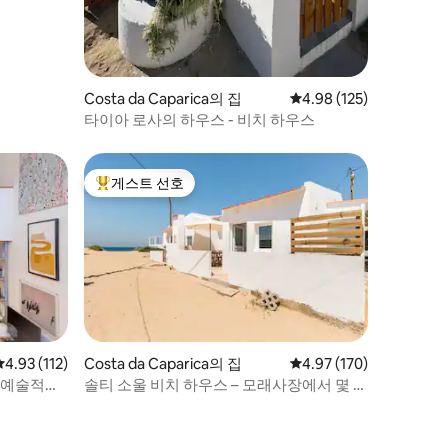
Costa da Caparica의 집
평점 4.98점(5점 만점), 
4.98 (125)
타이아 로사의 하우스 - 비치 하우스
게스트 선호
상위 게스트 선호
평점 4.93점(5점 만점), 후기 112개
4.93 (112)
Costa da Caparica의 집
평점 4.97점(5점 만점), 
4.97 (170)
 예술적인
솔티 소울 비치 하우스 – 모래사장에서 몇 걸
음