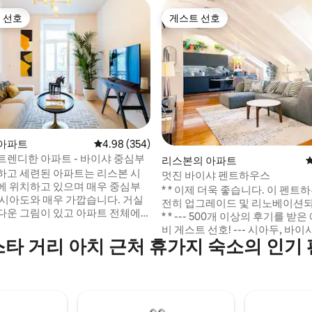
 선호
게스트 선호
스트 선호
게스트 선호
후기 160개
아파트
평점 4.98점(5점 만점), 후기 354개
4.98 (354)
트렌디한 아파트 - 바이샤 중심부
리스본의 아파트
하고 세련된 아파트는 리스본 시
멋진 바이샤 펜트하우스
에 위치하고 있으며 매우 중심부
* * 이제 더욱 좋습니다. 이 펜트
 시아도와 매우 가깝습니다. 거실
전히 업그레이드 및 리노베이션
다운 그림이 있고 아파트 전체에
* * --- 500개 이상의 후기를 받은 에어비앤
설치되어 있어 편안한 분위기를
비 게스트 선호! --- 시아두, 바이사, 카스텔
고급스러운 장식입니다. 최근에
타 거리 아치 근처 휴가지 숙소의 인기
로가 내려다보이는 180도 테라스
 마친 이 건물은 바이샤의 전통
랑하는 이 넓고 고급스러운 1BD
을 유지하면서도 내부에는 2개의
두 파수 바로 옆에 있는 리스본에
가 있어 현대적입니다. 건물에서
징적인 거리 중 하나에 위치해 있
샤 중심부로 걸어가면 식사하고
스본에서 정말 기억에 남는 시간을
리스본 최고의 즐길 거리를 즐길
있는 세련된 디자인의 프리미엄 