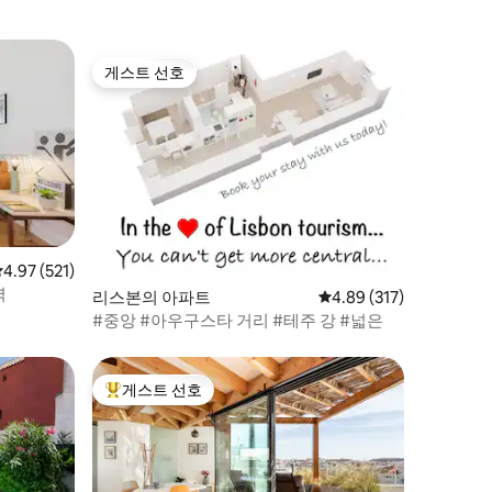
게스트 선호
게스트 선호
평점 4.97점(5점 만점), 후기 521개
4.97 (521)
력
리스본의 아파트
평점 4.89점(5점 만점), 
4.89 (317)
#중앙 #아우구스타 거리 #테주 강 #넓은
게스트 선호
상위 게스트 선호