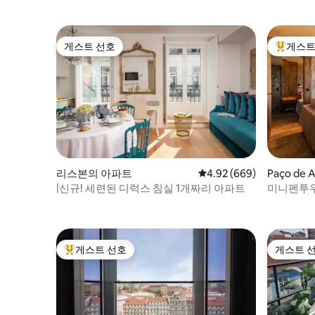
게스트 선호
게스트
게스트 선호
상위 게
리스본의 아파트
평점 4.92점(5점 만점), 
4.92 (669)
Paço de
|신규! 세련된 디럭스 침실 1개짜리 아파트
미니펜투우
게스트 선호
게스트 
상위 게스트 선호
게스트 