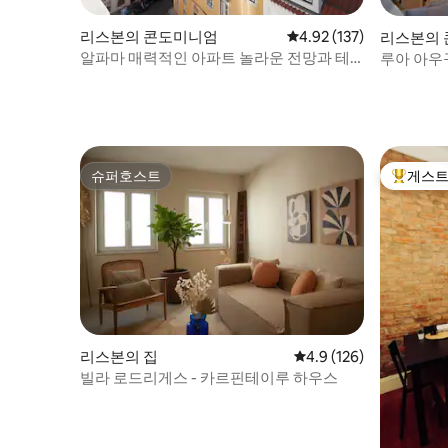
리스본의 콘도미니엄
평점 4.92점(5점 만점), 
4.92 (137)
리스본의
알파마 매력적인 아파트 놀라운 전망과 테
루아 아우
라스
개 숙소, 엘
슈퍼호스트
게스트
슈퍼호스트
상위 게
리스본의 집
평점 4.9점(5점 만점), 
4.9 (126)
빌라 로드리게스 - 카르핀테이루 하우스