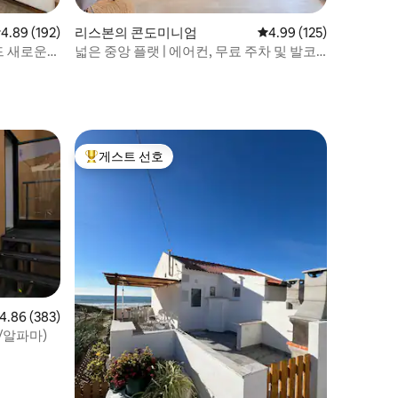
점 4.89점(5점 만점), 후기 192개
4.89 (192)
리스본의 콘도미니엄
평점 4.99점(5점 만점), 
4.99 (125)
드 새로운
넓은 중앙 플랫 | 에어컨, 무료 주차 및 발코
니
게스트 선호
상위 게스트 선호
점 4.86점(5점 만점), 후기 383개
4.86 (383)
/알파마)