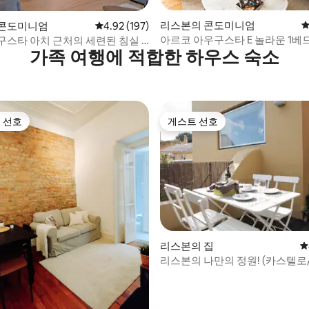
후기 137개
리스본의 콘도미니엄
평
 콘도미니엄
평점 4.92점(5점 만점), 후기 197개
4.92 (197)
아르코 아우구스타 E 놀라운 1베
구스타 아치 근처의 세련된 침실 1
가족 여행에 적합한 하우스 숙소
아파트@코메르시오 광장
리베이터 · Arcoy
 선호
게스트 선호
스트 선호
게스트 선호
후기 126개
리스본의 집
평
리스본의 나만의 정원! (카스텔로