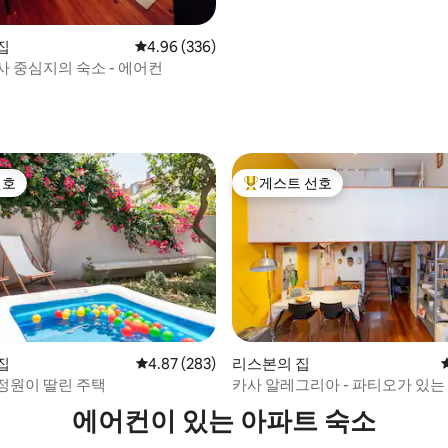
집
평점 4.96점(5점 만점), 후기 336개
4.96 (336)
사 중심지의 숙소 - 에어컨
선호
게스트 선호
선호
상위 게스트 선호
집
평점 4.87점(5점 만점), 후기 283개
4.87 (283)
리스본의 집
후기 114개
정원이 딸린 주택
카사 알레그리아 - 파티오가 있는
다운타운 로프트
에어컨이 있는 아파트 숙소