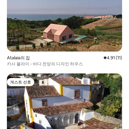
Atalaia의 집
평점 4.91점(
4.91 (11)
카사 플라이 - 바다 전망의 디자인 하우스
게스트 선호
게스트 선호