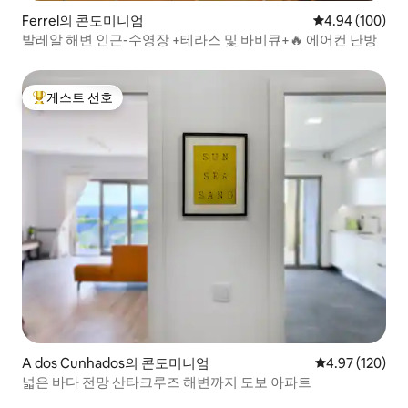
Ferrel의 콘도미니엄
평점 4.94점(5점
4.94 (100)
발레알 해변 인근-수영장 +테라스 및 바비큐+🔥 에어컨 난방
게스트 선호
상위 게스트 선호
A dos Cunhados의 콘도미니엄
평점 4.97점(5점
4.97 (120)
넓은 바다 전망 산타크루즈 해변까지 도보 아파트