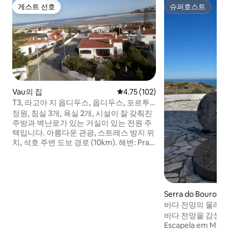
게스트 선호
슈퍼호스트
게스트 선호
슈퍼호스트
Vau의 집
평점 4.75점(5점 만점), 후기 102
4.75 (102)
T3, 라고아 지 옵디두스, 옵디두스, 포르투
갈
정원, 침실 3개, 욕실 2개, 시설이 잘 갖춰진
주방과 벽난로가 있는 거실이 있는 전원 주
택입니다. 아름다운 관광, 스트레스 방지 위
치, 석호 주변 도보 경로 (10km). 해변: Praia
do Rio Cortiço (2km), Lagoa de Óbidos
(100m). 관광: 중세 오비두스 (포르투갈 '빌
라 박물관' 상), 20km. 미식: 페니시 (어항),
25km. 서핑 장소: 발레알과 페니시 프라이
아 노르테, 25km. KiteSurf spot: Lagoa,
Serra do Bouro의
100m. 골프 리조트: 10km 이내. 리스본 공
바다 전망의 물레
항, 90km.
바다 전망을 감상할 수
Escapela em Moinho 🌊 자연과 평