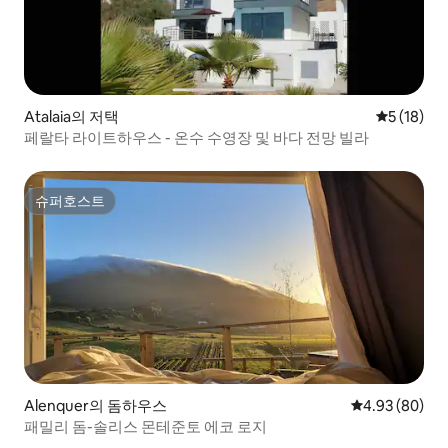
Atalaia의 저택
평점 5점(5
5 (18)
페랄타 라이트하우스 - 온수 수영장 및 바다 전망 빌라
슈퍼호스트
슈퍼호스트
Alenquer의 돔하우스
평점 4.93점(5
4.93 (80)
패밀리 돔-솔리스 몬테준토 에코 로지