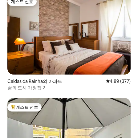
게스트 선호
게스트 선호
Caldas da Rainha의 아파트
평점 4.89점(5점
4.89 (377)
꿈의 도시 가정집 2
게스트 선호
상위 게스트 선호