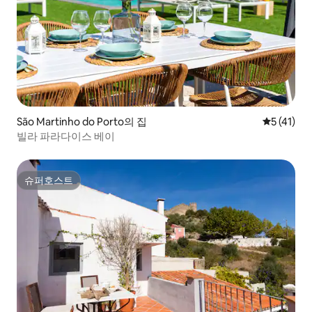
São Martinho do Porto의 집
평점 5점(5
5 (41)
빌라 파라다이스 베이
슈퍼호스트
슈퍼호스트