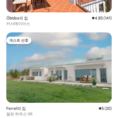
Óbidos의 집
평점 4.85점(5
4.85 (141)
카사메이아스
게스트 선호
게스트 선호
Ferrel의 집
평점 5점(5
5 (20)
말린 하우스 VII