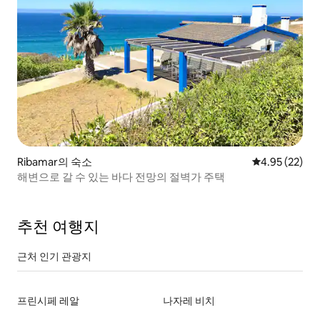
Ribamar의 숙소
평점 4.95점(5
4.95 (22)
해변으로 갈 수 있는 바다 전망의 절벽가 주택
추천 여행지
근처 인기 관광지
프린시페 레알
나자레 비치