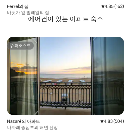
Ferrel의 집
평점 4.85점(5점
4.85 (162)
바닷가 앞 발레알의 집
에어컨이 있는 아파트 숙소
슈퍼호스트
슈퍼호스트
Nazaré의 아파트
평점 4.83점(5점
4.83 (504)
나자레 중심부의 해변 전망