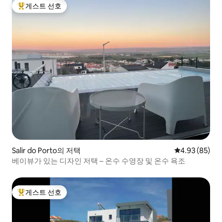
게스트 선호
상위 게스트 선호
Salir do Porto의 저택
평점 4.93점(5
4.93 (85)
베이뷰가 있는 디자인 저택 – 온수 수영장 및 온수 욕조
게스트 선호
상위 게스트 선호