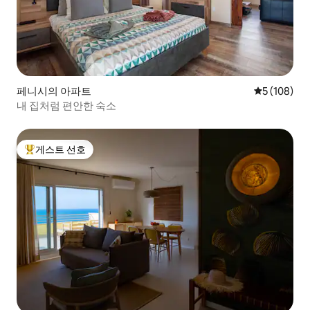
페니시의 아파트
평점 5점(5점
5 (108)
내 집처럼 편안한 숙소
게스트 선호
상위 게스트 선호