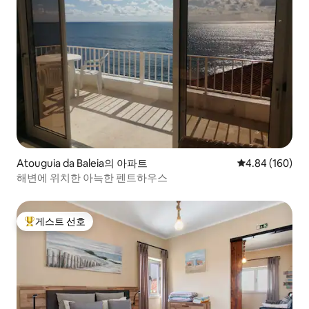
Atouguia da Baleia의 아파트
평점 4.84점(5점
4.84 (160)
해변에 위치한 아늑한 펜트하우스
게스트 선호
상위 게스트 선호