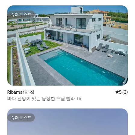
슈퍼호스트
슈퍼호스트
Ribamar의 집
평점 5점(
5 (3)
바다 전망이 있는 웅장한 드림 빌라 T5
슈퍼호스트
슈퍼호스트