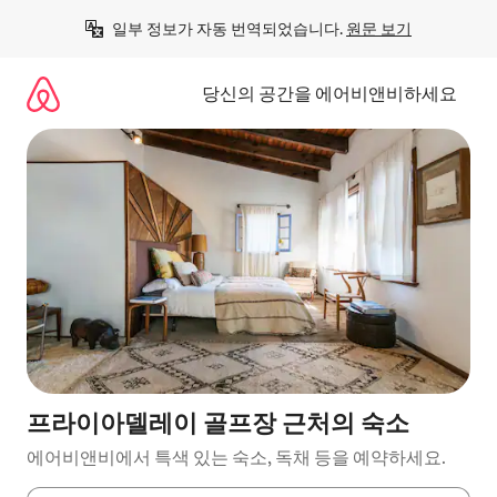
콘
일부 정보가 자동 번역되었습니다. 
원문 보기
텐
츠
로
당신의 공간을 에어비앤비하세요
바
로
가
기
프라이아델레이 골프장 근처의 숙소
에어비앤비에서 특색 있는 숙소, 독채 등을 예약하세요.