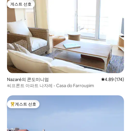
게스트 선호
게스트 선호
Nazaré의 콘도미니엄
평점 4.89점(5점
4.89 (174)
씨프론트 아파트 나자레 - Casa do Farroupim
게스트 선호
상위 게스트 선호