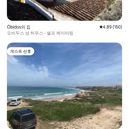
Óbidos의 집
평점 4.89점(5점
4.89 (150)
오비두스 성 하우스 - 셀프 케이터링
게스트 선호
게스트 선호