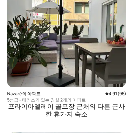
Nazaré의 아파트
평점 4.91점(5
4.91 (95)
5성급 - 테라스가 있는 침실 2개의 아파트
프라이아델레이 골프장 근처의 다른 근사
한 휴가지 숙소