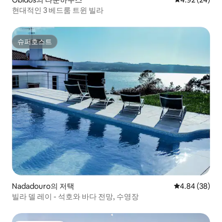
현대적인 3 베드룸 트윈 빌라
슈퍼호스트
슈퍼호스트
Nadadouro의 저택
평점 4.84점(5
4.84 (38)
빌라 델 레이 - 석호와 바다 전망, 수영장