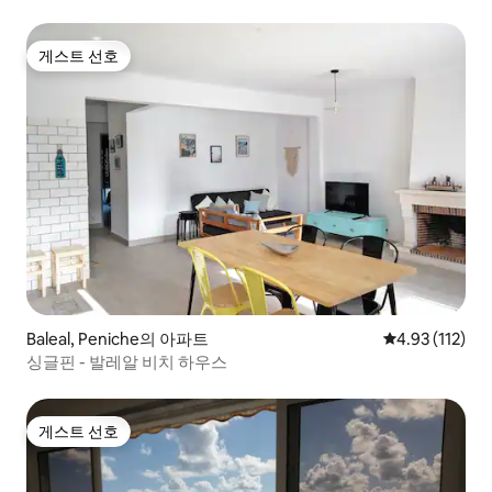
게스트 선호
게스트 선호
Baleal, Peniche의 아파트
평점 4.93점(5
4.93 (112)
싱글핀 - 발레알 비치 하우스
게스트 선호
게스트 선호