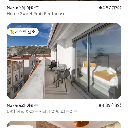
Nazaré의 아파트
평점 4.97점(5점
4.97 (134)
Home Sweet Praia Penthouse
게스트 선호
상위 게스트 선호
Nazaré의 아파트
평점 4.89점(5점
4.89 (189)
바다 전망 아파트 - 써니 리빙 리트리트