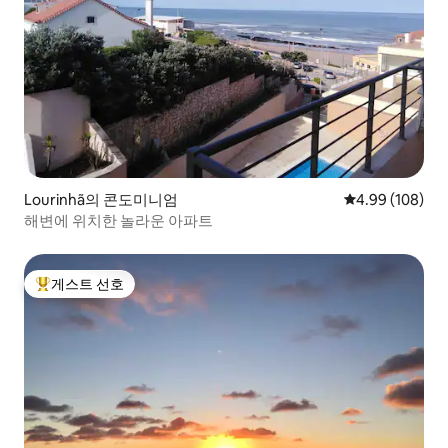
Lourinhã의 콘도미니엄
평점 4.99점(5점
4.99 (108)
해변에 위치한 놀라운 아파트
게스트 선호
상위 게스트 선호