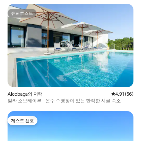
슈퍼호스트
슈퍼호스트
Alcobaça의 저택
평점 4.91점(5
4.91 (56)
빌라 소브레이루 - 온수 수영장이 있는 한적한 시골 숙소
게스트 선호
게스트 선호