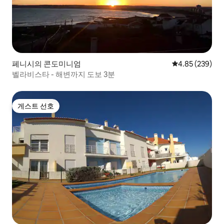
페니시의 콘도미니엄
평점 4.85점(5점
4.85 (239)
벨라비스타 - 해변까지 도보 3분
게스트 선호
게스트 선호