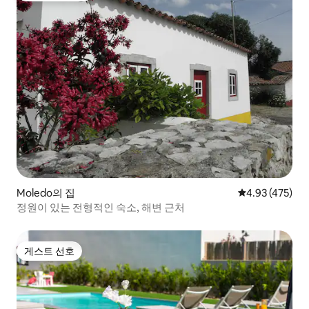
Moledo의 집
평점 4.93점(5점
4.93 (475)
정원이 있는 전형적인 숙소, 해변 근처
게스트 선호
게스트 선호