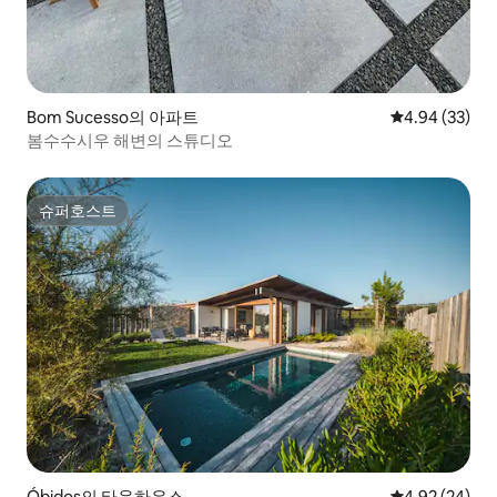
Bom Sucesso의 아파트
평점 4.94점(5
4.94 (33)
봄수수시우 해변의 스튜디오
슈퍼호스트
슈퍼호스트
Óbidos의 타운하우스
평점 4.92점(5
4.92 (24)