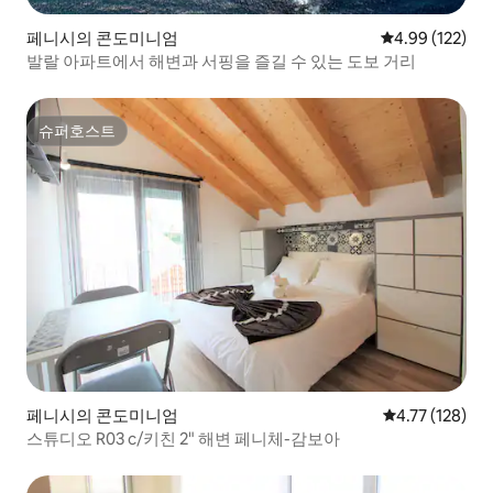
페니시의 콘도미니엄
평점 4.99점(5점
4.99 (122)
발랄 아파트에서 해변과 서핑을 즐길 수 있는 도보 거리
슈퍼호스트
슈퍼호스트
페니시의 콘도미니엄
평점 4.77점(5
4.77 (128)
스튜디오 R03 c/키친 2" 해변 페니체-감보아