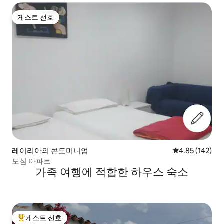
게스트 선호
게스트 선호
레이리아의 콘도미니엄
평점 4.85점(5점
4.85 (142)
도심 아파트
가족 여행에 적합한 하우스 숙소
게스트 선호
상위 게스트 선호