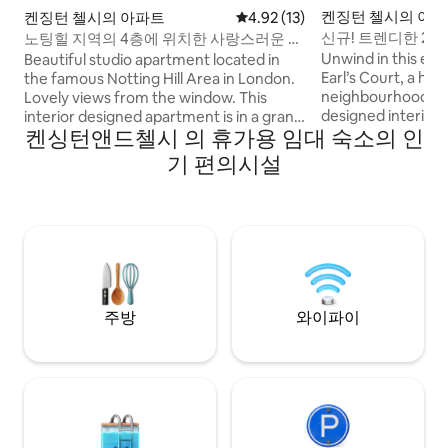
켄징턴 첼시의 아
켄징턴 첼시의 아파트
평점 4.92점(5점 만점), 후기 13
4.92 (13)
신규! 트렌디한 2베
노팅힐 지역의 4층에 위치한 사랑스러운 스
지하철역까지 5분
튜디오
Unwind in this ele
Beautiful studio apartment located in
Earl’s Court, a his
the famous Notting Hill Area in London.
neighbourhood. Wit
Lovely views from the window. This
designed interior
interior designed apartment is in a grand
켄싱턴앤드첼시 의 휴가용 임대 숙소의 인
zoning, it’s perfect
Victorian townhouse, on a quiet tree
or business travell
lined street. One set of towels per
기 편의시설
Station (Piccadilly &
person and linen are provided. Feel free
minute walk, conn
to send me a message even if your
London in 15-20 mi
dates are not available on the calendar. I
Fulham Road or en
will do my best to help you! Looking
train links for effo
forward to hosting you!rable visit when
London stay await
you stay in this unique place.
주방
와이파이