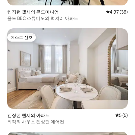
켄징턴 첼시의 콘도미니엄
평점 4.97점(5
4.97 (36)
올드 BBC 스튜디오의 럭셔리 아파트
게스트 선호
게스트 선호
켄징턴 첼시의 아파트
평점 5점(
5 (5)
최적의 사우스 켄싱턴 에어컨