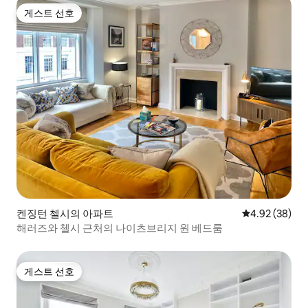
게스트 선호
게스트 선호
켄징턴 첼시의 아파트
평점 4.92점(5
4.92 (38)
해러즈와 첼시 근처의 나이츠브리지 원 베드룸
게스트 선호
게스트 선호