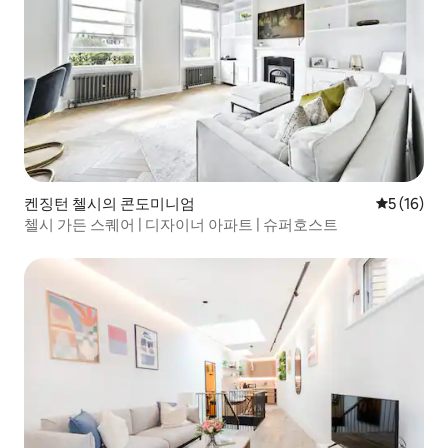
켄징턴 첼시의 콘도미니엄
평점 5점(5
5 (16)
첼시 가든 스퀘어 | 디자이너 아파트 | 슈퍼호스트