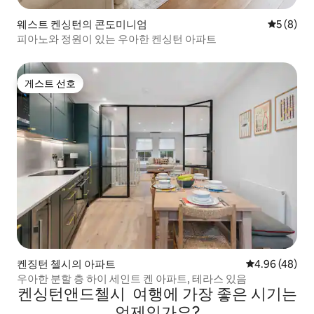
웨스트 켄싱턴의 콘도미니엄
평점 5점(
5 (8)
피아노와 정원이 있는 우아한 켄싱턴 아파트
게스트 선호
게스트 선호
켄징턴 첼시의 아파트
평점 4.96점(5
4.96 (48)
우아한 분할 층 하이 세인트 켄 아파트, 테라스 있음
켄싱턴앤드첼시 여행에 가장 좋은 시기는
언제인가요?