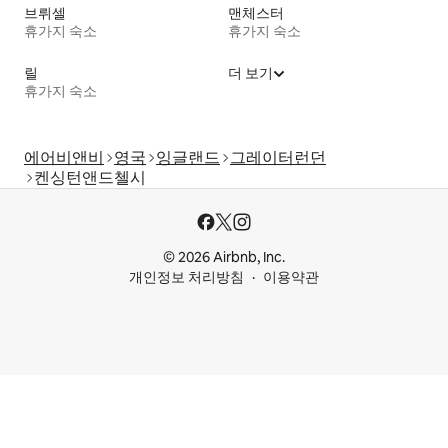
브뤼셀
맨체스터
휴가지 숙소
휴가지 숙소
릴
더 보기
휴가지 숙소
에어비앤비
영국
잉글랜드
그레이터런던
켄싱턴앤드첼시
© 2026 Airbnb, Inc.
개인정보 처리방침
이용약관