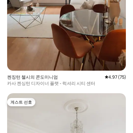
켄징턴 첼시의 콘도미니엄
평점 4.97점(5
4.97 (75)
카사 켄싱턴 디자이너 플랫 - 럭셔리 시티 센터
게스트 선호
게스트 선호