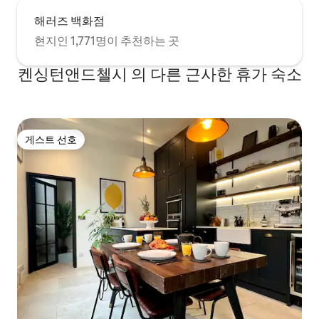
해러즈 백화점
현지인 1,771명이 추천하는 곳
켄싱턴앤드첼시 의 다른 근사한 휴가 숙소
게스트 선호
게스트 선호