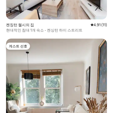
켄징턴 첼시의 집
평점 4.91점(
4.91 (11)
현대적인 침대 1개 숙소 - 켄싱턴 하이 스트리트
게스트 선호
게스트 선호