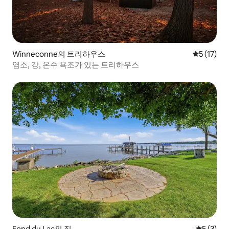
Winneconne의 트리하우스
평점 5점(5
5 (17)
염소, 강, 온수 욕조가 있는 트리하우스
Fond du Lac의 집
평점 5점(
5 (3)