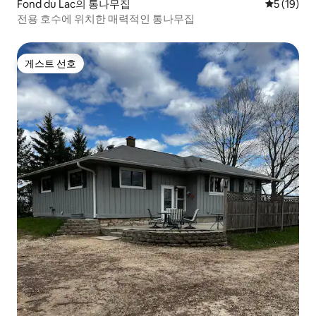
Fond du Lac의 통나무집
평점 5점(5
5 (19)
전용 호수에 위치한 매력적인 통나무집
게스트 선호
게스트 선호