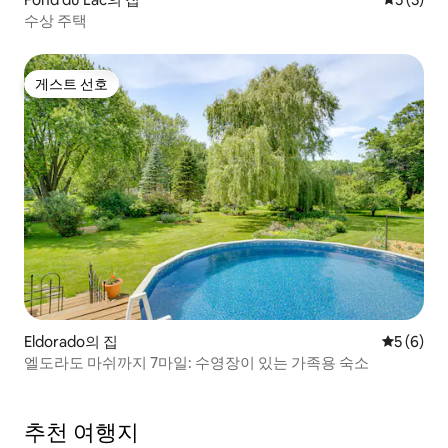
수상 주택
게스트 선호
게스트 선호
Eldorado의 집
평점 5점(
5 (6)
엘도라도 마쉬까지 7마일: 수영장이 있는 가족용 숙소
추천 여행지