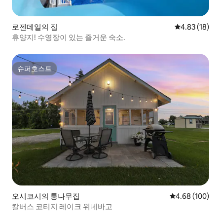
로젠데일의 집
평점 4.83점(5
4.83 (18)
휴양지! 수영장이 있는 즐거운 숙소.
슈퍼호스트
슈퍼호스트
오시코시의 통나무집
평점 4.68점(5점
4.68 (100)
칼버스 코티지 레이크 위네바고