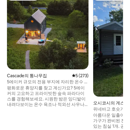
Cascade의 통나무집
평점 5점(5점 만점), 후기 273
5 (273)
5에이커 규모의 전용 부지에 자리한 온수 욕
조와 사우나
평화로운 휴양지를 찾고 계신가요? 5에이
커의 고요하고 프라이빗한 숲속 파라다이
스를 경험해보세요. 시원한 밤은 잉디밭이
오시코시의 게스트
내려다보이는 온수 욕조나 적외선 사우나
위네바고 호숫가 
에서 따뜻하게 몸을 녹이기에 안성맞춤입
아름다운 일출이 
니다. 아름다운 케틀 모레인 (Kettle
가구가 완비된 전원
Moraine) 이 제공하는 등산로와 호수를 둘
있는 침실 1개. 공
러보세요. 귀뚜라미가 노래하는 캠프파이