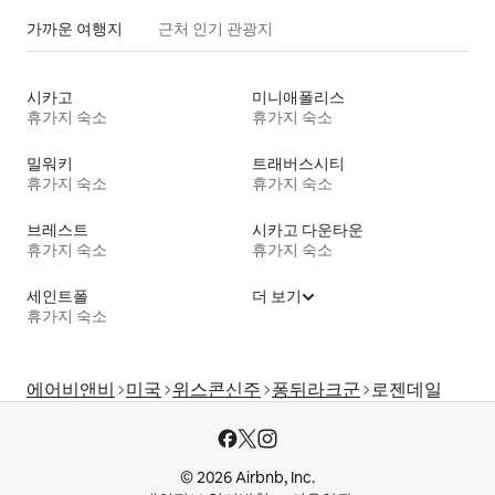
가까운 여행지
근처 인기 관광지
시카고
미니애폴리스
휴가지 숙소
휴가지 숙소
밀워키
트래버스시티
휴가지 숙소
휴가지 숙소
브레스트
시카고 다운타운
휴가지 숙소
휴가지 숙소
세인트폴
더 보기
휴가지 숙소
에어비앤비
미국
위스콘신주
퐁뒤라크군
로젠데일
© 2026 Airbnb, Inc.