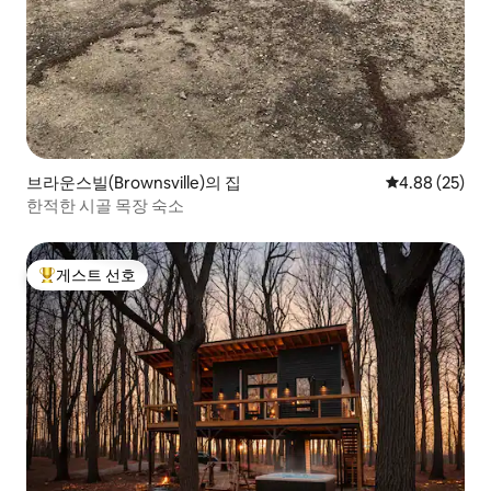
브라운스빌(Brownsville)의 집
평점 4.88점(5
4.88 (25)
한적한 시골 목장 숙소
게스트 선호
상위 게스트 선호