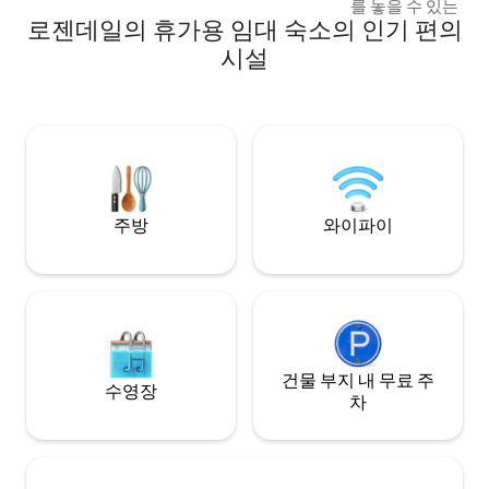
를 놓을 수 있는 공
어로 맛있는 식사를 즐기고 나중에는 완벽
로젠데일의 휴가용 임대 숙소의 인기 편의
즈 에어 매트리스 1
한 스모어를 만들어보세요. 1분 거리에 있는
실 1개, 식사 공간
SoLu 와이너리에서 휴식을 취해보세요. 로
시설
할 음식을 가져오세
드 아메리카, 케틀 모레인 주립 숲, 던디 근
보트를 가져오세요.
처에 있습니다. 여러분의 휴가가 기다리고
에서 낚시를 즐기며
있습니다!
니다. 겨울철에는 
근처에 산책로가 있
얼음이 안전할 때 얼
니다.
주방
와이파이
건물 부지 내 무료 주
수영장
차