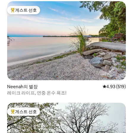
게스트 선호
상위 게스트 선호
Neenah의 별장
평점 4.93점(5점
4.93 (519)
레이크 라이프, 연중 온수 욕조!
게스트 선호
상위 게스트 선호