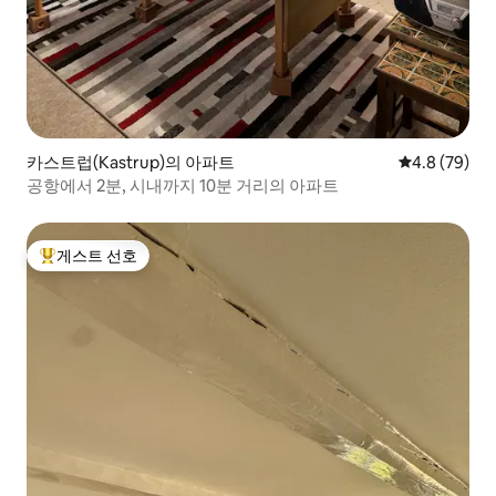
카스트럽(Kastrup)의 아파트
평점 4.8점(5
4.8 (79)
공항에서 2분, 시내까지 10분 거리의 아파트
게스트 선호
상위 게스트 선호