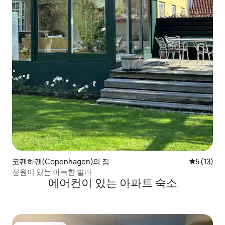
코펜하겐(Copenhagen)의 집
평점 5점(5
5 (13)
정원이 있는 아늑한 빌라
에어컨이 있는 아파트 숙소