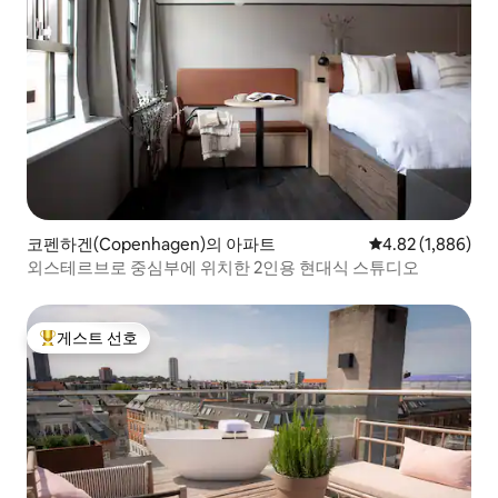
코펜하겐(Copenhagen)의 아파트
평점 4.82점(5점 
4.82 (1,886)
외스테르브로 중심부에 위치한 2인용 현대식 스튜디오
게스트 선호
상위 게스트 선호