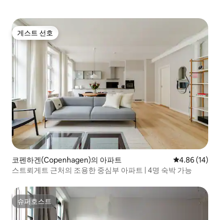
게스트 선호
게스트 선호
코펜하겐(Copenhagen)의 아파트
평점 4.86점(5
4.86 (14)
스트뢰게트 근처의 조용한 중심부 아파트 | 4명 숙박 가능
슈퍼호스트
슈퍼호스트