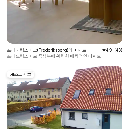
프레데릭스버그(Frederiksberg)의 아파트
평점 4.91점(
4.91 (43)
프레드릭스베르 중심부에 위치한 매력적인 아파트
게스트 선호
게스트 선호