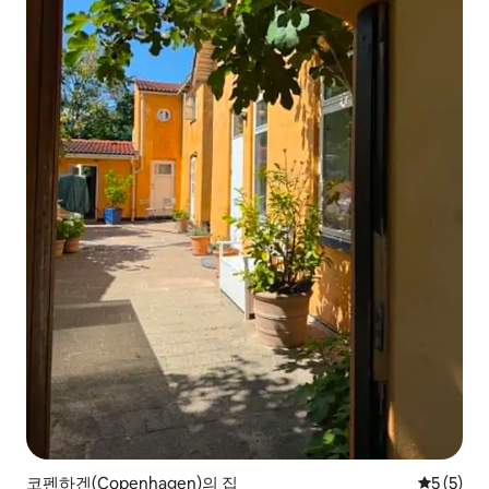
코펜하겐(Copenhagen)의 집
평점 5점(
5 (5)