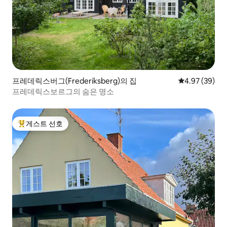
프레데릭스버그(Frederiksberg)의 집
평점 4.97점(5
4.97 (39)
프레데릭스보르그의 숨은 명소
게스트 선호
상위 게스트 선호