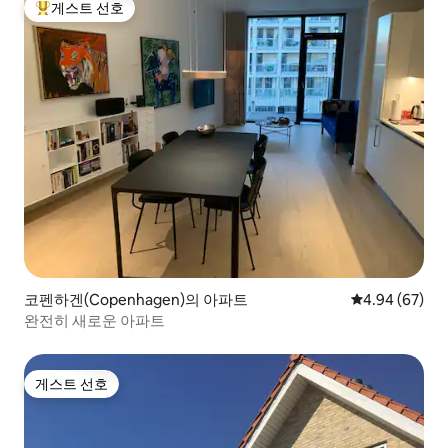
게스트 선호
상위 게스트 선호
코펜하겐(Copenhagen)의 아파트
평점 4.94점(5
4.94 (67)
완전히 새로운 아파트
게스트 선호
게스트 선호