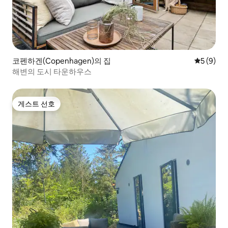
코펜하겐(Copenhagen)의 집
평점 5점(
5 (9)
해변의 도시 타운하우스
게스트 선호
게스트 선호