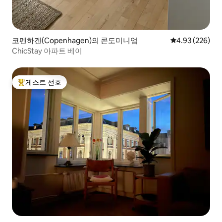
코펜하겐(Copenhagen)의 콘도미니엄
평점 4.93점(5점
4.93 (226)
ChicStay 아파트 베이
게스트 선호
상위 게스트 선호