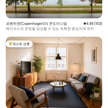
코펜하겐(Copenhagen)의 콘도미니엄
평점 4.85점(5점
4.85 (103)
레이크스의 전망을 감상할 수 있는 독특한 중심지에 위치
게스트 선호
상위 게스트 선호