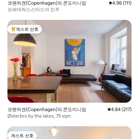
코펜하겐(Copenhagen)의 콘도미니엄
평점 4.96점(5
4.96 (111)
프레데릭스스타드의 진주
게스트 선호
상위 게스트 선호
코펜하겐(Copenhagen)의 콘도미니엄
평점 4.84점(5점
4.84 (217)
Østerbro by the lakes, 75 sqm
게스트 선호
게스트 선호