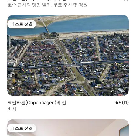
호수 근처의 멋진 빌라, 무료 주차 및 정원
게스트 선호
게스트 선호
코펜하겐(Copenhagen)의 집
평점 5점(5
5 (11)
비치
게스트 선호
게스트 선호