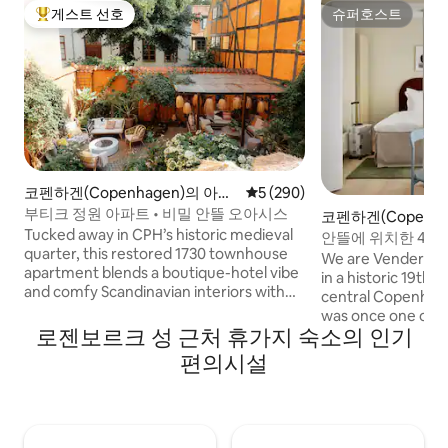
게스트 선호
슈퍼호스트
상위 게스트 선호
슈퍼호스트
코펜하겐(Copenhagen)의 아파
평점 5점(5점 만점), 후기 290
5 (290)
트
부티크 정원 아파트 • 비밀 안뜰 오아시스
코펜하겐(Copenha
Tucked away in CPH’s historic medieval
파트
안뜰에 위치한 4인용
quarter, this restored 1730 townhouse
We are Venders, a
apartment blends a boutique-hotel vibe
in a historic 19th-
and comfy Scandinavian interiors with
central Copenhage
the charm of old Copenhagen. Guests
was once one of t
love the rare courtyard oasis, a peaceful
로젠보르크 성 근처 휴가지 숙소의 인기
old city. The prop
retreat hidden behind the bustling
restored, keeping 
편의시설
streets. Just steps from Tivoli, City Hall
while introducing 
and Strøget, yet remarkably quiet, it
aesthetic. With sel
offers the best of both worlds: vibrant
equipped apartme
city life and a secret garden sanctuary.
ease of having a p
The epitome of hygge, with curated