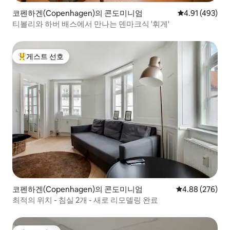
코펜하겐(Copenhagen)의 콘도미니엄
평점 4.91점(5
4.91 (493)
티볼리와 하버 배스에서 만나는 덴마크식 '휘게'
게스트 선호
상위 게스트 선호
코펜하겐(Copenhagen)의 콘도미니엄
평점 4.88점(5점
4.88 (276)
최적의 위치 - 침실 2개 - 새로 리모델링 완료