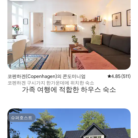
코펜하겐(Copenhagen)의 콘도미니엄
평점 4.85점(5
4.85 (511)
코펜하겐 구시가지 한가운데에 위치한 숙소
가족 여행에 적합한 하우스 숙소
슈퍼호스트
슈퍼호스트