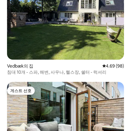
Vedbæk의 집
평점 4.69점(5
4.69 (98)
침대 10개 - 스파, 해변, 사우나, 헬스장, 쉘터 - 럭셔리
게스트 선호
게스트 선호