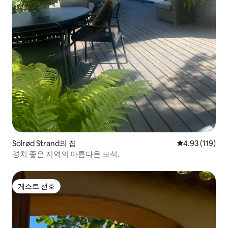
Solrød Strand의 집
평점 4.93점(5
4.93 (119)
경치 좋은 지역의 아름다운 보석.
게스트 선호
게스트 선호