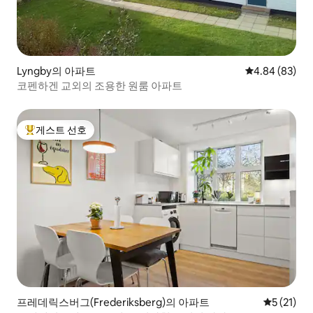
Lyngby의 아파트
평점 4.84점(5
4.84 (83)
코펜하겐 교외의 조용한 원룸 아파트
게스트 선호
상위 게스트 선호
프레데릭스버그(Frederiksberg)의 아파트
평점 5점(5
5 (21)