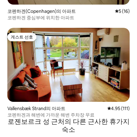
코펜하겐(Copenhagen)의 아파트
평점 5점(5
5 (16)
코펜하겐 중심부에 위치한 아파트
게스트 선호
게스트 선호
Vallensbæk Strand의 아파트
평점 4.95점(5
4.95 (111)
코펜하겐과 해변에 가까운 해변 주차장 무료
로젠보르크 성 근처의 다른 근사한 휴가지
숙소