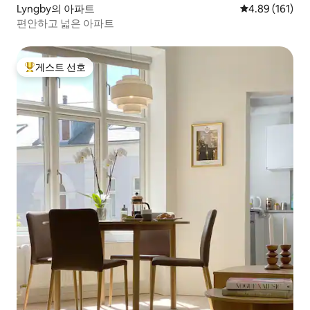
Lyngby의 아파트
평점 4.89점(5
4.89 (161)
편안하고 넓은 아파트
게스트 선호
상위 게스트 선호