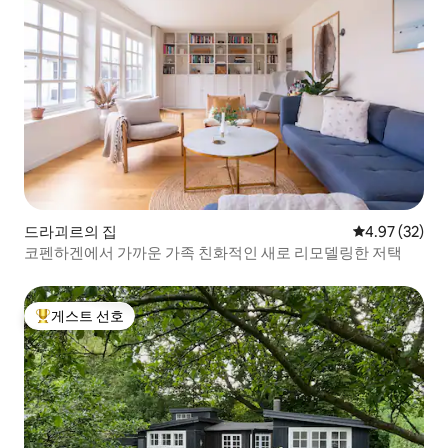
드라괴르의 집
평점 4.97점(5
4.97 (32)
코펜하겐에서 가까운 가족 친화적인 새로 리모델링한 저택
게스트 선호
상위 게스트 선호