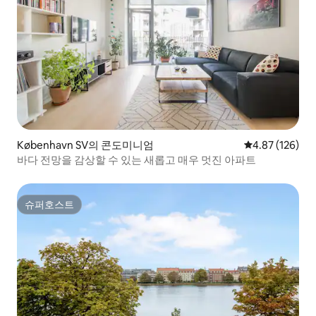
København SV의 콘도미니엄
평점 4.87점(5점
4.87 (126)
바다 전망을 감상할 수 있는 새롭고 매우 멋진 아파트
슈퍼호스트
슈퍼호스트