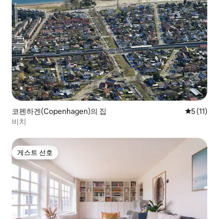
코펜하겐(Copenhagen)의 집
평점 5점(5
5 (11)
비치
게스트 선호
게스트 선호