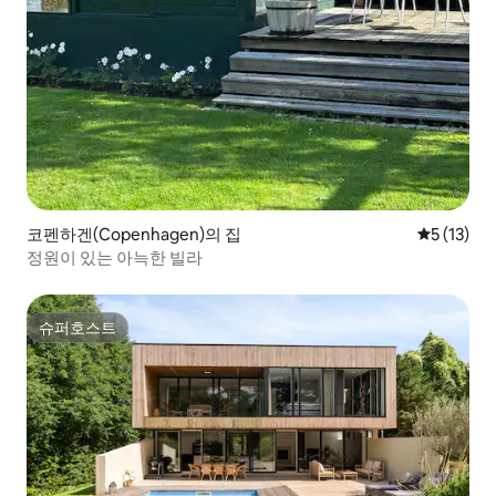
코펜하겐(Copenhagen)의 집
평점 5점(5
5 (13)
정원이 있는 아늑한 빌라
슈퍼호스트
슈퍼호스트