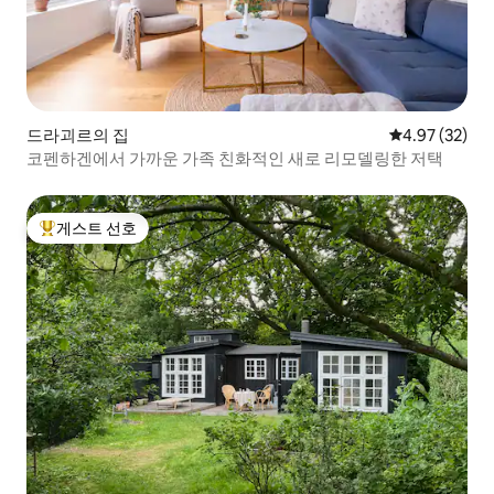
드라괴르의 집
평점 4.97점(5
4.97 (32)
코펜하겐에서 가까운 가족 친화적인 새로 리모델링한 저택
게스트 선호
상위 게스트 선호