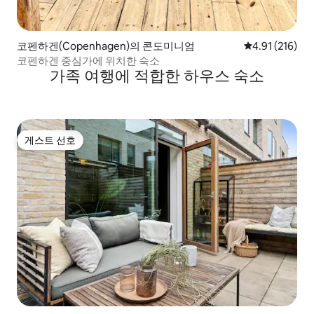
코펜하겐(Copenhagen)의 콘도미니엄
평점 4.91점(5
4.91 (216)
코펜하겐 중심가에 위치한 숙소
가족 여행에 적합한 하우스 숙소
게스트 선호
게스트 선호