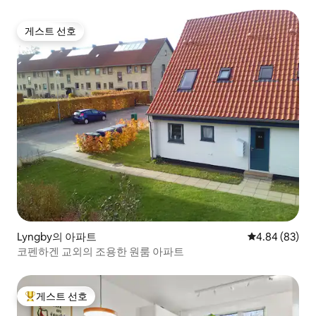
게스트 선호
게스트 선호
Lyngby의 아파트
평점 4.84점(5
4.84 (83)
코펜하겐 교외의 조용한 원룸 아파트
게스트 선호
상위 게스트 선호