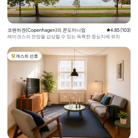
코펜하겐(Copenhagen)의 콘도미니엄
평점 4.85점(5점
4.85 (103)
레이크스의 전망을 감상할 수 있는 독특한 중심지에 위치
게스트 선호
상위 게스트 선호