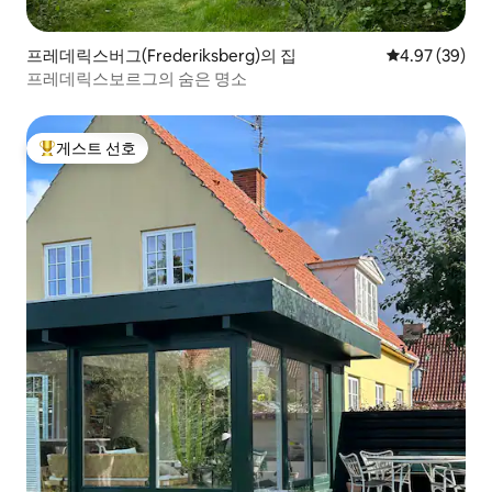
프레데릭스버그(Frederiksberg)의 집
평점 4.97점(5
4.97 (39)
프레데릭스보르그의 숨은 명소
게스트 선호
상위 게스트 선호