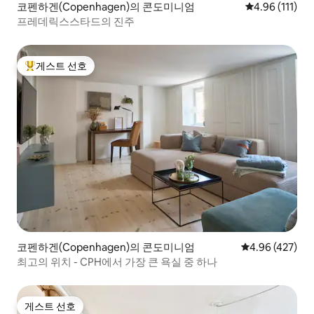
코펜하겐(Copenhagen)의 콘도미니엄
평점 4.96점(5
4.96 (111)
프레데릭스스타드의 진주
게스트 선호
상위 게스트 선호
코펜하겐(Copenhagen)의 콘도미니엄
평점 4.96점(5점
4.96 (427)
최고의 위치 - CPH에서 가장 큰 욕실 중 하나
게스트 선호
게스트 선호