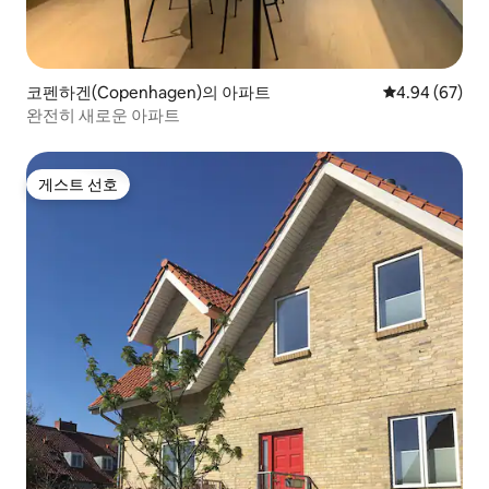
코펜하겐(Copenhagen)의 아파트
평점 4.94점(5
4.94 (67)
완전히 새로운 아파트
게스트 선호
게스트 선호