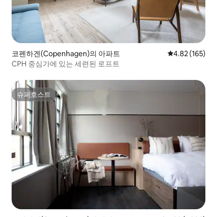
코펜하겐(Copenhagen)의 아파트
평점 4.82점(5점
4.82 (165)
CPH 중심가에 있는 세련된 로프트
슈퍼호스트
슈퍼호스트