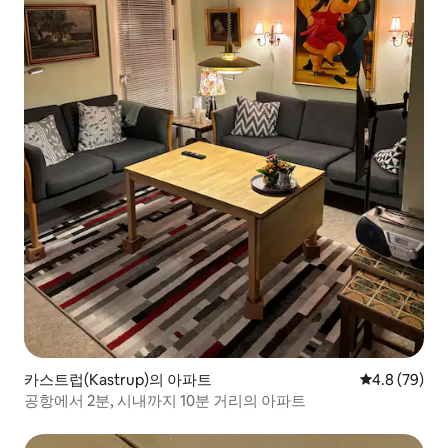
카스트럽(Kastrup)의 아파트
평점 4.8점(5
4.8 (79)
공항에서 2분, 시내까지 10분 거리의 아파트