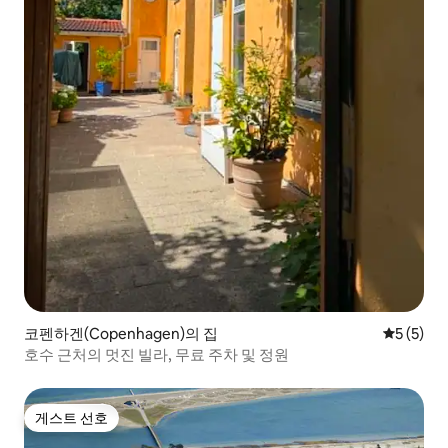
코펜하겐(Copenhagen)의 집
평점 5점(
5 (5)
호수 근처의 멋진 빌라, 무료 주차 및 정원
게스트 선호
게스트 선호