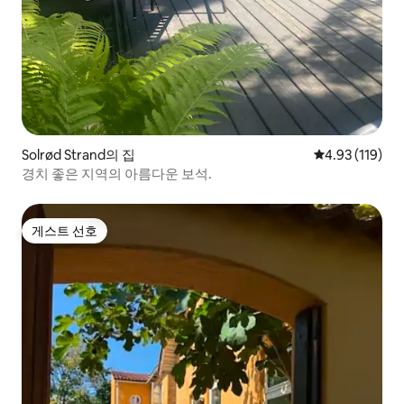
Solrød Strand의 집
평점 4.93점(5
4.93 (119)
경치 좋은 지역의 아름다운 보석.
게스트 선호
게스트 선호