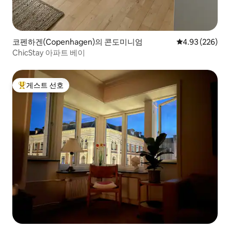
코펜하겐(Copenhagen)의 콘도미니엄
평점 4.93점(5점
4.93 (226)
ChicStay 아파트 베이
게스트 선호
상위 게스트 선호