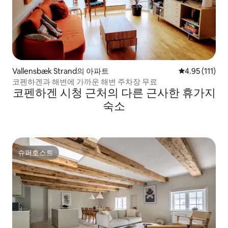
Vallensbæk Strand의 아파트
평점 4.95점(5
4.95 (111)
코펜하겐과 해변에 가까운 해변 주차장 무료
코펜하겐 시청 근처의 다른 근사한 휴가지
숙소
슈퍼호스트
슈퍼호스트