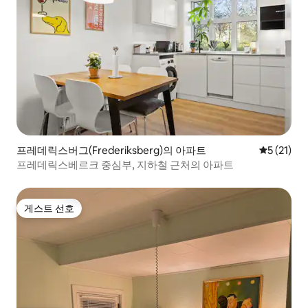
프레데릭스버그(Frederiksberg)의 아파트
평점 5점(5
5 (21)
프레데릭스베르크 중심부, 지하철 근처의 아파트
게스트 선호
게스트 선호