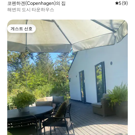
코펜하겐(Copenhagen)의 집
평점 5점(
5 (9)
해변의 도시 타운하우스
게스트 선호
게스트 선호