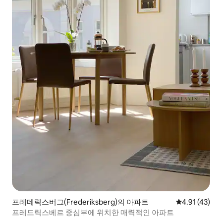
프레데릭스버그(Frederiksberg)의 아파트
평점 4.91점(
4.91 (43)
프레드릭스베르 중심부에 위치한 매력적인 아파트