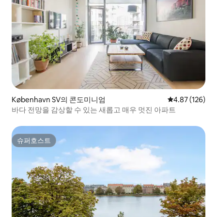
København SV의 콘도미니엄
평점 4.87점(5점
4.87 (126)
바다 전망을 감상할 수 있는 새롭고 매우 멋진 아파트
슈퍼호스트
슈퍼호스트