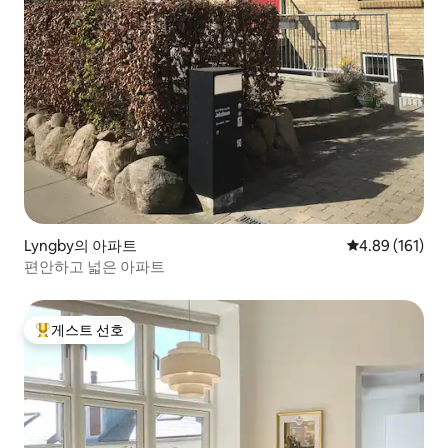
Lyngby의 아파트
평점 4.89점(5
4.89 (161)
편안하고 넓은 아파트
게스트 선호
상위 게스트 선호