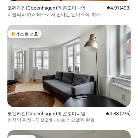
코펜하겐(Copenhagen)의 콘도미니엄
평점 4.91점(5
4.91 (493)
티볼리와 하버 배스에서 만나는 덴마크식 '휘게'
게스트 선호
상위 게스트 선호
코펜하겐(Copenhagen)의 콘도미니엄
평점 4.88점(5점
4.88 (276)
최적의 위치 - 침실 2개 - 새로 리모델링 완료