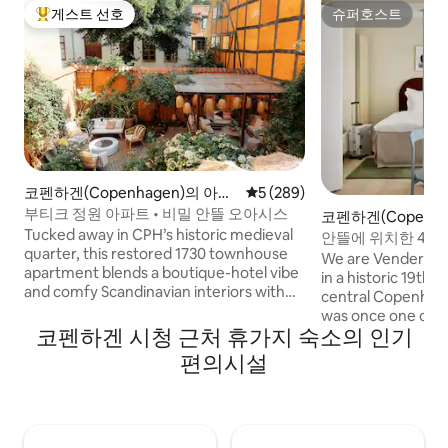
게스트 선호
슈퍼호스트
상위 게스트 선호
슈퍼호스트
코펜하겐(Copenhagen)의 아파
평점 5점(5점 만점), 후기 289
5 (289)
트
부티크 정원 아파트 • 비밀 안뜰 오아시스
코펜하겐(Copenha
Tucked away in CPH’s historic medieval
파트
안뜰에 위치한 4인용
quarter, this restored 1730 townhouse
We are Venders, a
apartment blends a boutique-hotel vibe
in a historic 19th-
and comfy Scandinavian interiors with
central Copenhage
the charm of old Copenhagen. Guests
was once one of t
love the rare courtyard oasis, a peaceful
코펜하겐 시청 근처 휴가지 숙소의 인기
old city. The prop
retreat hidden behind the bustling
restored, keeping 
편의시설
streets. Just steps from Tivoli, City Hall
while introducing 
and Strøget, yet remarkably quiet, it
aesthetic. With sel
offers the best of both worlds: vibrant
equipped apartme
city life and a secret garden sanctuary.
ease of having a p
The epitome of hygge, with curated