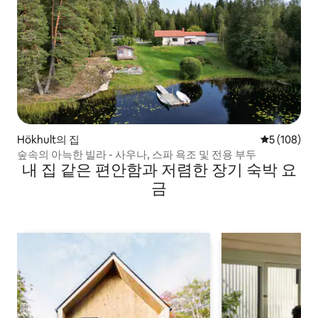
Hökhult의 집
평점 5점(5점
5 (108)
숲속의 아늑한 빌라 - 사우나, 스파 욕조 및 전용 부두
내 집 같은 편안함과 저렴한 장기 숙박 요
금