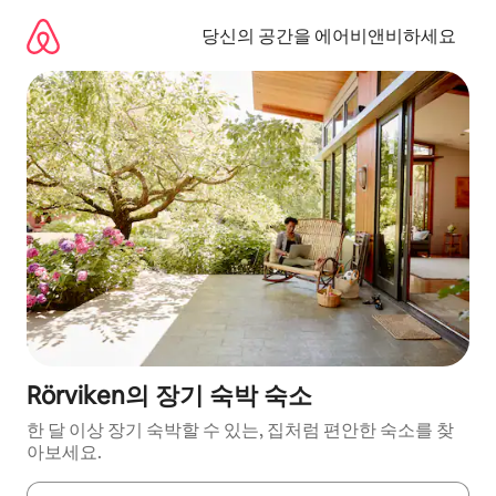
콘
텐
당신의 공간을 에어비앤비하세요
츠
로
바
로
가
기
Rörviken의 장기 숙박 숙소
한 달 이상 장기 숙박할 수 있는, 집처럼 편안한 숙소를 찾
아보세요.