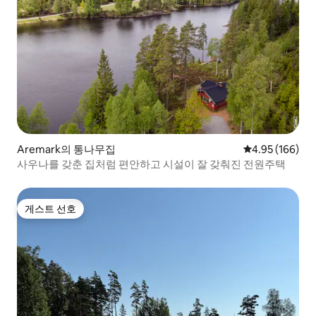
Aremark의 통나무집
평점 4.95점(5점
4.95 (166)
사우나를 갖춘 집처럼 편안하고 시설이 잘 갖춰진 전원주택
게스트 선호
게스트 선호