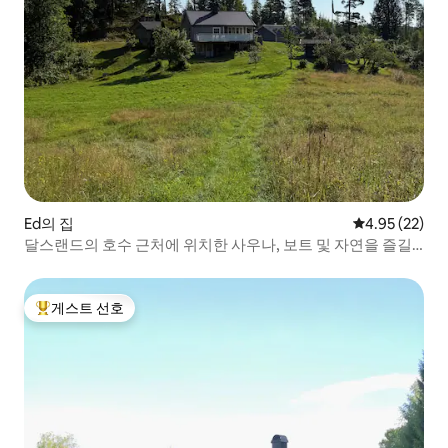
Ed의 집
평점 4.95점(5
4.95 (22)
달스랜드의 호수 근처에 위치한 사우나, 보트 및 자연을 즐길
수 있는 주택
게스트 선호
상위 게스트 선호