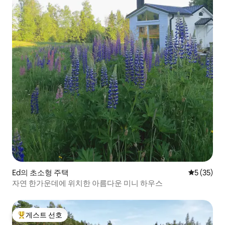
Ed의 초소형 주택
평점 5점(5
5 (35)
자연 한가운데에 위치한 아름다운 미니 하우스
게스트 선호
상위 게스트 선호