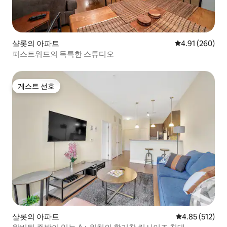
샬롯의 아파트
평점 4.91점(5점
4.91 (260)
퍼스트워드의 독특한 스튜디오
게스트 선호
게스트 선호
샬롯의 아파트
평점 4.85점(5
4.85 (512)