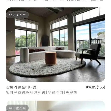
슈퍼호스트
슈퍼호스트
샬롯의 콘도미니엄
평점 4.85점(5점
4.85 (156)
업타운 조명과 세련된 밤 | 무료 주차 | 깨끗함
슈퍼호스트
슈퍼호스트