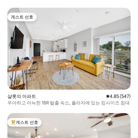
게스트 선호
게스트 선호
샬롯의 아파트
평점 4.85점(5점
4.85 (547)
우아하고 아늑한 1BR 탈출 숙소, 플라자에 있는 킹사이즈 침대
게스트 선호
상위 게스트 선호