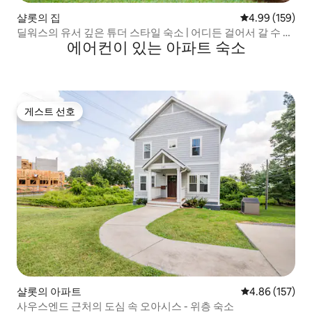
샬롯의 집
평점 4.99점(5점
4.99 (159)
딜워스의 유서 깊은 튜더 스타일 숙소 | 어디든 걸어서 갈 수 있
에어컨이 있는 아파트 숙소
습니다
게스트 선호
게스트 선호
샬롯의 아파트
평점 4.86점(5점
4.86 (157)
사우스엔드 근처의 도심 속 오아시스 - 위층 숙소