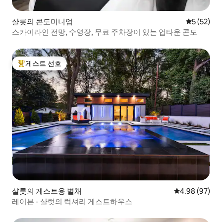
샬롯의 콘도미니엄
평점 5점(5
5 (52)
스카이라인 전망, 수영장, 무료 주차장이 있는 업타운 콘도
게스트 선호
상위 게스트 선호
샬롯의 게스트용 별채
평점 4.98점(5
4.98 (97)
레이븐 - 샬럿의 럭셔리 게스트하우스