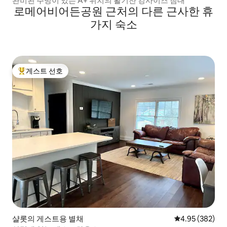
완비된 주방이 있는 A+ 위치의 활기찬 킹사이즈 침대
로메어비어든공원 근처의 다른 근사한 휴
가지 숙소
게스트 선호
상위 게스트 선호
샬롯의 게스트용 별채
평점 4.95점(5점
4.95 (382)