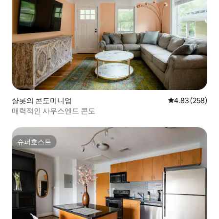
샬롯의 콘도미니엄
평점 4.83점(5점
4.83 (258)
매력적인 사우스엔드 콘도
슈퍼호스트
슈퍼호스트