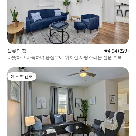
샬롯의 집
평점 4.94점(5점
4.94 (229)
따뜻하고 아늑하며 중심부에 위치한 사랑스러운 전원 주택
게스트 선호
게스트 선호