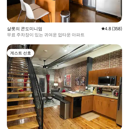
샬롯의 콘도미니엄
평점 4.8점(5점
4.8 (358)
무료 주차장이 있는 귀여운 업타운 아파트
게스트 선호
게스트 선호