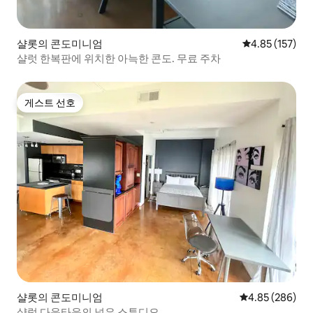
샬롯의 콘도미니엄
평점 4.85점(5
4.85 (157)
샬럿 한복판에 위치한 아늑한 콘도. 무료 주차
게스트 선호
게스트 선호
샬롯의 콘도미니엄
평점 4.85점(5점
4.85 (286)
샬럿 다운타운의 넓은 스튜디오