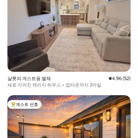
샬롯의 게스트용 별채
평점 4.96점(5
4.96 (52)
새로 지어진 캐리지 하우스 < 업타운까지 2마일
게스트 선호
상위 게스트 선호