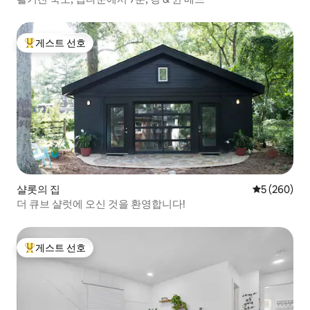
게스트 선호
상위 게스트 선호
샬롯의 집
평점 5점(5점
5 (260)
더 큐브 샬럿에 오신 것을 환영합니다!
게스트 선호
상위 게스트 선호