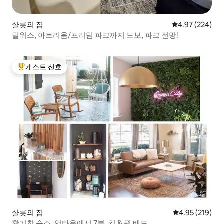
샬롯의 집
평점 4.97점(5점
4.97 (224)
딜워스, 아트리움/프리덤 파크까지 도보, 파크 전망!
게스트 선호
상위 게스트 선호
샬롯의 집
평점 4.95점(5점
4.95 (219)
활기찬 숙소, 업타운에서 7분, 킹 & 퀸 베드