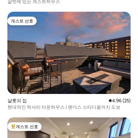
샬럿에 있는 게스트하우스
게스트 선호
게스트 선호
샬롯의 집
평점 4.96점(5
4.96 (25)
현대적인 럭셔리 타운하우스 | 팬더스 스타디움까지 도보
게스트 선호
상위 게스트 선호