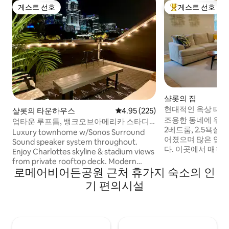
게스트 선호
게스트 선호
게스트 선호
상위 게스트 선호
샬롯의 집
현대적인 옥상 테라
샬롯의 타운하우스
평점 4.95점(5점 만점), 후기 225
4.95 (225)
도보 5분
조용한 동네에 위치
업타운 루프톱, 뱅크오브아메리카 스타디
2베드룸, 2.5욕실 숙소입니다
움까지 도보 거리!
Luxury townhome w/Sonos Surround
어졌으며 많은 업
Sound speaker system throughout.
다. 이곳에서 매우
Enjoy Charlottes skyline & stadium views
다. 숙소는 경기장에서 두 블록 거리에 있으
from private rooftop deck. Modern
며 무료 주차장 2
로메어비어든공원 근처 휴가지 숙소의 인
decor provides space & comfort you
다른 방향으로는 아
need to sit back & relax after a fun filled
기 편의시설
책로까지 100피트 
day in Charlotte. Centrally located. 8-10
각 침실에는 퀸사이
min to Optimist Hall, NODA, & Plaza
며, 2층에는 퀸사
Midwood. 3 BR, 4.5 bath, Peloton in
는 풀아웃 소파가 있습니다. 
Master. Garage-EV Charger & Torque
절별 전망을 감상할