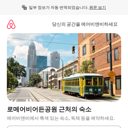
콘
일부 정보가 자동 번역되었습니다. 
원문 보기
텐
츠
로
당신의 공간을 에어비앤비하세요
바
로
가
기
로메어비어든공원 근처의 숙소
에어비앤비에서 특색 있는 숙소, 독채 등을 예약하세요.