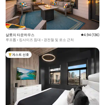
샬롯의 타운하우스
평점 4.94점(5점
4.94 (136)
루프톱 • 킹사이즈 침대 • 경전철 및 로소 근처
게스트 선호
상위 게스트 선호