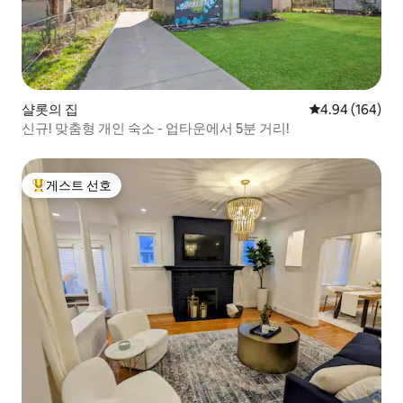
샬롯의 집
평점 4.94점(5점
4.94 (164)
신규! 맞춤형 개인 숙소 - 업타운에서 5분 거리!
게스트 선호
상위 게스트 선호