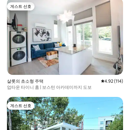
게스트 선호
게스트 선호
샬롯의 초소형 주택
평점 4.92점(5
4.92 (114)
업타운 타이니 홈 | 보스턴 아카데미까지 도보
게스트 선호
게스트 선호