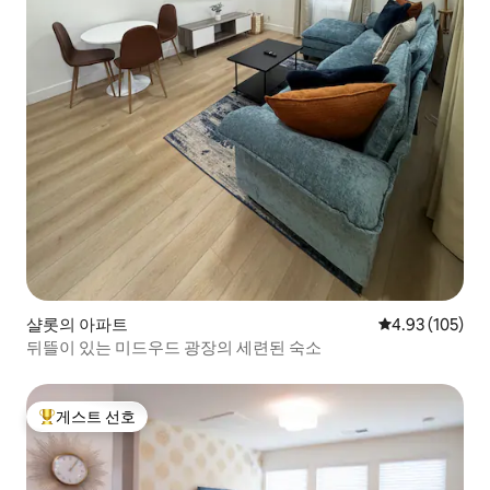
샬롯의 아파트
평점 4.93점(5점
4.93 (105)
뒤뜰이 있는 미드우드 광장의 세련된 숙소
게스트 선호
상위 게스트 선호