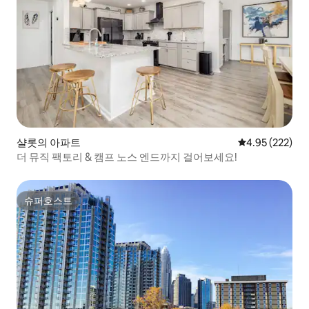
샬롯의 아파트
평점 4.95점(5점
4.95 (222)
더 뮤직 팩토리 & 캠프 노스 엔드까지 걸어보세요!
슈퍼호스트
슈퍼호스트