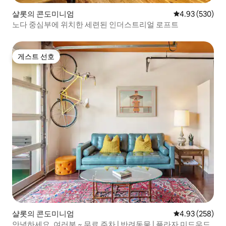
샬롯의 콘도미니엄
평점 4.93점(5점
4.93 (530)
노다 중심부에 위치한 세련된 인더스트리얼 로프트
게스트 선호
게스트 선호
샬롯의 콘도미니엄
평점 4.93점(5점
4.93 (258)
안녕하세요, 여러분 ~ 무료 주차 | 반려동물 | 플라자 미드우드