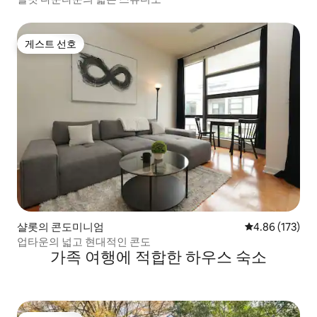
게스트 선호
게스트 선호
샬롯의 콘도미니엄
평점 4.86점(5점
4.86 (173)
업타운의 넓고 현대적인 콘도
가족 여행에 적합한 하우스 숙소