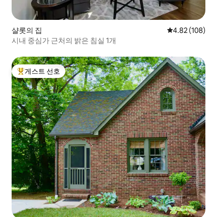
샬롯의 집
평점 4.82점(5점
4.82 (108)
시내 중심가 근처의 밝은 침실 1개
게스트 선호
상위 게스트 선호