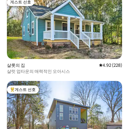
게스트 선호
게스트 선호
샬롯의 집
평점 4.92점(5점
4.92 (228)
샬럿 업타운의 매력적인 오아시스
게스트 선호
상위 게스트 선호