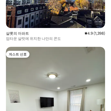
샬롯의 아파트
평점 4.9점(5점 
4.9 (1,398)
업타운 샬럿에 위치한 나만의 콘도
게스트 선호
게스트 선호