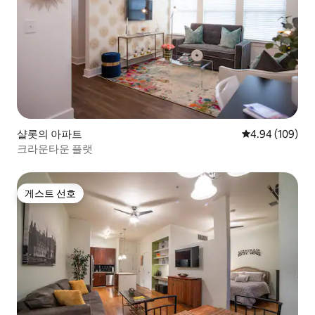
샬롯의 아파트
평점 4.94점(5점
4.94 (109)
크라운타운 플랫
게스트 선호
게스트 선호