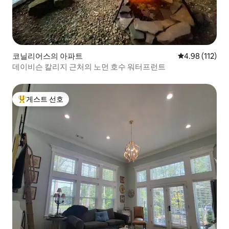
코닐리어스의 아파트
평점 4.98점(5
4.98 (112)
데이비슨 칼리지 근처의 노먼 호수 워터프런트
게스트 선호
상위 게스트 선호