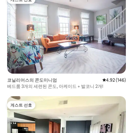
게스트 선호
코닐리어스의 콘도미니엄
평점 4.92점(5점
4.92 (146)
베드룸 3개의 세련된 콘도, 아케이드 + 발코니 2개!
게스트 선호
게스트 선호