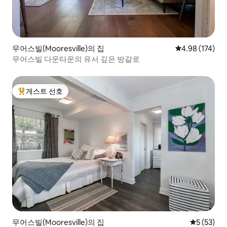
무어스빌(Mooresville)의 집
평점 4.98점(5점
4.98 (174)
무어스빌 다운타운의 유서 깊은 방갈로
게스트 선호
상위 게스트 선호
무어스빌(Mooresville)의 집
평점 5점(5
5 (53)