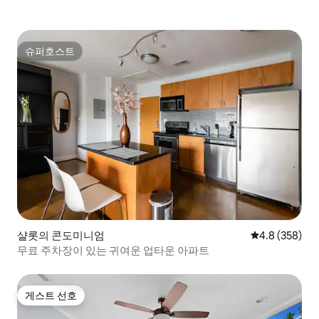
슈퍼호스트
슈퍼호스트
샬롯의 콘도미니엄
평점 4.8점(5점
4.8 (358)
무료 주차장이 있는 귀여운 업타운 아파트
게스트 선호
게스트 선호