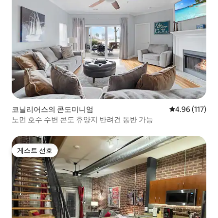
코닐리어스의 콘도미니엄
평점 4.96점(5
4.96 (117)
노먼 호수 수변 콘도 휴양지 반려견 동반 가능
게스트 선호
게스트 선호