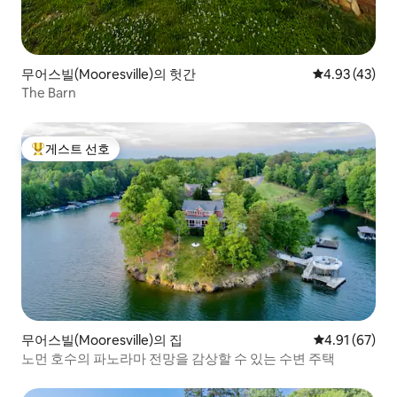
무어스빌(Mooresville)의 헛간
평점 4.93점(5
4.93 (43)
The Barn
게스트 선호
상위 게스트 선호
무어스빌(Mooresville)의 집
평점 4.91점(5
4.91 (67)
노먼 호수의 파노라마 전망을 감상할 수 있는 수변 주택