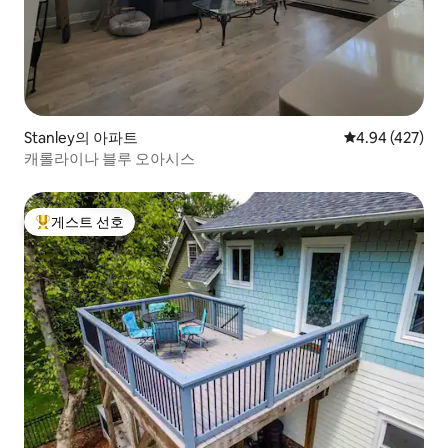
Stanley의 아파트
평점 4.94점(5점
4.94 (427)
캐롤라이나 블루 오아시스
게스트 선호
상위 게스트 선호