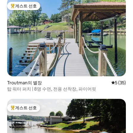
게스트 선호
상위 게스트 선호
Troutman의 별장
평점 5점(5
5 (35)
탑 워터 퍼치 | 8명 수면, 전용 선착장, 파이어핏
게스트 선호
상위 게스트 선호