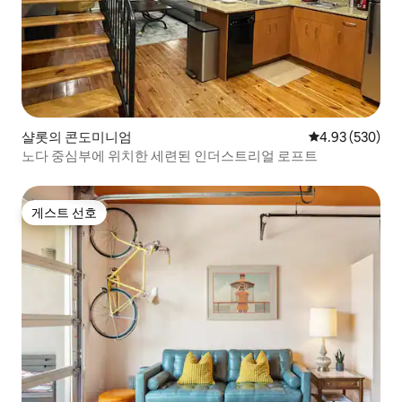
샬롯의 콘도미니엄
평점 4.93점(5점
4.93 (530)
노다 중심부에 위치한 세련된 인더스트리얼 로프트
게스트 선호
게스트 선호