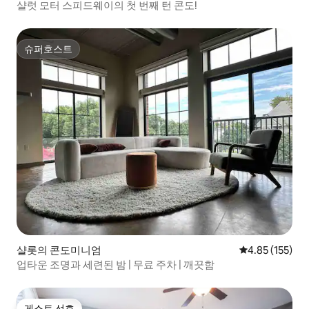
샬럿 모터 스피드웨이의 첫 번째 턴 콘도!
슈퍼호스트
슈퍼호스트
샬롯의 콘도미니엄
평점 4.85점(5
4.85 (155)
업타운 조명과 세련된 밤 | 무료 주차 | 깨끗함
게스트 선호