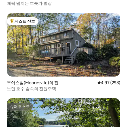
매력 넘치는 호숫가 별장
게스트 선호
상위 게스트 선호
무어스빌(Mooresville)의 집
평점 4.97점(5점
4.97 (293)
노먼 호수 숲속의 전원주택
슈퍼호스트
슈퍼호스트