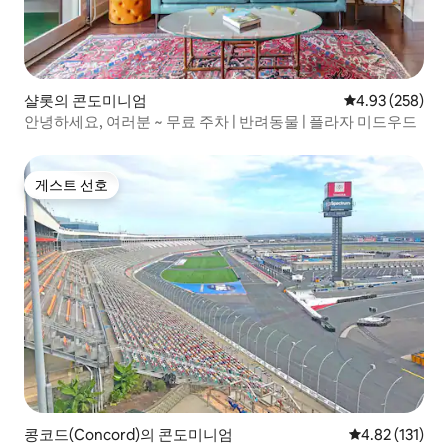
샬롯의 콘도미니엄
평점 4.93점(5점
4.93 (258)
안녕하세요, 여러분 ~ 무료 주차 | 반려동물 | 플라자 미드우드
게스트 선호
게스트 선호
콩코드(Concord)의 콘도미니엄
평점 4.82점(5
4.82 (131)