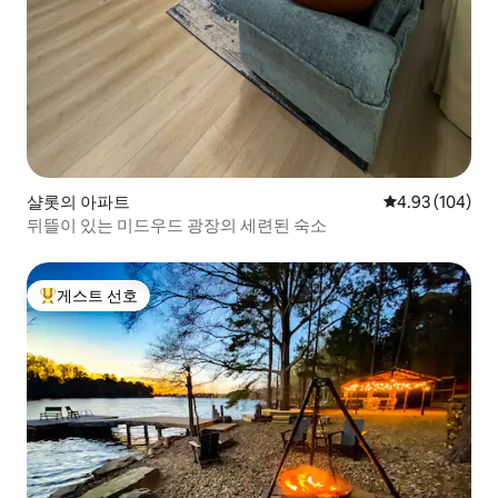
샬롯의 아파트
평점 4.93점(5점
4.93 (104)
뒤뜰이 있는 미드우드 광장의 세련된 숙소
게스트 선호
상위 게스트 선호