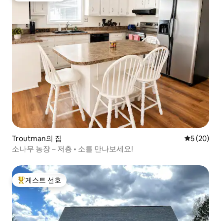
Troutman의 집
평점 5점(5
5 (20)
소나무 농장 – 저층 • 소를 만나보세요!
게스트 선호
상위 게스트 선호