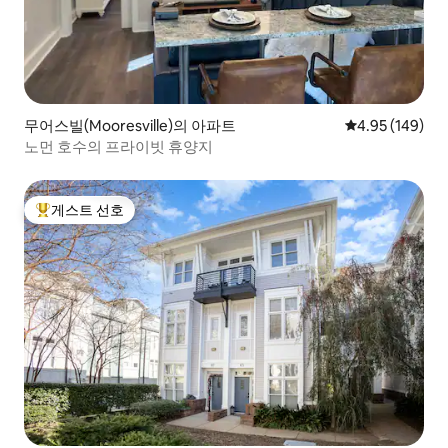
무어스빌(Mooresville)의 아파트
평점 4.95점(5점
4.95 (149)
노먼 호수의 프라이빗 휴양지
게스트 선호
상위 게스트 선호