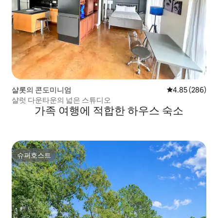
샬롯의 콘도미니엄
평점 4.85점(5점
4.85 (286)
샬럿 다운타운의 넓은 스튜디오
가족 여행에 적합한 하우스 숙소
슈퍼호스트
슈퍼호스트