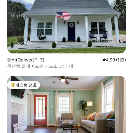
덴버(Denver)의 집
평점 4.99점(5점
4.99 (139)
완전히 업데이트된 키드빌 코티지!
게스트 선호
상위 게스트 선호