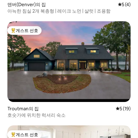
덴버(Denver)의 집
평점 5점(
5 (4)
아늑한 침실 2개 복층형 | 레이크 노먼 | 샬럿 | 조용함
게스트 선호
상위 게스트 선호
Troutman의 집
평점 5점(5
5 (19)
호숫가에 위치한 럭셔리 숙소
게스트 선호
상위 게스트 선호