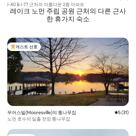
I-40 & I-77 근처의 아름다운 2층 아파트
레이크 노먼 주립 공원 근처의 다른 근사
한 휴가지 숙소
게스트 선호
상위 게스트 선호
무어스빌(Mooresville)의 통나무집
평점 5점(5
5 (31)
노먼 호수의 일출 전망 통나무집