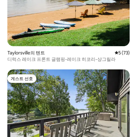
Taylorsville의 텐트
평점 5점(5
5 (73)
디럭스 레이크 프론트 글램핑-레이크 히코리-샹그릴라
게스트 선호
게스트 선호