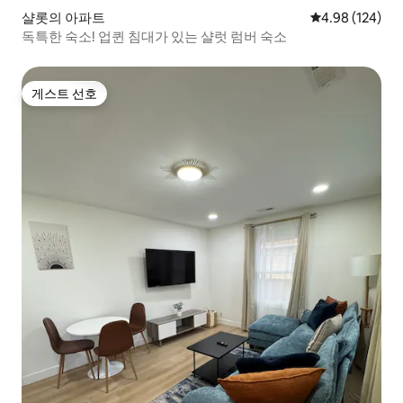
샬롯의 아파트
평점 4.98점(5점
4.98 (124)
독특한 숙소! 업퀸 침대가 있는 샬럿 럼버 숙소
게스트 선호
게스트 선호