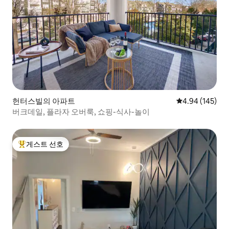
헌터스빌의 아파트
평점 4.94점(5점
4.94 (145)
버크데일, 플라자 오버룩, 쇼핑-식사-놀이
게스트 선호
상위 게스트 선호