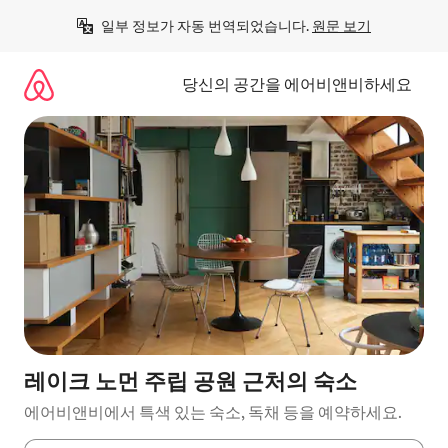
콘
일부 정보가 자동 번역되었습니다. 
원문 보기
텐
츠
로
당신의 공간을 에어비앤비하세요
바
로
가
기
레이크 노먼 주립 공원 근처의 숙소
에어비앤비에서 특색 있는 숙소, 독채 등을 예약하세요.