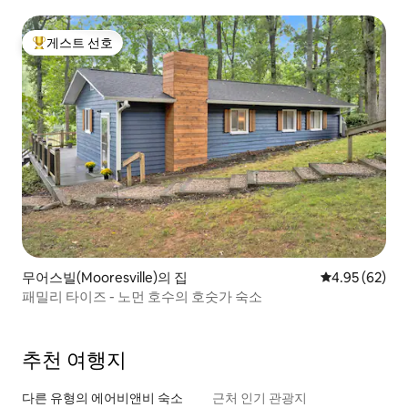
게스트 선호
상위 게스트 선호
무어스빌(Mooresville)의 집
평점 4.95점(5
4.95 (62)
패밀리 타이즈 - 노먼 호수의 호숫가 숙소
추천 여행지
다른 유형의 에어비앤비 숙소
근처 인기 관광지