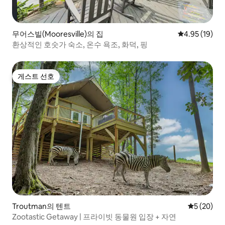
무어스빌(Mooresville)의 집
평점 4.95점(5
4.95 (19)
환상적인 호숫가 숙소, 온수 욕조, 화덕, 핑
게스트 선호
게스트 선호
Troutman의 텐트
평점 5점(5
5 (20)
Zootastic Getaway | 프라이빗 동물원 입장 + 자연