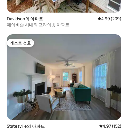
Davidson의 아파트
평점 4.99점(5점
4.99 (209)
데이비슨 시내의 프라이빗 아파트
게스트 선호
게스트 선호
Statesville의 아파트
평점 4.97점(5
4.97 (152)