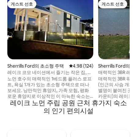
게스트 선호
게스트 선호
게스트 선호
게스트 선호
Sherrills Ford의 초소형 주택
평점 4.98점(5점 만점), 후기 124
4.98 (124)
Sherrills Ford의 집
레이크 코모 네이션에서 즐기는 작은 집, 큰
매력적인 3BR 레
모험
해변
노먼 호수의 매력적인 1베드룸 플러스 로프
매력적인 3BR 워
트, 욕실 1개가 있는 초소형 주택으로 떠나
(인근의 사슴 개체수
보세요. 낭만적인 휴양지, 가족 모험, 평화
별명이 붙여진 곳)
로운 휴양지로 이상적인 이 아늑한 숙소는
카운티)의 레이크 
레이크 노먼 주립 공원 근처 휴가지 숙소
편안함과 재미를 제공합니다. 몇 걸음만 나
19 근처에 위치해 있습니다. 
가면 피클볼, 수영, 낚시, 무료 카약 및 패들
는 10명(또는 가능한
의 인기 편의시설
보드를 즐길 수 있습니다. 내부에는 현대적
명)이 숙박할 수 
인 거실 공간, 시설이 완비된 주방, 세탁기/
o 침실 3개, 욕실 2개(1,782평방피트) o 200
건조기, 마스터 BR, 로프트가 있으며, 모두
피트 이상의 노먼 호수 수
퀸사이즈 침대가 있습니다. 호수 전망을 즐
통한 DSL 무선 인터넷 접속 
길 수 있는 전용 데크에서 휴식을 취하거나