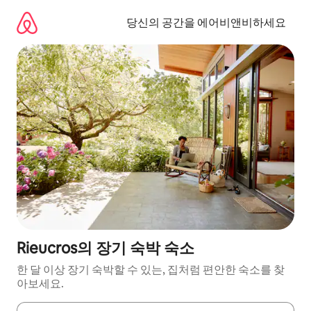
콘
텐
당신의 공간을 에어비앤비하세요
츠
로
바
로
가
기
Rieucros의 장기 숙박 숙소
한 달 이상 장기 숙박할 수 있는, 집처럼 편안한 숙소를 찾
아보세요.