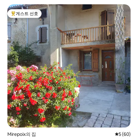
게스트 선호
상위 게스트 선호
Mirepoix의 집
평점 5점(5
5 (60)