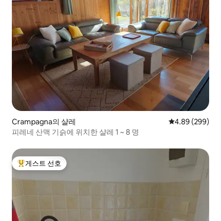
Crampagna의 샬레
평점 4.89점(5점
4.89 (299)
피레네 산맥 기슭에 위치한 샬레 1 ~ 8 명
게스트 선호
상위 게스트 선호