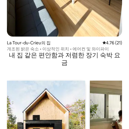
La Tour-du-Crieu의 집
평점 4.76점(
4.76 (21)
개조된 밝은 숙소 • 이상적인 위치 • 에어컨 및 와이파이
내 집 같은 편안함과 저렴한 장기 숙박 요
금