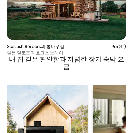
Scottish Borders의 통나무집
평점 5점(5
5 (41)
일돈 멜로즈의 호크스 브레이
내 집 같은 편안함과 저렴한 장기 숙박 요
금