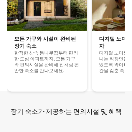
모든 가구와 시설이 완비된
디지털 노마드
장기 숙소
자
한적한 산속 통나무집부터 편리
디지털 노마드나
한 도심 아파트까지, 모든 가구
니는 직장인들이
와 편의시설을 완비해 집처럼 편
있도록 와이파이
안한 숙소를 만나보세요.
간을 갖춘 숙소
장기 숙소가 제공하는 편의시설 및 혜택