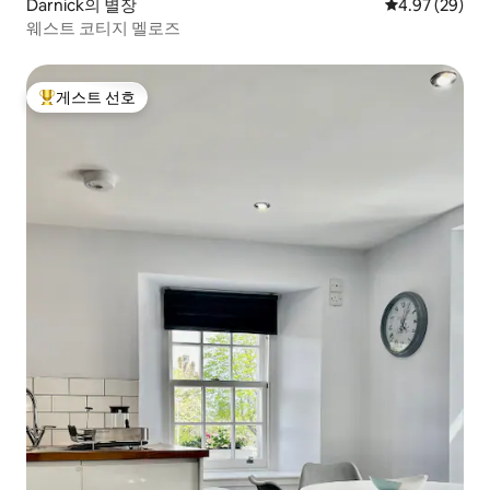
Darnick의 별장
평점 4.97점(5
4.97 (29)
웨스트 코티지 멜로즈
게스트 선호
상위 게스트 선호