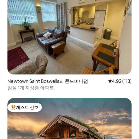
Newtown Saint Boswells의 콘도미니엄
평점 4.92점(5
4.92 (113)
침실 1개 지상층 아파트.
게스트 선호
상위 게스트 선호