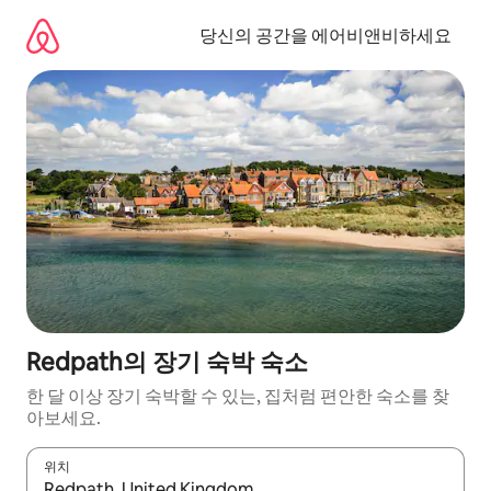
콘
텐
당신의 공간을 에어비앤비하세요
츠
로
바
로
가
기
Redpath의 장기 숙박 숙소
한 달 이상 장기 숙박할 수 있는, 집처럼 편안한 숙소를 찾
아보세요.
위치
결과가 나오면 위·아래 화살표 키를 사용하거나 터치 또는 스와이프