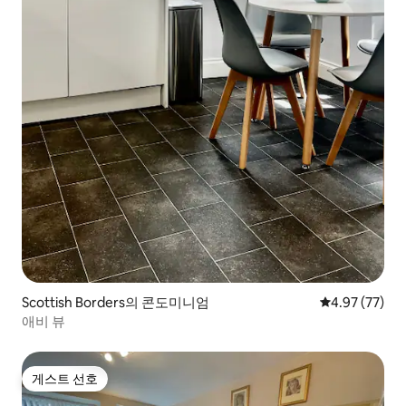
Scottish Borders의 콘도미니엄
평점 4.97점(5
4.97 (77)
애비 뷰
게스트 선호
게스트 선호