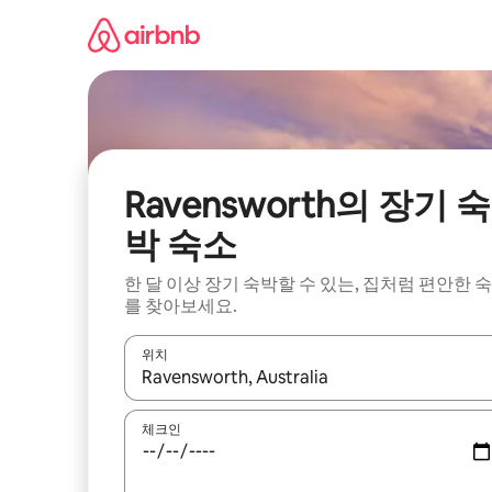
콘
텐
츠
로
바
로
가
기
Ravensworth의 장기 숙
박 숙소
한 달 이상 장기 숙박할 수 있는, 집처럼 편안한 
를 찾아보세요.
위치
결과가 나오면 위·아래 화살표 키를 사용하거나 터치
체크인