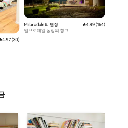
Milbrodale의 별장
평점 4.99점(5점 만점), 
4.99 (154)
밀브로데일 농장의 창고
평점 4.97점(5점 만점), 후기 30개
4.97 (30)
금