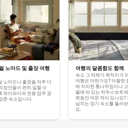
털 노마드 및 출장 여행
여행의 달콤함도 함께
숙소 그 자체가 목적지가 
여행은 어떤가요? 아찔한 
 노마드나 출장을 자주 다
에 자리한 통나무집이나 
직장인들이 편히 일할 수
물에 떠 있는 하우스보트에
 와이파이와 전용 업무 공
랫동안 머문 적이 있나요?
갖춘 숙소입니다.
넘치는 장기 숙소를 둘러
요.