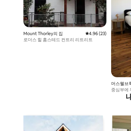
Mount Thorley의 집
평점 4.96점(5점 만점),
4.96 (23)
로더스 힐 홈스테드 컨트리 리트리트
머스웰브룩
중심부에 
보 거리