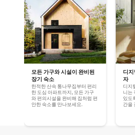
모든 가구와 시설이 완비된
디지
장기 숙소
자
한적한 산속 통나무집부터 편리
디지털
한 도심 아파트까지, 모든 가구
니는 
와 편의시설을 완비해 집처럼 편
있도록
안한 숙소를 만나보세요.
간을 