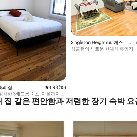
 후기 23개
Singleton Heights의 게스트용
별채
싱글턴의 새로운 현대식 휴양지
의 집
평점 4.93점(5점 만점), 후기 15개
4.93 (15)
위치한 3베드룸 숙소, 마을까지 도
내 집 같은 편안함과 저렴한 장기 숙박 요