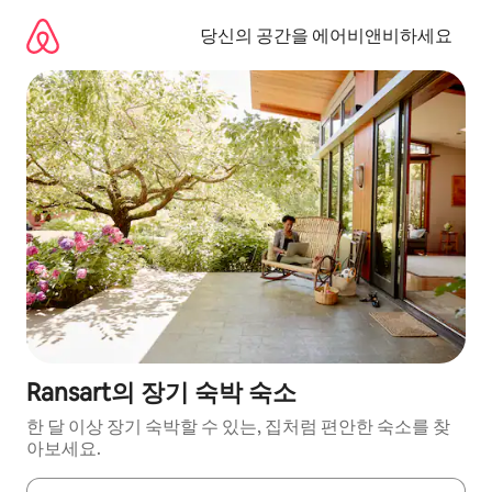
콘
텐
당신의 공간을 에어비앤비하세요
츠
로
바
로
가
기
Ransart의 장기 숙박 숙소
한 달 이상 장기 숙박할 수 있는, 집처럼 편안한 숙소를 찾
아보세요.