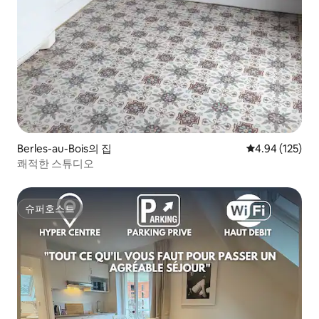
Berles-au-Bois의 집
평점 4.94점(5점
4.94 (125)
쾌적한 스튜디오
슈퍼호스트
슈퍼호스트