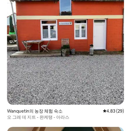
Wanquetin의 농장 체험 숙소
평점 4.83점(5
4.83 (29)
오 그레 데 지트 - 완케탱 - 아라스