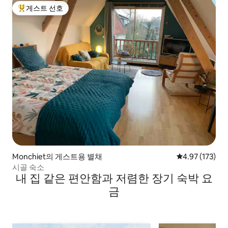
게스트 선호
상위 게스트 선호
Monchiet의 게스트용 별채
평점 4.97점(5
4.97 (173)
시골 숙소
내 집 같은 편안함과 저렴한 장기 숙박 요
금