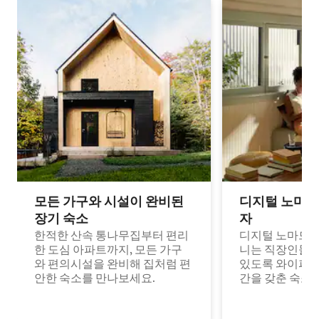
모든 가구와 시설이 완비된
디지털 노마드
장기 숙소
자
한적한 산속 통나무집부터 편리
디지털 노마드나
한 도심 아파트까지, 모든 가구
니는 직장인들이
와 편의시설을 완비해 집처럼 편
있도록 와이파이
안한 숙소를 만나보세요.
간을 갖춘 숙소