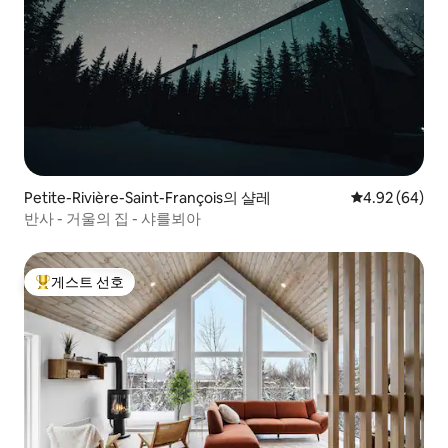
Petite-Rivière-Saint-François의 샬레
평점 4.92점(5
4.92 (64)
반사 - 거울의 집 - 샤를뵈아
게스트 선호
상위 게스트 선호