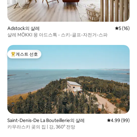
Adstock의 샬레
평점 5점(5
5 (16)
샬레 MÖKKI 몽 아드스톡 - 스키-골프-자전거-스파
게스트 선호
상위 게스트 선호
Saint-Denis-De La Bouteillerie의 샬레
평점 4.99점(5
4.99 (99)
카무라스카 곶의 집 | 강, 360° 전망