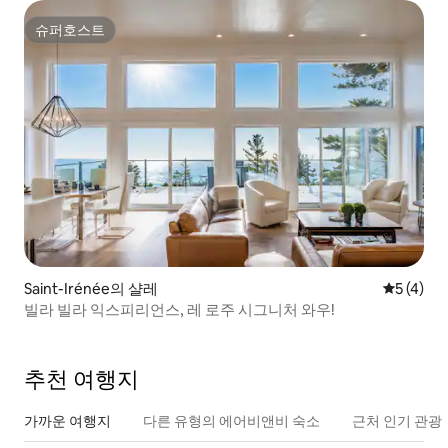
슈퍼호스트
슈퍼호스트
Saint-Irénée의 샬레
평점 5점(
5 (4)
빌라 빌라 익스피리언스, 레 로주 시그니처 와우!
추천 여행지
가까운 여행지
다른 유형의 에어비앤비 숙소
근처 인기 관광