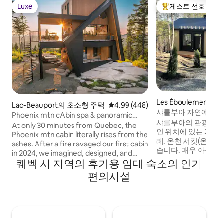
Luxe
게스트 선호
Luxe
상위 게스트 선호
Les Éboulemen
Lac-Beauport의 초소형 주택
평점 4.99점(5점 만점), 후기 448
4.99 (448)
주택
샤를부아 자연에서 
Phoenix mtn cAbin spa & panoramic
샤를부아의 관광지를
view
At only 30 minutes from Quebec, the
인 위치에 있는 2
Phoenix mtn cabin literally rises from the
레. 온천 서킷(온수 
ashes. After a fire ravaged our first cabin
습니다. 매우 아늑
in 2024, we imagined, designed, and
하며, 장엄한 강과
퀘벡 시 지역의 휴가용 임대 숙소의 인기
rebuilt a space that allows nature to take
입니다. 모든 현대
center stage. The architecture is raw yet
편의시설
며 절대적인 편안
thoughtful. The materials, the lines, the
야외 벽난로가 있습
light: everything is there to give way to
자인은 커다란 창문
what truly matters—the view, the space,
에서 몰입감 있는 
and the element.
니다. 500m 거리