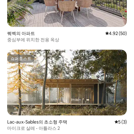
퀘벡의 아파트
평점 4.92점(5
4.92 (50)
중심부에 위치한 전용 옥상
슈퍼호스트
슈퍼호스트
Lac-aux-Sables의 초소형 주택
평점 5점(
5 (3)
마이크로 샬레 - 아틀라스 2