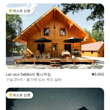
게스트 선호
상위 게스트 선호
Lac-aux-Sables의 통나무집
평점 5점(5
5 (60)
수달 2마리 - 물가에 있는 목조 샬레
게스트 선호
상위 게스트 선호