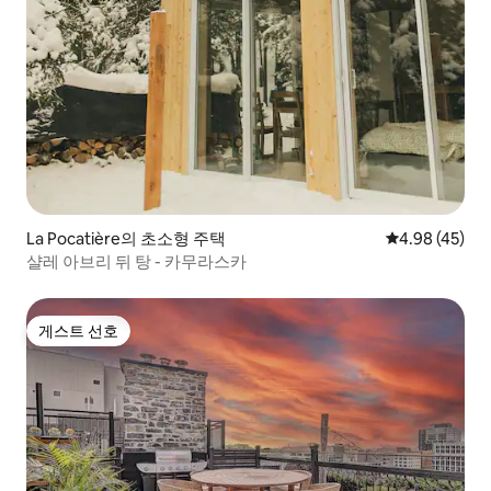
La Pocatière의 초소형 주택
평점 4.98점(5
4.98 (45)
샬레 아브리 뒤 탕 - 카무라스카
게스트 선호
게스트 선호