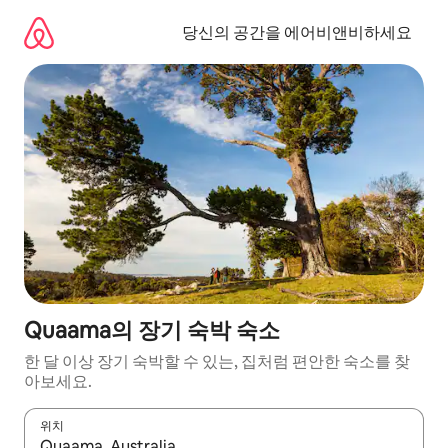
콘
텐
당신의 공간을 에어비앤비하세요
츠
로
바
로
가
기
Quaama의 장기 숙박 숙소
한 달 이상 장기 숙박할 수 있는, 집처럼 편안한 숙소를 찾
아보세요.
위치
결과가 나오면 위·아래 화살표 키를 사용하거나 터치 또는 스와이프