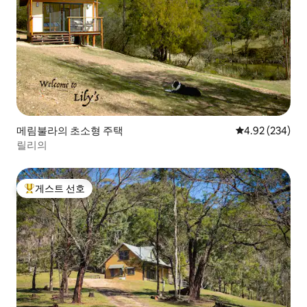
메림불라의 초소형 주택
평점 4.92점(5점
4.92 (234)
릴리의
게스트 선호
상위 게스트 선호