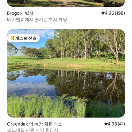
Brogo의 별장
평점 4.96점(5점
4.96 (198)
베가밸리에서 즐기는 부시 휴양
게스트 선호
상위 게스트 선호
Greendale의 농장 체험 숙소
평점 4.98점(5
4.98 (41)
오크데일 전원 지역 휴양지