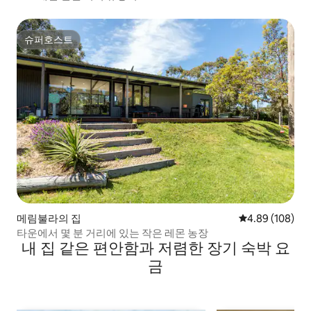
슈퍼호스트
슈퍼호스트
메림불라의 집
평점 4.89점(5점
4.89 (108)
타운에서 몇 분 거리에 있는 작은 레몬 농장
내 집 같은 편안함과 저렴한 장기 숙박 요
금