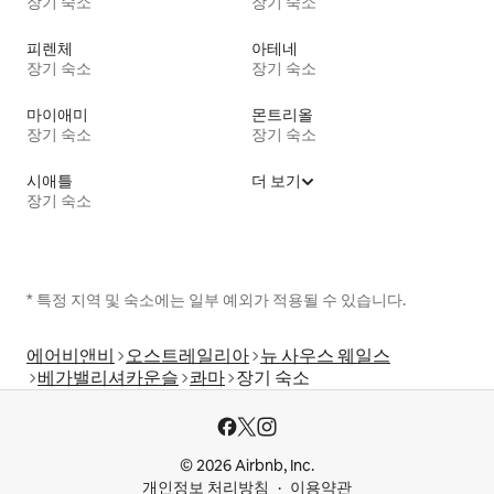
장기 숙소
장기 숙소
피렌체
아테네
장기 숙소
장기 숙소
마이애미
몬트리올
장기 숙소
장기 숙소
시애틀
더 보기
장기 숙소
* 특정 지역 및 숙소에는 일부 예외가 적용될 수 있습니다.
에어비앤비
오스트레일리아
뉴 사우스 웨일스
베가밸리셔카운슬
콰마
장기 숙소
© 2026 Airbnb, Inc.
개인정보 처리방침
이용약관