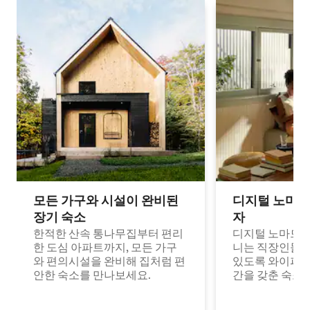
모든 가구와 시설이 완비된
디지털 노마드
장기 숙소
자
한적한 산속 통나무집부터 편리
디지털 노마드나
한 도심 아파트까지, 모든 가구
니는 직장인들이
와 편의시설을 완비해 집처럼 편
있도록 와이파이
안한 숙소를 만나보세요.
간을 갖춘 숙소