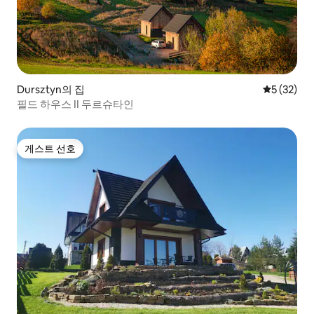
Dursztyn의 집
평점 5점(5
5 (32)
필드 하우스 II 두르슈타인
게스트 선호
게스트 선호