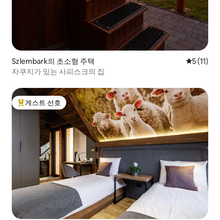
Szlembark의 초소형 주택
평점 5점(5
5 (11)
자쿠지가 있는 사피스크의 집
게스트 선호
상위 게스트 선호