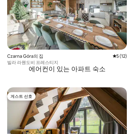
Czarna Góra의 집
평점 5점(5
5 (12)
빌라 라웬도비 프레스티지
에어컨이 있는 아파트 숙소
게스트 선호
게스트 선호