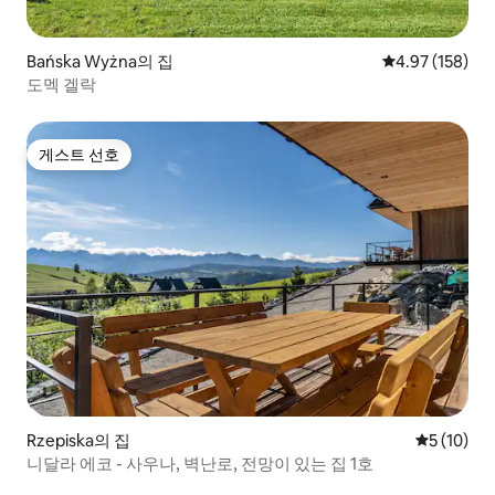
Bańska Wyżna의 집
평점 4.97점(5점
4.97 (158)
도멕 겔락
게스트 선호
게스트 선호
Rzepiska의 집
평점 5점(5
5 (10)
니달라 에코 - 사우나, 벽난로, 전망이 있는 집 1호