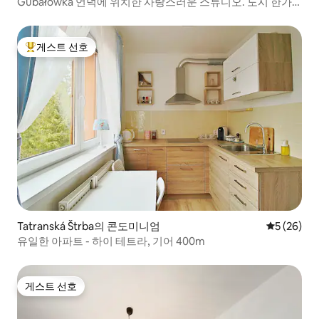
Gubałówka 언덕에 위치한 사랑스러운 스튜디오. 도시 한가
운데에 있습니다.
게스트 선호
상위 게스트 선호
Tatranská Štrba의 콘도미니엄
평점 5점(5
5 (26)
유일한 아파트 - 하이 테트라, 기어 400m
게스트 선호
게스트 선호