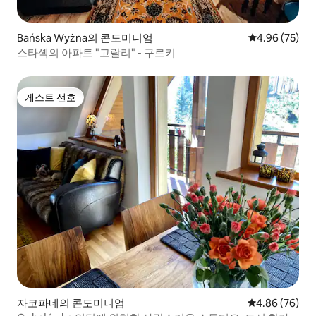
Bańska Wyżna의 콘도미니엄
평점 4.96점(5
4.96 (75)
스타셱의 아파트 "고랄리" - 구르키
게스트 선호
게스트 선호
자코파네의 콘도미니엄
평점 4.86점(5
4.86 (76)