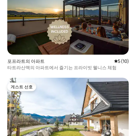
포프라트의 아파트
평점 5점(5
5 (10)
타트라산맥의 아파트에서 즐기는 프라이빗 웰니스 체험
게스트 선호
게스트 선호