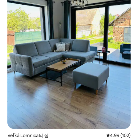
Veľká Lomnica의 집
평점 4.99점(5점
4.99 (102)