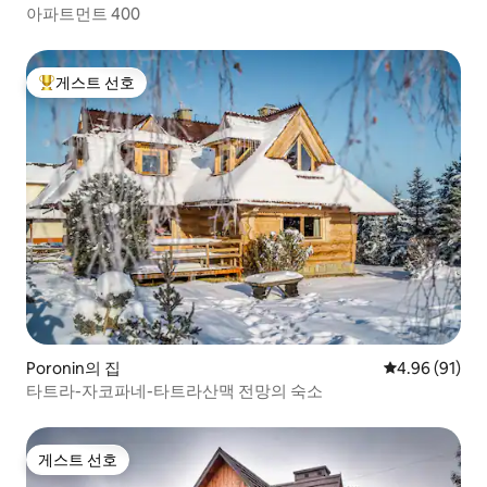
아파트먼트 400
게스트 선호
상위 게스트 선호
Poronin의 집
평점 4.96점(5
4.96 (91)
타트라-자코파네-타트라산맥 전망의 숙소
게스트 선호
게스트 선호