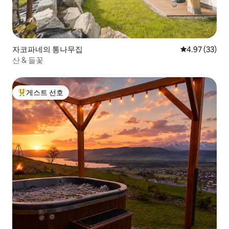
자코파네의 통나무집
평점 4.97점(5
4.97 (33)
산 & 들꽃
게스트 선호
상위 게스트 선호