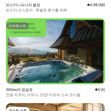
반스카니슈나의 별장
평점 4.98점(5
4.98 (48)
반스카 오스토야 - 특별한 휴가를 위해
슈퍼호스트
슈퍼호스트
Witów의 방갈로
평점 5점(
5 (4)
전용 자쿠지, 사우나, 전망! 타트라 스파 코시첼.
게스트 선호