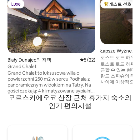
Luxe
게스트 선호
Luxe
상위 게스트 선호
Łapsze Wyżne의
로스트 로드 하우스
Biały Dunajec의 저택
평점 5점(5점 만점), 후기 22
5 (22)
로스트 로드 하우스
Grand Chalet
근할 수 있는 현대
Grand Chalet to luksusowa willa o
란드 스피슈의 타
powierzchni 250 m2 w sercu Podhala z
사이에 이상적으로 
panoramicznym widokiem na Tatry. Na
곳은 느긋하게 쉬고
gości czekają: 4 klimatyzowane sypialnie,
부터 일몰까지 산을
모르스키에오코 산장 근처 휴가지 숙소의
4 łazienki, jacuzzi z widokiem, sauna, sala
장소입니다. 주방이
gier z bilardem i PS5, strefa fitness,
인기 편의시설
있으며 함께 머물 수 있습니
gabinet do pracy ze światłowodem,
급 침구가 구비된 
kącik dla dzieci, kominek i całoroczny
의 멋진 전망을 감상
grill. Willa oferuje komfortowe
장까지 이어지는 창
zakwaterowanie dla 10 osób. Idealne
와이파이 / 모카 마스터
miejsce na rodzinny wypoczynek,
영합니다
spotkania z przyjaciółmi czy workation –