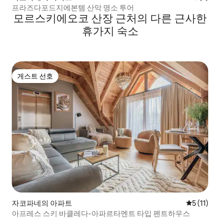
프라즈다포드지에본템 산악 명소 투어
모르스키에오코 산장 근처의 다른 근사한
휴가지 숙소
게스트 선호
게스트 선호
자코파네의 아파트
평점 5점(5
5 (11)
아프레스 스키 바클레다-아파르타멘트 타입 펜트하우스