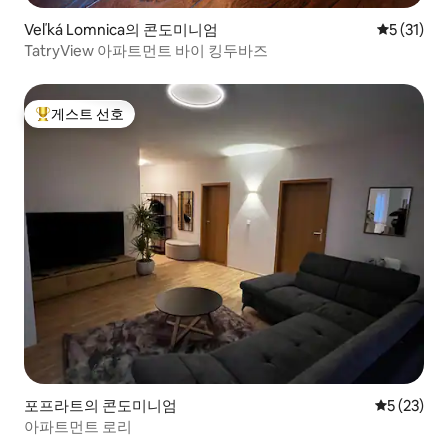
Veľká Lomnica의 콘도미니엄
평점 5점(5
5 (31)
TatryView 아파트먼트 바이 킹두바즈
게스트 선호
상위 게스트 선호
포프라트의 콘도미니엄
평점 5점(5
5 (23)
아파트먼트 로리