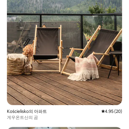
Kościelisko의 아파트
평점 4.95점(5
4.95 (20)
게우온트산의 곰