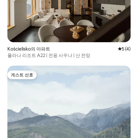
Kościelisko의 아파트
평점 5점(
5 (4)
폴라나 리조트 A22 | 전용 사우나 | 산 전망
게스트 선호
게스트 선호