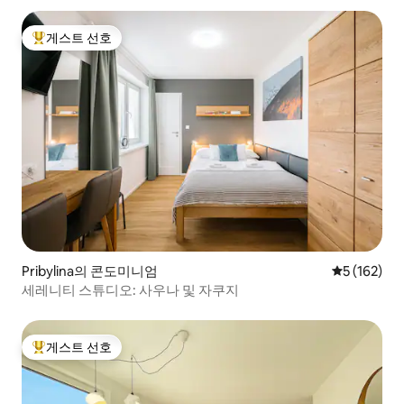
게스트 선호
상위 게스트 선호
Pribylina의 콘도미니엄
평점 5점(5점
5 (162)
세레니티 스튜디오: 사우나 및 자쿠지
게스트 선호
상위 게스트 선호