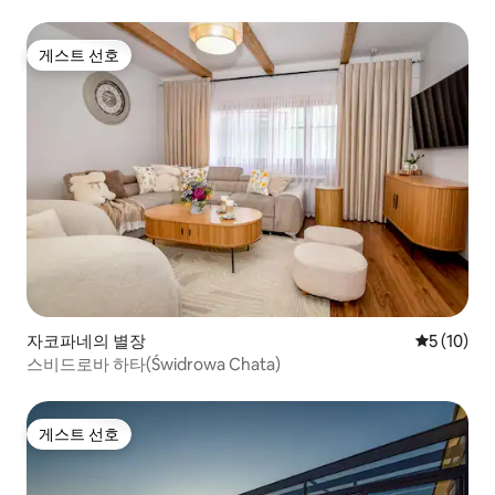
게스트 선호
게스트 선호
자코파네의 별장
평점 5점(5
5 (10)
스비드로바 하타(Świdrowa Chata)
게스트 선호
게스트 선호