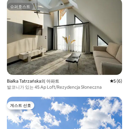
슈퍼호스트
슈퍼호스트
Białka Tatrzańska의 아파트
평점 5점(
5 (6)
발코니가 있는 45 Ap Loft/Rezydencja Słoneczna
게스트 선호
게스트 선호