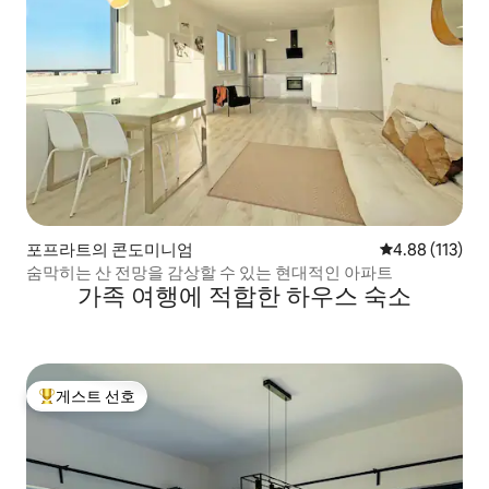
포프라트의 콘도미니엄
평점 4.88점(5
4.88 (113)
숨막히는 산 전망을 감상할 수 있는 현대적인 아파트
가족 여행에 적합한 하우스 숙소
게스트 선호
상위 게스트 선호