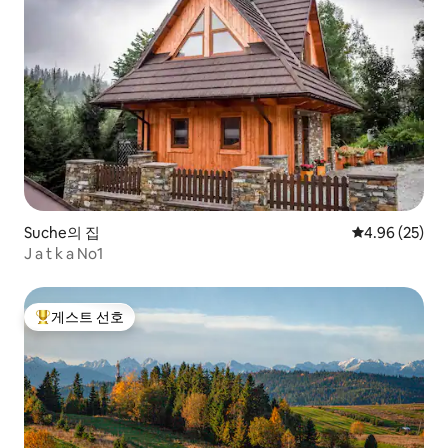
Suche의 집
평점 4.96점(5
4.96 (25)
J a t k a No1
게스트 선호
상위 게스트 선호