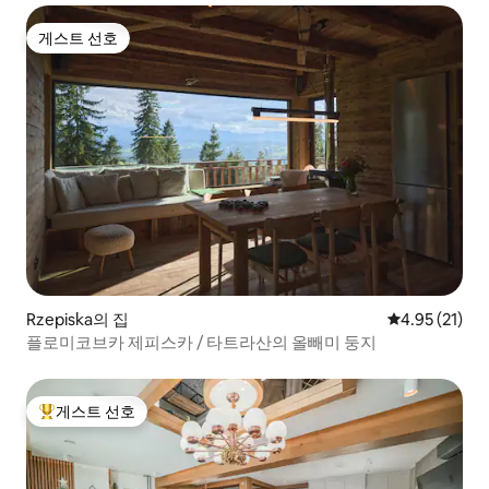
게스트 선호
게스트 선호
Rzepiska의 집
평점 4.95점(5
4.95 (21)
플로미코브카 제피스카 / 타트라산의 올빼미 둥지
게스트 선호
상위 게스트 선호