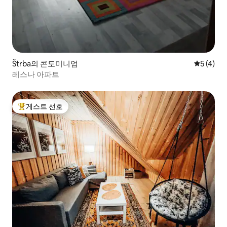
Štrba의 콘도미니엄
평점 5점(
5 (4)
레스나 아파트
게스트 선호
상위 게스트 선호