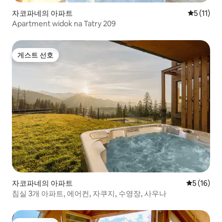
자코파네의 아파트
평점 5점(5
5 (11)
Apartment widok na Tatry 209
게스트 선호
게스트 선호
자코파네의 아파트
평점 5점(5
5 (16)
침실 3개 아파트, 에어컨, 자쿠지, 수영장, 사우나