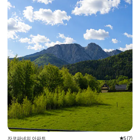
자코파네의 아파트
평점 5점(
5 (7)