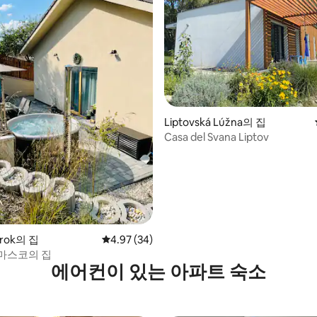
Liptovská Lúžna의 집
Casa del Svana Liptov
 후기 12개
rok의 집
평점 4.97점(5점 만점), 후기 34개
4.97 (34)
마스코의 집
에어컨이 있는 아파트 숙소