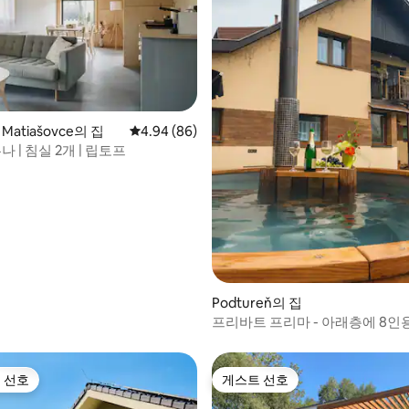
 후기 11개
é Matiašovce의 집
평점 4.94점(5점 만점), 후기 86개
4.94 (86)
나 | 침실 2개 | 립토프
Podtureň의 집
프리바트 프리마 - 아래층에 8인
 선호
게스트 선호
스트 선호
게스트 선호