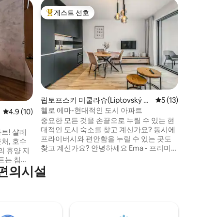
Horná 
게스트 선호
게스트 
상위 게스트 선호
게스트 
마운틴뷰 아
마운틴 아
1111미
아파트 하
숙소는 로
의 언덕으
경에서 휴
상적인 장소입니다. 
트 자스나
립토프스키 미쿨라슈(Liptovský Mi
평점 5점(5점 만점),
5 (13)
니다. 최대 4명까지 편안하게 숙박할 수 있
kuláš)의 아파트
헬로 에마-현대적인 도시 아파트
평점 4.9점(5점 만점), 후기 10개
4.9 (10)
는 편의시
중요한 모든 것을 손끝으로 누릴 수 있는 현
중 하나이
대적인 도시 숙소를 찾고 계신가요? 동시에
을 제공합
 샬레
프라이버시와 편안함을 누릴 수 있는 곳도
근처, 호수
찾고 계신가요? 안녕하세요 Ema - 프리미엄
의 휴양 지
시티 아파트는 인기 있는 리프토프 지역의
는 침실 1
팔루즈카 지구에 있는 리프토프스키 미쿨라
 편의시설
추가 침대 2
시에 있습니다. 숙소에는 침대 2개가 있으
며, 추가 침대 2개를 사용할 수 있으며, 모든
계절에 이용할 수 있습니다. 사랑에 빠진 커
으로 이용
플, 자녀를 둔 가족, 출장자, 도시에서 편안
한 숙소를 찾는 게스트에게 적합합니다. 인