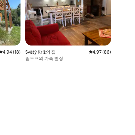
평점 4.94점(5점 만점), 후기 18개
4.94 (18)
Svätý Kríž의 집
평점 4.97점(5점 만점),
4.97 (86)
립토프의 가족 별장