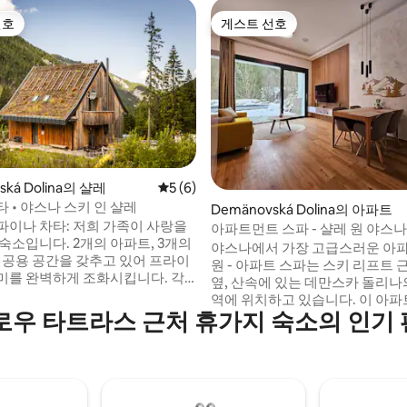
선호
게스트 선호
선호
게스트 선호
ská Dolina의 샬레
평점 5점(5점 만점), 후기 6개
5 (6)
후기 125개
 • 야스나 스키 인 샬레
Demänovská Dolina의 아파트
파이나 차타: 저희 가족이 사랑을
아파트먼트 스파 - 샬레 원 야스나
. 2개의 아파트, 3개의
야스나에서 가장 고급스러운 아파트!
한 공용 공간을 갖추고 있어 프라이
원 - 아파트 스파는 스키 리프트 
미를 완벽하게 조화시킵니다. 각
옆, 산속에 있는 데만스카 돌리나
유연한 수면 배치가 가능한 침대 2
역에 위치하고 있습니다. 이 아파트
기가 있는 전용 욕실이 있습니다.
로우 타트라스 근처 휴가지 숙소의 인기
개(욕실 1개, 화장실 1개)에 4명(
 모두 간이 주방이 있습니다. 공용
개)을 수용할 수 있습니다. 이 숙소는 회원님
시설이 완비된 주방과 나무 벽난
만을 위해 준비되어 있습니다. 사우나와 온
니다. 샬레 전체는 10명까지 수용
수 욕조를 시간당 10유로의 요금
며, 최대 3개의 추가 침대가 있습
하실 수 있습니다. 외부에는 야외 좌석 공간,
테라스, 그릴, 정원이 있습니다. 숙소는 가족