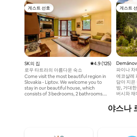
게스트 선호
게스트 
게스트 선호
게스트 
Demänov
SK의 집
평점 4.9점(5점 만점), 
4.9 (125)
파이나 차타
로우 타트라의 아름다운 숙소
에코샬레 
Come visit the most beautiful region in
담아 지은 숙소입니다
Slovakia - Liptov. We welcome you to
방, 거대
stay in our beautiful house, which
버시와 재
consists of 3 bedrooms, 2 bathrooms.
객실에는 
Fully equipped kitchen and living room.
개와 샤워
There’s a wood burning fireplace in the
야스나 
두 아파트
living room. Kids will certainly enjoy
객실에는 
playing with many toys and board games
로가 있습
or XBOX ONE. The property is fenced in
할 수 있으
so kids can run around while you enjoy
니다. 숙박에 대해 문의해 주세요. 휴가의 꿈
outdoor fireplace or barbecue. As the