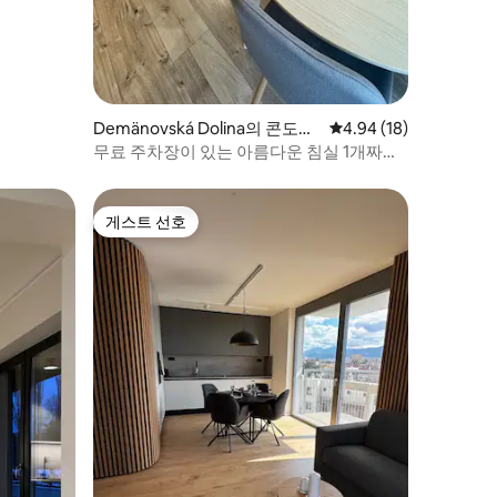
Demänovská Dolina의 콘도미
평점 4.94점(5점 만점),
4.94 (18)
니엄
무료 주차장이 있는 아름다운 침실 1개짜리
휴가용 숙소
게스트 선호
게스트 선호