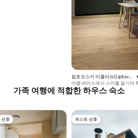
립토프스키 미쿨라슈(Liptovsk
ý Mikuláš)의 콘도미니엄
여름 테라스에서 스키를 즐기며 
가족 여행에 적합한 하우스 숙소
하세요
 선호
게스트 선호
스트 선호
게스트 선호