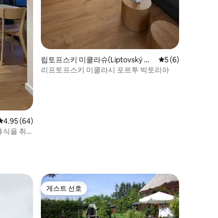
립토프스키 미쿨라슈(Liptovský Mi
평점 5점(5점 만점)
5 (6)
kuláš)의 콘도미니엄
리프토프스키 미쿨라시 포르투 빅토리아
평점 4.95점(5점 만점), 후기 64개
4.95 (64)
휴식을 취
게스트 선호
게스트 선호