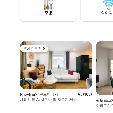
을 이루고
house is in a residential area, you may
notice some street noise.
주방
와이파
게스트 선호
상위 게스트 선호
Pribylina의 콘도미니엄
평점 5점(5점 만점), 
5 (108)
세레니티 A: 사우나 및 자쿠지 제공
립토프스키 
Mikulá
아파트먼트 