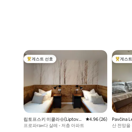
게스트 선호
게스트
상위 게스트 선호
상위 게
립토프스키 미쿨라슈(Liptovsk
평점 4.96점(5점 만점),
4.96 (26)
Pavčina
ý Mikuláš)의 콘도미니엄
프로파ган다 샬레 - 저층 아파트
산 전망을