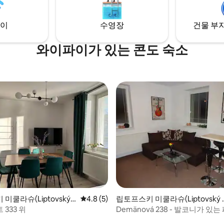
 싶습니다!
친화적입니다. 숙소에 주차는 2대 가능합니
다.
이
수영장
건물 부지
와이파이가 있는 콘도 숙소
후기 108개
미쿨라슈(Liptovský
평점 4.8점(5점 만점), 후기 5개
4.8 (5)
립토프스키 미쿨라슈(Liptovský 
š)의 콘도미니엄
kuláš)의 콘도미니엄
333 위
Demänová 238 - 발코니가 있
위트