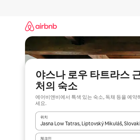
콘
텐
츠
로
바
로
가
기
야스나 로우 타트라스 
처의 숙소
에어비앤비에서 특색 있는 숙소, 독채 등을 예약
세요.
위치
결과가 나오면 위·아래 화살표 키를 사용하거나 터치
체크인