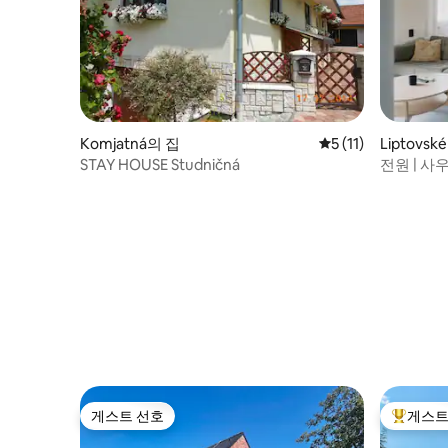
Komjatná의 집
평점 5점(5점 만점),
5 (11)
Liptovsk
STAY HOUSE Studničná
전원 | 사우
게스트 선호
게스트
게스트 선호
상위 게