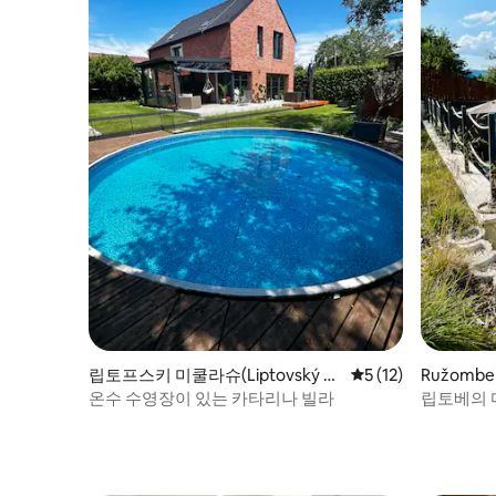
립토프스키 미쿨라슈(Liptovský Mi
평점 5점(5점 만점),
5 (12)
Ružombe
kuláš)의 집
온수 수영장이 있는 카타리나 빌라
립토베의 