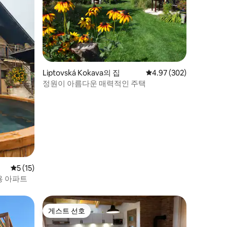
Liptovská Kokava의 집
평점 4.97점(5점 만점), 
4.97 (302)
정원이 아름다운 매력적인 주택
평점 5점(5점 만점), 후기 15개
5 (15)
용 아파트
게스트 선호
게스트 선호