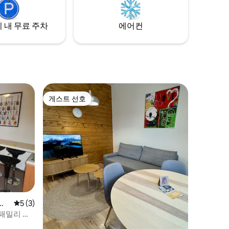
테리어는 현대적이고 멋집니다.
 내 무료 주차
에어컨
게스트 선호
게스트 선호
Mi
평점 5점(5점 만점), 후기 3개
5 (3)
는 패밀리 스