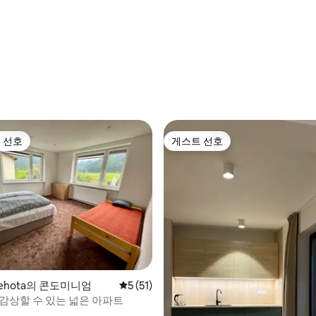
 선호
게스트 선호
스트 선호
게스트 선호
 후기 26개
 Lehota의 콘도미니엄
평점 5점(5점 만점), 후기 51개
5 (51)
 감상할 수 있는 넓은 아파트