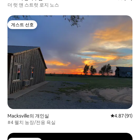
더 럿 앤 스트럿 로지 노스
게스트 선호
게스트 선호
Macksville의 개인실
평점 4.87점(5
4.87 (91)
#4 웰치 농장/전용 욕실