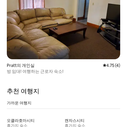
Pratt의 개인실
평점 4.75점(
4.75 (4)
방 임대! 여행하는 근로자 숙소!
추천 여행지
가까운 여행지
오클라호마시티
캔자스시티
휴가지 숙소
휴가지 숙소