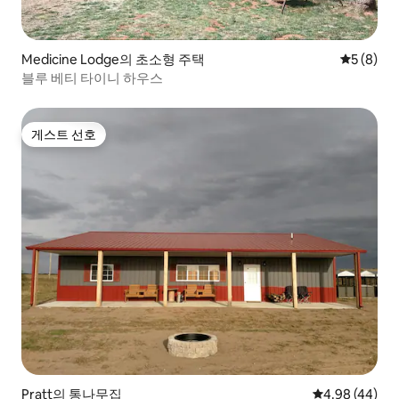
Medicine Lodge의 초소형 주택
평점 5점(
5 (8)
블루 베티 타이니 하우스
게스트 선호
게스트 선호
Pratt의 통나무집
평점 4.98점(5
4.98 (44)