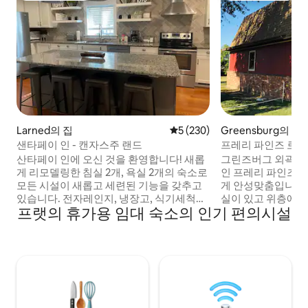
Larned의 집
평점 5점(5점 만점), 후기 230
5 (230)
Greensburg의 농
소
샌타페이 인 - 캔자스주 랜드
프레리 파인즈 로지
산타페이 인에 오신 것을 환영합니다! 새롭
그린즈버그 외곽의
게 리모델링한 침실 2개, 욕실 2개의 숙소로
인 프레리 파인즈는
모든 시설이 새롭고 세련된 기능을 갖추고
게 안성맞춤입니다.
있습니다. 전자레인지, 냉장고, 식기세척기,
실이 있고 위층에 이
프랫의 휴가용 임대 숙소의 인기 편의시설
커피 메이커, 토스터기가 있는 완비된 주방
타일의 통나무집은 
이 있습니다. 세탁실에는 세탁기, 건조기,
기를 잘 보여줍니다.
세제가 마련되어 있습니다. 넷플릭스와 다
선택 사항입니다. 
른 앱이 포함된 로쿠 TV. 이 숙소는 잘 갖추
구경하거나, 파티오
어져 있습니다. 이 숙소는 더블 차고와 넓은
일몰을 감상하거나,
마당이 있는 커다란 코너 부지에 자리 잡고
서 몸을 따뜻하게 
있습니다! 트레일러, 경주용 자동차, 보트
시설로는 완비된 주
등을 위한 넉넉한 공간이 있습니다.
이파이가 있습니다