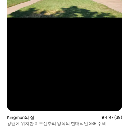
Kingman의 집
평점 4.97점(5
4.97 (39)
킹맨에 위치한 미드센추리 양식의 현대적인 2BR 주택