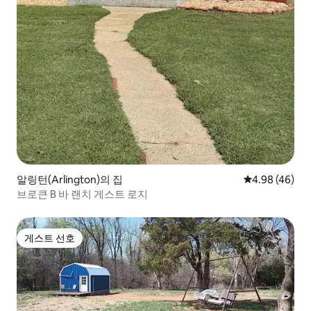
알링턴(Arlington)의 집
평점 4.98점(5
4.98 (46)
브로큰 B 바 랜치 게스트 로지
게스트 선호
게스트 선호