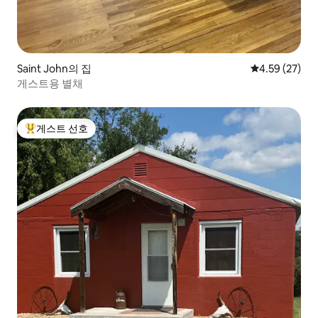
Saint John의 집
평점 4.59점(5
4.59 (27)
게스트용 별채
게스트 선호
상위 게스트 선호