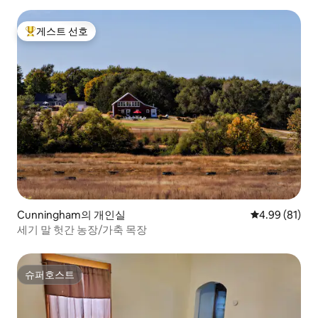
게스트 선호
상위 게스트 선호
Cunningham의 개인실
평점 4.99점(5
4.99 (81)
세기 말 헛간 농장/가축 목장
슈퍼호스트
슈퍼호스트