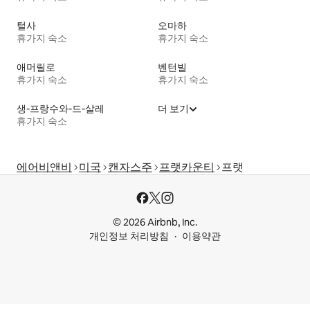
털사
오마하
휴가지 숙소
휴가지 숙소
애머릴로
벤턴빌
휴가지 숙소
휴가지 숙소
생-프랑수와-드-살레
더 보기
휴가지 숙소
에어비앤비
미국
캔자스주
프랫카운티
프랫
© 2026 Airbnb, Inc.
개인정보 처리방침
이용약관