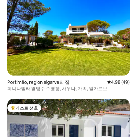
Portimão, region algarve의 집
평점 4.98점(5
4.98 (49)
페니나빌라 열염수 수영장, 사우나, 가족, 알가르브
게스트 선호
상위 게스트 선호