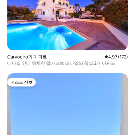
Carvoeiro의 아파트
평점 4.97점(5
4.97 (172)
베나길 옆에 위치한 알가르브 스타일의 침실 2개 아파트
게스트 선호
게스트 선호