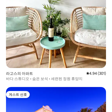
라고스의 아파트
평점 4.94점(5점
4.94 (301)
바다 스튜디오 • 숨은 보석 • 세련된 정원 휴양지
게스트 선호
게스트 선호