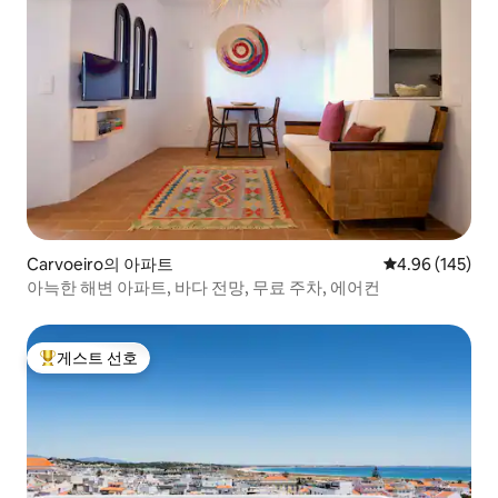
Carvoeiro의 아파트
평점 4.96점(5점
4.96 (145)
아늑한 해변 아파트, 바다 전망, 무료 주차, 에어컨
게스트 선호
상위 게스트 선호