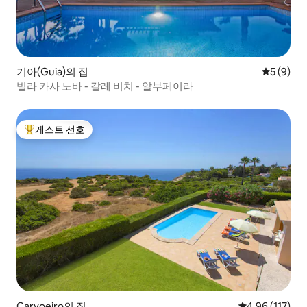
기아(Guia)의 집
평점 5점(
5 (9)
빌라 카사 노바 - 갈레 비치 - 알부페이라
게스트 선호
상위 게스트 선호
Carvoeiro의 집
평점 4.96점(5
4.96 (117)