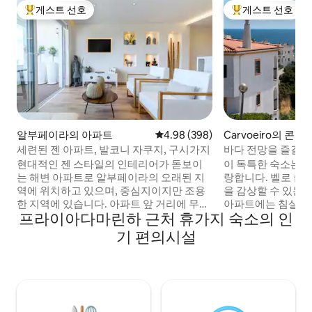
게스트 선호
게스트 선호
상위 게스트 선호
상위 게스트 선호
알부페이라의 아파트
평점 4.98점(5점 만점), 후기 398
4.98 (398)
Carvoeiro의 콘
세련된 젠 아파트, 발코니 자쿠지, 구시가지
바다 전망을 즐길 수
파트
현대적인 젠 스타일의 인테리어가 돋보이
이 독특한 숙소는 
는 해변 아파트로 알부페이라의 오래된 지
랑합니다. 벨로 솔
역에 위치하고 있으며, 중심지이지만 조용
을 감상할 수 있는 
한 지역에 있습니다. 아파트 앞 거리에 무료
아파트에는 침실 1개
프라이아다마린하 근처 휴가지 숙소의 인
주차장이 있습니다. 해변에서 300m, 마을
상이 마련되어 있습
중심지에서 450m 거리에 있습니다. 마을과
료 주차 공간. 벨로 
기 편의시설
바다가 내려다보이는 앞 발코니. 자쿠지가
전체를 차지하여 
있는 후면 발코니. 발코니와 자쿠지를 이용
분위기를 조성합니다
할 수 있는 테마 객실. 욕실 2개, 완비된 주
발코니가 특별한 공
방, 바다 전망의 거실, 파노라마 창문. 에어
벨로 솔은 프라이아
컨, 무료 와이파이, 케이블 TV - 100개 이상
레스토랑에서 도보로
의 채널.