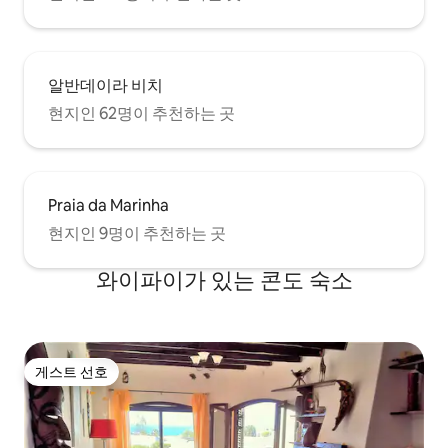
알반데이라 비치
현지인 62명이 추천하는 곳
Praia da Marinha
현지인 9명이 추천하는 곳
와이파이가 있는 콘도 숙소
게스트 선호
게스트 선호