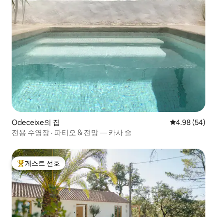
Odeceixe의 집
평점 4.98점(5
4.98 (54)
전용 수영장 · 파티오 & 전망 — 카사 술
게스트 선호
상위 게스트 선호