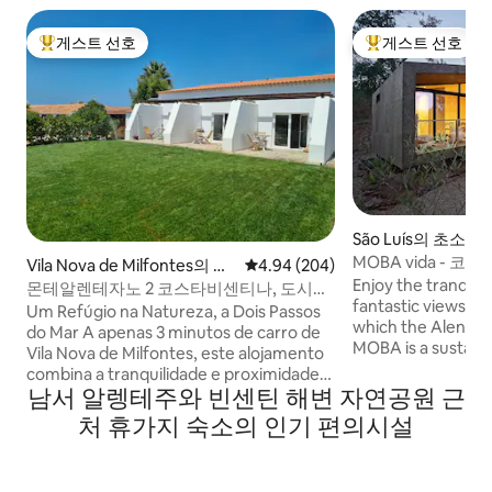
게스트 선호
게스트 선호
상위 게스트 선호
상위 게스트 선호
São Luís의 초소형
MOBA vida - 
Vila Nova de Milfontes의 초
평점 4.94점(5점 만점), 후기 204
4.94 (204)
소형 친환경 주택
Enjoy the tranquill
소형 주택
몬테알렌테자노 2 코스타비센티나, 도시에
fantastic views an
서 3분 거리
Um Refúgio na Natureza, a Dois Passos
which the Alentejo
do Mar A apenas 3 minutos de carro de
MOBA is a sustaina
Vila Nova de Milfontes, este alojamento
accommodation su
combina a tranquilidade e proximidade
yet within walking
남서 알렝테주와 빈센틴 해변 자연공원 근
às melhores praias da Costa Alentejana.
traditional little vi
Rodeado pela natureza e pelo Trilho dos
처 휴가지 숙소의 인기 편의시설
only 15 km from th
Pescadores, oferece noites sob um céu
the Costa Vicentin
estrelado e ao som do mar. Com
you will receive a
internet de alta velocidade, bicicletas,