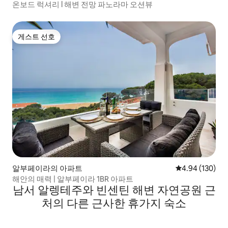
온보드 럭셔리 l 해변 전망 파노라마 오션뷰
게스트 선호
게스트 선호
알부페이라의 아파트
평점 4.94점(5점
4.94 (130)
해안의 매력 | 알부페이라 1BR 아파트
남서 알렝테주와 빈센틴 해변 자연공원 근
처의 다른 근사한 휴가지 숙소