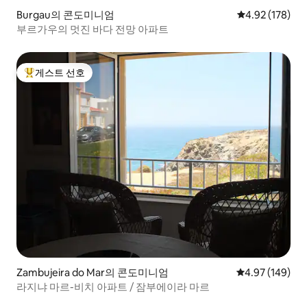
Burgau의 콘도미니엄
평점 4.92점(5점
4.92 (178)
부르가우의 멋진 바다 전망 아파트
게스트 선호
상위 게스트 선호
Zambujeira do Mar의 콘도미니엄
평점 4.97점(5점
4.97 (149)
라지냐 마르-비치 아파트 / 잠부에이라 마르