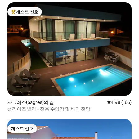
게스트 선호
상위 게스트 선호
사그레스(Sagres)의 집
평점 4.98점(5점
4.98 (165)
선라이즈 빌라 - 전용 수영장 및 바다 전망
게스트 선호
게스트 선호