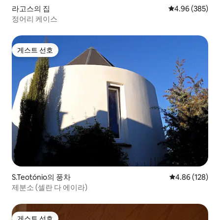
라고스의 집
평점 4.96점(5점
4.96 (385)
정어리 케이스
게스트 선호
게스트 선호
S.Teotónio의 풍차
평점 4.86점(5점
4.86 (128)
제분소 (셀란 다 에이라)
게스트 선호