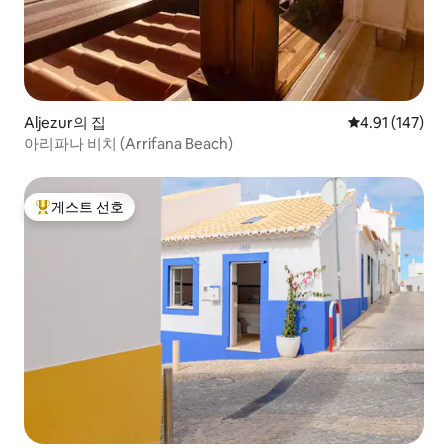
Aljezur의 집
평점 4.91점(5
4.91 (147)
아리파나 비치 (Arrifana Beach)
게스트 선호
상위 게스트 선호