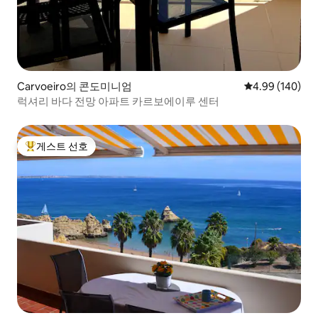
Carvoeiro의 콘도미니엄
평점 4.99점(5점
4.99 (140)
럭셔리 바다 전망 아파트 카르보에이루 센터
게스트 선호
상위 게스트 선호