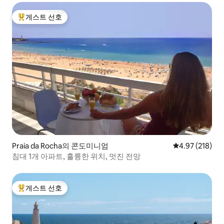
게스트 선호
상위 게스트 선호
Praia da Rocha의 콘도미니엄
평점 4.97점(5점
4.97 (218)
침대 1개 아파트, 훌륭한 위치, 멋진 전망
게스트 선호
상위 게스트 선호