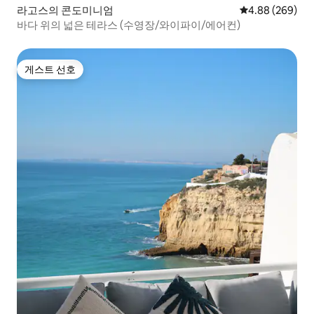
라고스의 콘도미니엄
평점 4.88점(5점
4.88 (269)
바다 위의 넓은 테라스 (수영장/와이파이/에어컨)
게스트 선호
게스트 선호