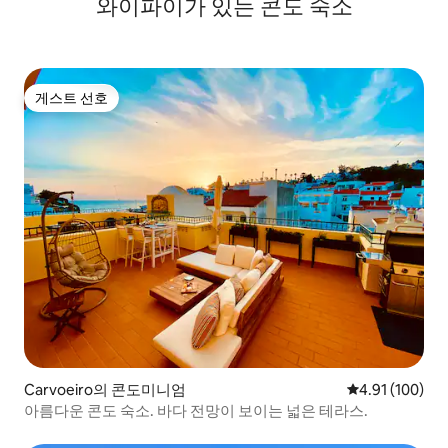
와이파이가 있는 콘도 숙소
게스트 선호
게스트 선호
Carvoeiro의 콘도미니엄
평점 4.91점(5
4.91 (100)
아름다운 콘도 숙소. 바다 전망이 보이는 넓은 테라스.