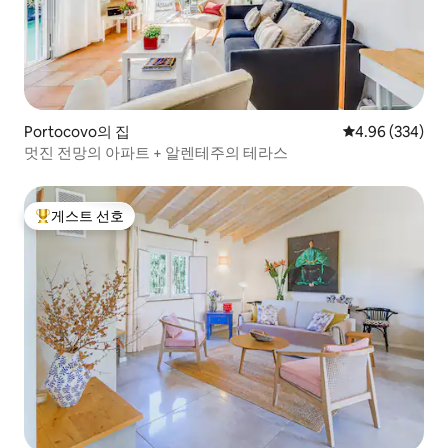
Portocovo의 집
평점 4.96점(5점
4.96 (334)
멋진 전망의 아파트 + 알렌테주의 테라스
게스트 선호
상위 게스트 선호