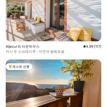
Aljezur의 타운하우스
평점 4.99점(5
4.99 (117)
카사 두 소브레이루 - 자연과 평화로움
게스트 선호
상위 게스트 선호