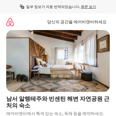
콘
일부 정보가 자동 번역되었습니다. 
원문 보기
텐
츠
로
당신의 공간을 에어비앤비하세요
바
로
가
기
남서 알렝테주와 빈센틴 해변 자연공원 근
처의 숙소
에어비앤비에서 특색 있는 숙소, 독채 등을 예약하세요.