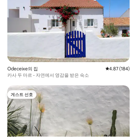
Odeceixe의 집
평점 4.87점(5점
4.87 (184)
카사 두 마르 - 자연에서 영감을 받은 숙소
게스트 선호
게스트 선호