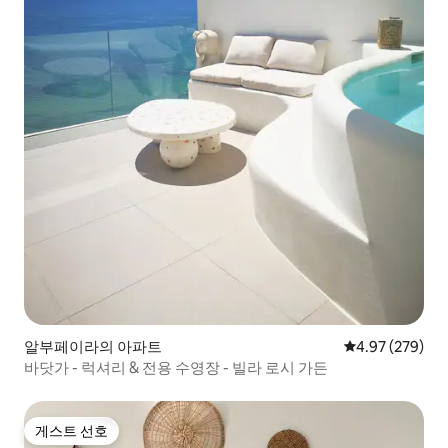
알부페이라의 아파트
평점 4.97점(5점
4.97 (279)
바닷가 - 럭셔리 & 전용 수영장 - 빌라 로시 가든
게스트 선호
게스트 선호