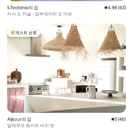
S.Teotónio의 집
평점 4.98점(5
4.98 (63)
카사 도 카날 - 잠부제이라 도 마르
게스트 선호
상위 게스트 선호
Aljezur의 집
평점 5점(5
5 (46)
알제주르 화이트 비치 헛