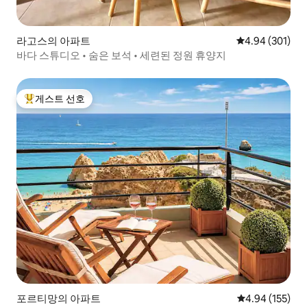
라고스의 아파트
평점 4.94점(5점
4.94 (301)
바다 스튜디오 • 숨은 보석 • 세련된 정원 휴양지
게스트 선호
상위 게스트 선호
포르티망의 아파트
평점 4.94점(5점
4.94 (155)