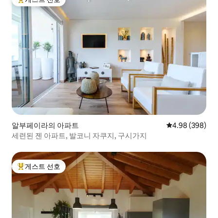
상위 게스트 선호
알부페이라의 아파트
평점 4.98점(5점
4.98 (398)
세련된 젠 아파트, 발코니 자쿠지, 구시가지
게스트 선호
상위 게스트 선호