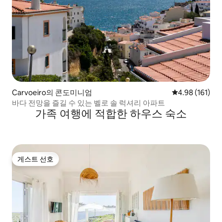
Carvoeiro의 콘도미니엄
평점 4.98점(5
4.98 (161)
바다 전망을 즐길 수 있는 벨로 솔 럭셔리 아파트
가족 여행에 적합한 하우스 숙소
게스트 선호
게스트 선호