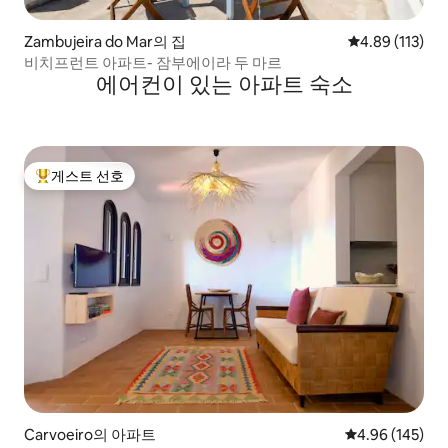
Zambujeira do Mar의 집
평점 4.89점(5
4.89 (113)
비치프런트 아파트- 잠부에이라 두 마르
에어컨이 있는 아파트 숙소
게스트 선호
상위 게스트 선호
Carvoeiro의 아파트
평점 4.96점(5점
4.96 (145)