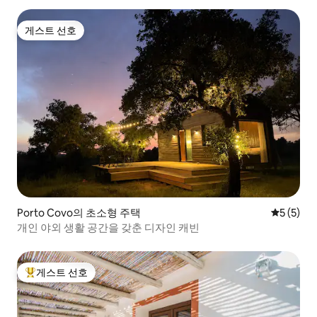
게스트 선호
게스트 선호
Porto Covo의 초소형 주택
평점 5점(
5 (5)
개인 야외 생활 공간을 갖춘 디자인 캐빈
게스트 선호
상위 게스트 선호