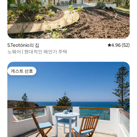
S.Teotónio의 집
평점 4.96점(5
4.96 (52)
노웨어 | 현대적인 해안가 주택
게스트 선호
게스트 선호