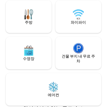
morning so that yo
lareira exterior e tudo o que é
relaxed on your te
necessário para cozinhar, é o espaço
ideal para relaxar ou explorar os
recantos mágicos da região.
주방
와이파이
건물 부지 내 무료 주
수영장
차
에어컨