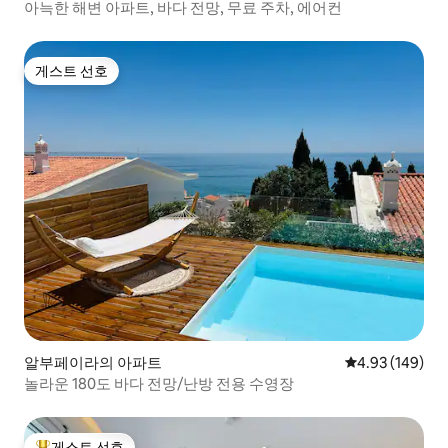
아늑한 해변 아파트, 바다 전망, 무료 주차, 에어컨
게스트 선호
게스트 선호
알부페이라의 아파트
평점 4.93점(5점
4.93 (149)
놀라운 180도 바다 전망/난방 전용 수영장
게스트 선호