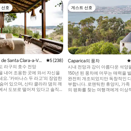
 선호
게스트 선호
스트 선호
게스트 선호
후기 152개
de Santa Clara-a-Vel
평점 5점(5점 만점), 후기 238개
5 (238)
Caparica의 풍차
평
스트 스위트
도 라구의 호수 전망
시내 전망과 강이 아름다운 석양
수 있는 1850년대 풍차
을 내어 조용한 곳에 와서 자신을
150년 된 풍차에 머무는 매력을 
라고'의 장엄한
완전히 개조되었지만 독창적인 
숨어 있으며, 산타 클라라 댐의 깨
부합니다. 로맨틱한 휴양지, 가족
에서 도보로 떨어져 있다고 솔직
의 평화를 찾는 여행객에게 이상
하며, 원한다면 이 장소의 아름다
스본에서 단 10분 거리에 있습니다
있습니다. 여기서 자연은 감
이상의 게스트가 리스본의 최고
 춤을 춥니다. 이 아름다운 환경을
제공한다고 말합니다. 후기를 읽
경과 소리는 여러분의 기억에 새
타구스강 너머로 지는 일몰, 봄과
어나는 것은 놀
원하게 즐길 수 있는 수영장, 트리
이 될 수 있습니다. 아침의 부드러
능적인 주방을 즐겨보세요. 유서 
여러분을 부드럽게 깨워줍니다.
을 올라가 가장 아름다운 전망을