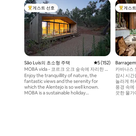
게스트 선호
게스트
상위 게스트 선호
상위 게
São Luís의 초소형 주택
평점 5점(5점 만점), 
5 (152)
Barragem 
ha의 게
MOBA vida - 코르크 오크 숲속에 자리한 초
카바나스 
소형 친환경 주택
Enjoy the tranquillity of nature, the
잠시 시간
fantastic views and the serenity for
놀라게 하세요. '카바나스 두 
which the Alentejo is so well known.
풍경 속에 
MOBA is a sustainable holiday
끗한 물가
accommodation surrounded by nature,
하게 주장
yet within walking distance of the very
움에 푹 빠질 수 
traditional little village of São Luís – and
각과 함께
only 15 km from the beautiful beaches of
둘러싼 광
the Costa Vicentina. There is a pool and
겨질 것입니다. 이곳에서 깨
you will receive a breakfast basket every
라운 경험
morning so that you can start the day
운 빛이 