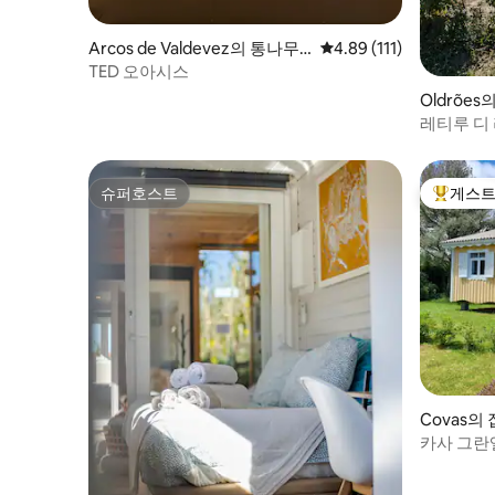
Arcos de Valdevez의 통나무
평점 4.89점(5점 만점), 
4.89 (111)
집
TED 오아시스
Oldrõe
레티루 디
레몬 농장
슈퍼호스트
게스트
슈퍼호스트
상위 게
Covas의 
카사 그란