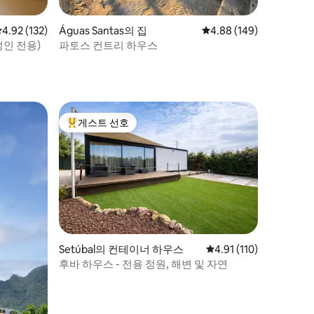
평점 4.92점(5점 만점), 후기 132개
4.92 (132)
Águas Santas의 집
평점 4.88점(5점 만점), 
4.88 (149)
성인 전용)
파토스 컨트리 하우스
게스트 선호
상위 게스트 선호
Setúbal의 컨테이너 하우스
평점 4.91점(5점 만점),
4.91 (110)
후바 하우스 - 전용 정원, 해변 및 자연