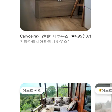
Carvoeira의 컨테이너 하우스
평점 4.95점(5점 만점), 
4.95 (107)
킨타 마레시아 타이니 하우스 1
게스트 선호
게스트
게스트 선호
상위 게