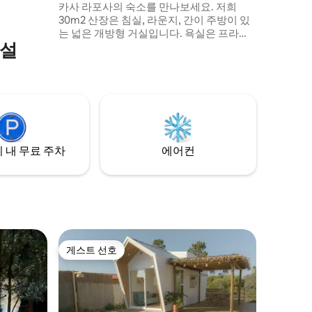
카사 라포사의 숙소를 만나보세요. 저희
30m2 산장은 침실, 라운지, 간이 주방이 있
는 넓은 개방형 거실입니다. 욕실은 프라이
시설
버시를 위해 둘러싸여 있습니다. :) 하루 종
일 20m2의 남향 테라스를 즐기세요. 이 산
장에는 더블 침대와 편안한 싱글 소파 베드
가 있습니다. 아침 간식(신선한 빵, 잼, 버터,
커피, 차, 오렌지 주스)이 요금에 포함되어
있습니다. 여러분을 맞이하기를 고대합니
다! 카사 라포사
 내 무료 주차
에어컨
게스트 선호
게스트 선호