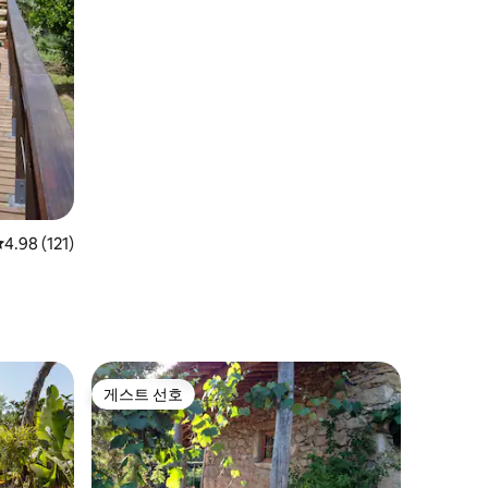
평점 4.98점(5점 만점), 후기 121개
4.98 (121)
게스트 선호
게스트 선호