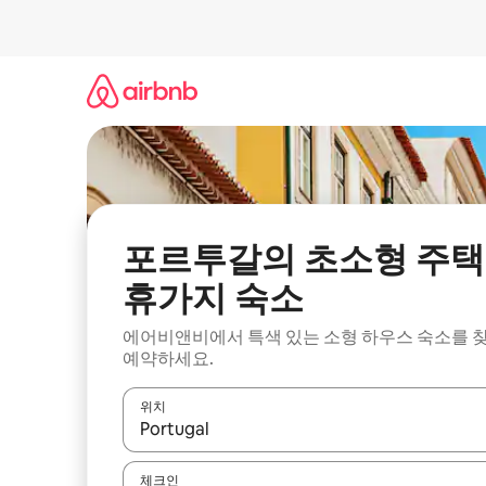
콘
텐
츠
로
바
로
가
기
포르투갈의 초소형 주택
휴가지 숙소
에어비앤비에서 특색 있는 소형 하우스 숙소를 
예약하세요.
위치
결과가 나오면 위·아래 화살표 키를 사용하거나 터치
체크인