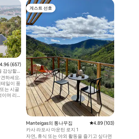
카스카이
게스트 선호
게스트
게스트 선호
상위 게
공용 플
게스트하
카스카이스
하우스는 
까지 도보
본 중심지
다. 개방
가 있어 
터 분리하
덮여 있으
점 4.96점(5점 만점), 후기 657개
4.96 (657)
리석 욕실이 있습
을 감상할
32ºC에
발견하세요.
수 있습니
디테일이 풍
 또는 시골
적이며 리
. 600명
의 전망을
어보세요!
 여름에 시
Manteigas의 통나무집
평점 4.89점(5점 만점), 
4.89 (103)
하우스, 기
카사 라포사 마운틴 로지 1
깊은 계단
자연, 휴식 또는 야외 활동을 즐기고 싶다면
 감상하세