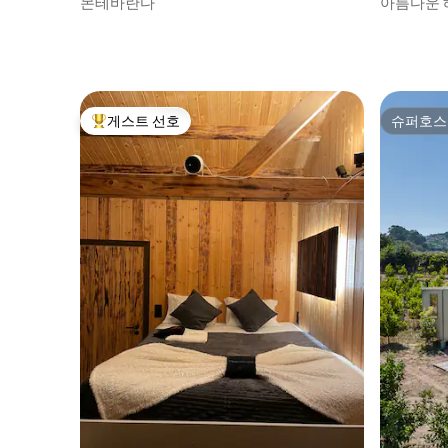
몬테바란다
아름다운 
호빗 포드
게스트 선호
슈퍼호스
상위 게스트 선호
슈퍼호스