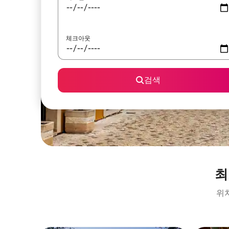
체크아웃
검색
최
위치