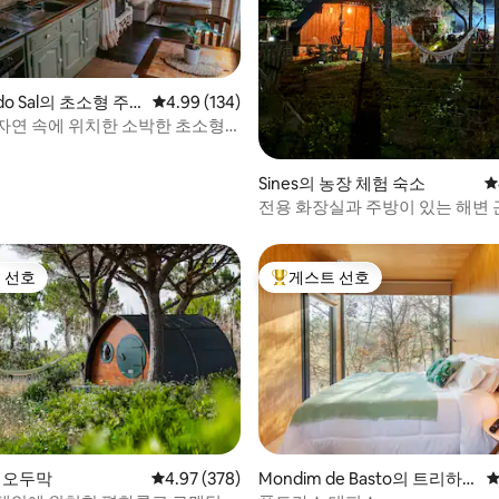
후기 281개
 do Sal의 초소형 주
평점 4.99점(5점 만점), 후기 134개
4.99 (134)
자연 속에 위치한 소박한 초소형
Sines의 농장 체험 숙소
평
전용 화장실과 주방이 있는 해변 
두막
 선호
게스트 선호
스트 선호
상위 게스트 선호
후기 593개
의 오두막
평점 4.97점(5점 만점), 후기 378개
4.97 (378)
Mondim de Basto의 트리하
평