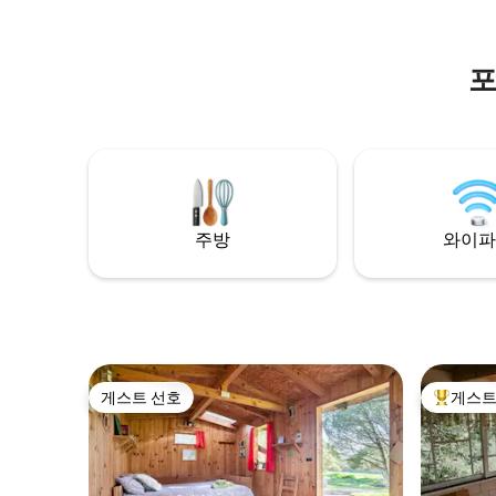
relaxed on your terrace.
포
주방
와이파
게스트 선호
게스트
게스트 선호
상위 게