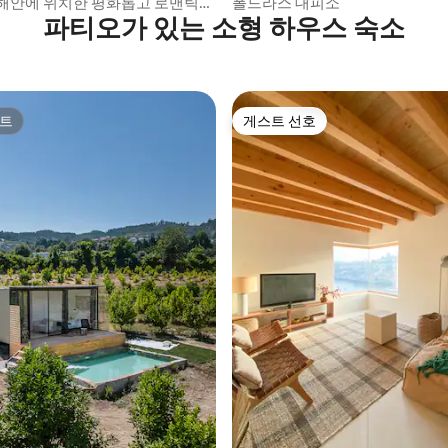
우스
해안에 위치한 평화롭고 로맨틱한
폴드라스 대피소
파티오가 있는 소형 하우스 숙소
트
게스트 선호
트
게스트 선호