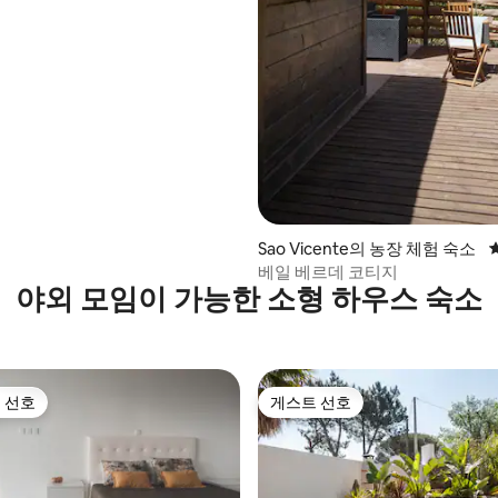
후기 107개
Sao Vicente의 농장 체험 숙소
베일 베르데 코티지
야외 모임이 가능한 소형 하우스 숙소
 선호
게스트 선호
스트 선호
게스트 선호