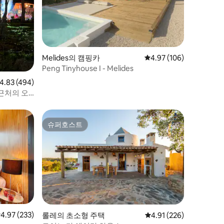
Melides의 캠핑카
평점 4.97점(5점 만점), 
4.97 (106)
Peng Tinyhouse I - Melides
점 4.83점(5점 만점), 후기 494개
4.83 (494)
근처의 오
슈퍼호스트
슈퍼호스트
점 4.97점(5점 만점), 후기 233개
4.97 (233)
롤레의 초소형 주택
평점 4.91점(5점 만점), 
4.91 (226)