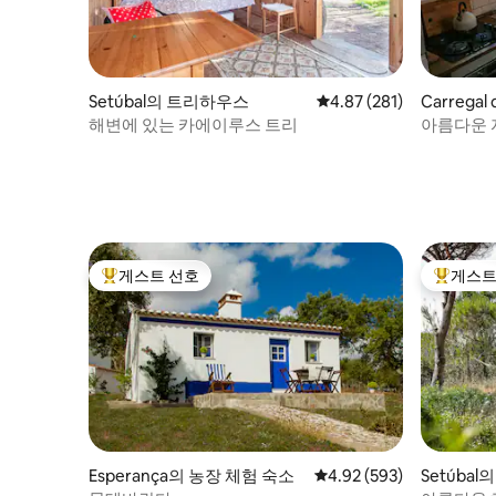
Setúbal의 트리하우스
평점 4.87점(5점 만점), 
4.87 (281)
Carregal
택
해변에 있는 카에이루스 트리
아름다운 
주택
게스트 선호
게스트
상위 게스트 선호
상위 게
Esperança의 농장 체험 숙소
평점 4.92점(5점 만점), 
4.92 (593)
Setúbal