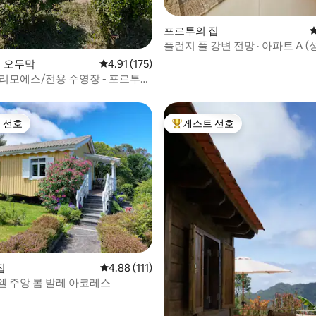
후기 111개
포르투의 집
플런지 풀 강변 전망 · 아파트 A (
s의 오두막
평점 4.91점(5점 만점), 후기 175개
4.91 (175)
 리모에스/전용 수영장 - 포르투
 선호
게스트 선호
스트 선호
상위 게스트 선호
집
평점 4.88점(5점 만점), 후기 111개
4.88 (111)
엘 주앙 봄 발레 아코레스