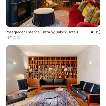
Rosegarden Essence Sintra by Unlock Hotels
평점 5점(
5 (5)
디럭스 룸