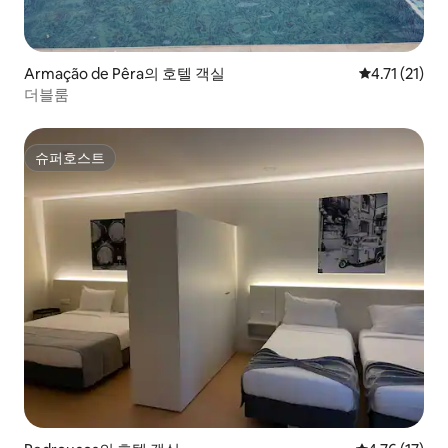
Armação de Pêra의 호텔 객실
평점 4.71점(
4.71 (21)
더블룸
슈퍼호스트
슈퍼호스트