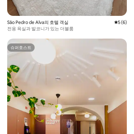
São Pedro de Alva의 호텔 객실
평점 5점(
5 (6)
전용 욕실과 발코니가 있는 더블룸
슈퍼호스트
슈퍼호스트