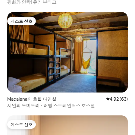
평화와 안락! 유리 부티크!
게스트 선호
게스트 선호
Madalena의 호텔 다인실
평점 4.92점(5
4.92 (63)
시인의 도미토리 - 러빙 스트레인저스 호스텔
게스트 선호
게스트 선호