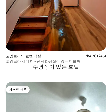
코임브라의 호텔 객실
평점 4.76점(5점
4.76 (245)
코임브라 시티 참 - 전용 화장실이 있는 더블룸
수영장이 있는 호텔
게스트 선호
게스트 선호