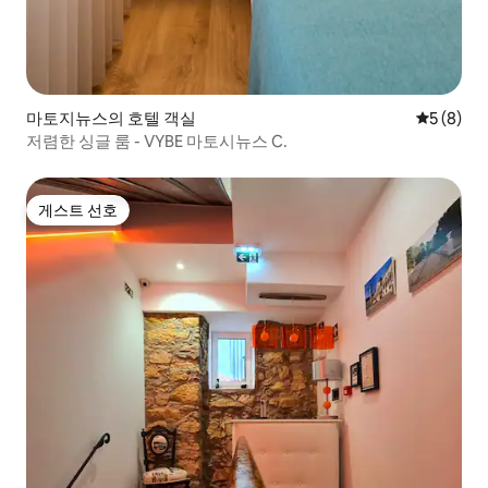
마토지뉴스의 호텔 객실
평점 5점(
5 (8)
저렴한 싱글 룸 - VYBE 마토시뉴스 C.
게스트 선호
게스트 선호