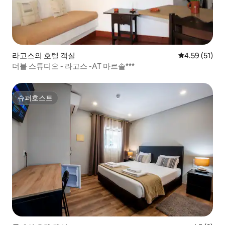
라고스의 호텔 객실
평점 4.59점(5
4.59 (51)
더블 스튜디오 - 라고스 -AT 마르솔***
슈퍼호스트
슈퍼호스트