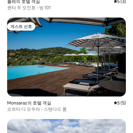
롤레의 호텔 객실
평점 5점(
5 (3)
퀸타 두 모인호 - 방 101
게스트 선호
게스트 선호
Monsaraz의 호텔 객실
평점 5점(
5 (5)
오르타 다 모우라 - 스탠다드 룸