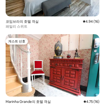
코임브라의 호텔 객실
평점 4.94점(5
4.94 (16)
패밀리 스위트
게스트 선호
게스트 선호
Marinha Grande의 호텔 객실
평점 4.75점(
4.75 (16)