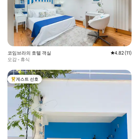
코임브라의 호텔 객실
평점 4.82점(
4.82 (11)
오감 - 휴식
게스트 선호
상위 게스트 선호