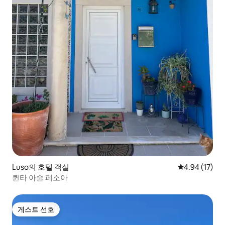
Luso의 호텔 객실
평점 4.94점(5
4.94 (17)
퀸타 아술 페소아
게스트 선호
게스트 선호