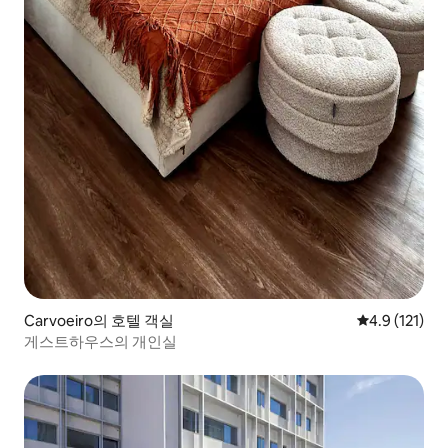
Carvoeiro의 호텔 객실
평점 4.9점(5
4.9 (121)
게스트하우스의 개인실