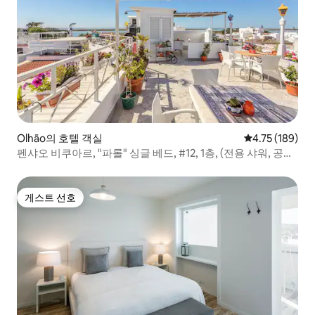
Olhão의 호텔 객실
평점 4.75점(5
4.75 (189)
펜샤오 비쿠아르, "파롤" 싱글 베드, #12, 1층, (전용 샤워, 공용
화장실)
게스트 선호
게스트 선호