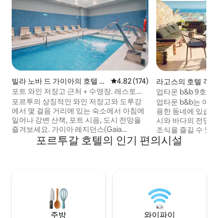
빌라 노바 드 가이아의 호텔 객
평점 4.82점(5점 만점), 후기 174
4.82 (174)
라고스의 호텔 객실
실
포트 와인 저장고 근처 + 수영장. 레스토랑.
업타운 b&b 9호실,
스파.
포르투의 상징적인 와인 저장고와 도루강
업타운 b&b는 아
에서 몇 걸음 거리에 있는 숙소에서 아침에
용한 동네에 있습니
일어나 강변 산책, 포트 시음, 도시 전망을
시와 바다의 전망을
즐겨보세요. 가이아 레지던스(Gaia
조식을 즐길 수 있
포르투갈 호텔의 인기 편의시설
Residence)에서 실내 수영장에서 휴식을
있으며, 테라스는 7시
취하고, 헬스장에서 재충전하고, 고요한 스
까지 개방됩니다. B
파에서 휴식을 취하세요. 배가 고플 때, 건물
차할 수 있으며, 도보
에서 나갈 필요 없이 현지 레스토랑에서 포
변이 있으며, 중심지
르투갈 음식을 즐기세요. 빠른 와이파이, 에
있습니다. 전용 외
어컨, 안전한 구내 주차장을 갖춘 숙소로, 빌
거리)이 있는 개인실
라 노바 데 가이아의 중심에서 번거로움 없
사이에 공용 주방이
이 경험 중심의 숙박을 즐길 수 있습니다.
주방
와이파이