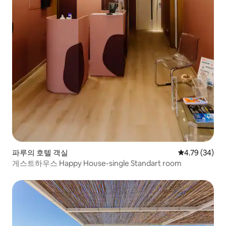
파루의 호텔 객실
평점 4.79점(5
4.79 (34)
게스트하우스 Happy House-single Standart room