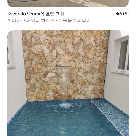
Sever do Vouga의 호텔 객실
평점 5점(
5 (6)
산티아고 패밀리 하우스 - 더블룸 슈페리어