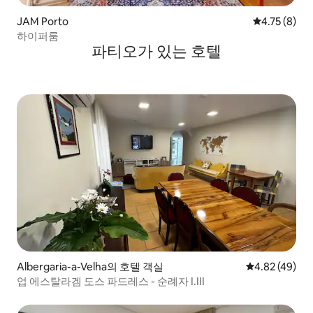
JAM Porto
평점 4.75점(
4.75 (8)
하이퍼룸
파티오가 있는 호텔
Albergaria-a-Velha의 호텔 객실
평점 4.82점(5
4.82 (49)
업 에스탈라겜 도스 파드레스 - 순례자 I.III