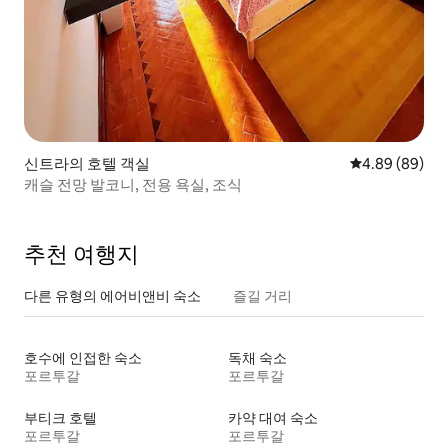
신트라의 호텔 객실
평점 4.89점(5
4.89 (89)
캐슬 전망 발코니, 전용 욕실, 조식
추천 여행지
다른 유형의 에어비앤비 숙소
즐길 거리
호수에 인접한 숙소
독채 숙소
포르투갈
포르투갈
부티크 호텔
카약 대여 숙소
포르투갈
포르투갈