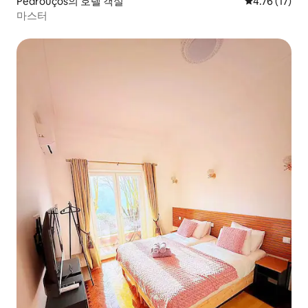
Pedrouços의 호텔 객실
평점 4.76점(
4.76 (17)
마스터