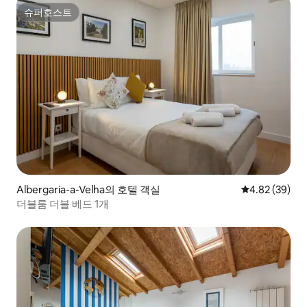
슈퍼호스트
슈퍼호스트
Albergaria-a-Velha의 호텔 객실
평점 4.82점(5
4.82 (39)
더블룸 더블 베드 1개