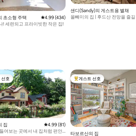
후기 445개
샌디(Sandy)의 게스트용 별채
올빼미의 집 | 후드산 전망을 즐길
 초소형 주택
평점 4.99점(5점 만점), 후기 434개
4.99 (434)
지 리트리트
나! 세련되고 프라이빗한 작은 집!
 선호
게스트 선호
스트 선호
상위 게스트 선호
 집
평점 4.99점(5점 만점), 후기 81개
4.99 (81)
 들여보는 곳에서 내 집처럼 편안
 후기 20개
타보르산의 집