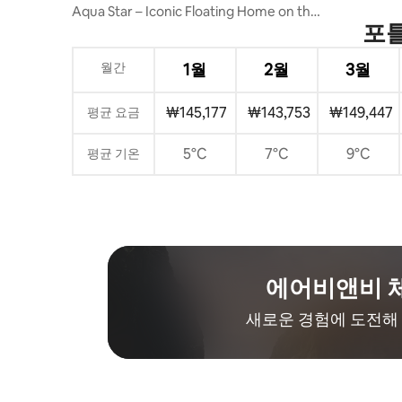
하게 머
Aqua Star – Iconic Floating Home on the
포틀
Columbia
월간
1월
2월
3월
₩145,177
₩143,753
₩149,447
평균 요금
5°C
7°C
9°C
평균 기온
에어비앤비 
새로운 경험에 도전해 