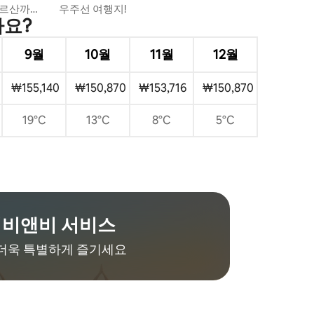
타보르산까지
우주선 여행지!
가요?
9월
10월
11월
12월
₩155,140
₩150,870
₩153,716
₩150,870
19°C
13°C
8°C
5°C
비앤비 서비스
더욱 특별하게 즐기세요