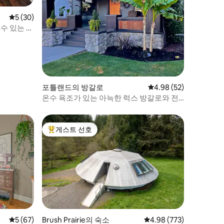
평점 5점(5점 만점), 후기 30개
5 (30)
 수 있는 리
포틀랜드의 방갈로
평점 4.98점(5점 만점),
4.98 (52)
온수 욕조가 있는 아늑한 럭스 방갈로와 전
용 마당
게스트 선호
상위 게스트 선호
평점 5점(5점 만점), 후기 67개
5 (67)
Brush Prairie의 숙소
평점 4.98점(5점 만점), 
4.98 (773)