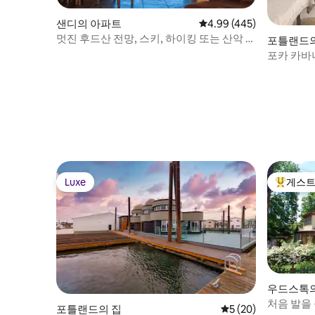
샌디의 아파트
평점 4.99점(5점 만점), 
4.99 (445)
멋진 후드산 전망, 스키, 하이킹 또는 산악 자
포틀랜드의
전거
포카 카바
Luxe
게스트
Luxe
상위 게
우드스톡의
처음 발을
포틀랜드의 집
평점 5점(5점 만점),
5 (20)