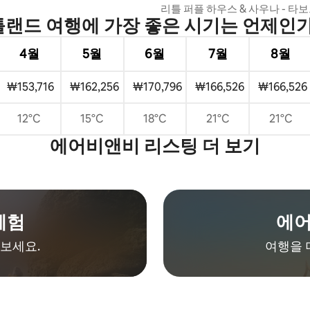
물러보세요
리틀 퍼플 하우스 & 사우나 - 
랜드 여행에 가장 좋은 시기는 언제인
도보 거리
4월
5월
6월
7월
8월
₩153,716
₩162,256
₩170,796
₩166,526
₩166,526
12°C
15°C
18°C
21°C
21°C
에어비앤비 리스팅 더 보기
체험
에어
보세요.
여행을 