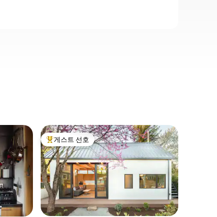
포틀랜드
게스트 선호
게스트
상위 게스트 선호
상위 게
나무 전망
벨몬트 휴
도보/자전
한 고요하
즈 침대와
포틀랜드 동
휴식을 취
서 천장까
보세요. 