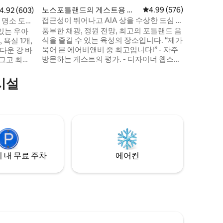
숨 막히는
노스포틀랜드의 게스트용 별
평점 4.99점(5점 만점), 
4.99 (576)
점 4.92점(5점 만점), 후기 603개
4.92 (603)
시설 및 
채
접근성이 뛰어나고 AIA 상을 수상한 도심 속
 명소 도보
공원, 탭
정원 오아시스
풍부한 채광, 정원 전망, 최고의 포틀랜드 음
있는 우아
위치. 벨몬트-호손-테이버의 기발한 캐릭터
식을 즐길 수 있는 육성의 장소입니다. “제가
 욕실 1개,
와 트렌디
묵어 본 에어비앤비 중 최고입니다!” - 자주
름다운 강 바
방문하는 게스트의 평가. - 디자이너 웹스터
담그고 최고
윌슨에게 미국 건축 협회 상 수상 - 고급 편
빈 게스트와
의 시설 및 유럽식 비품 - 도심에서 몇 분 거
릭스, 완비
시설
리에 있는 조용한 노포 동네의 나무가 늘어
 거리: 가비
선 거리 - 신선한 현지 커피를 갖춘 완비된
스파트리에이
주방 - 실내 & 실외 식사 - 자세한 내용은 사
커피. 현관
진 설명을 참조하세요. - 훈련된 보조 동물
다. 세련된
동반 가능, 반려동물 또는 ESA 동반 불가
사와 예술
 내 무료 주차
에어컨