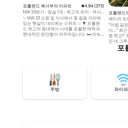
포틀랜드 북서부의 아파트
평점 4.84점(5점 만점), 
4.84 (373)
NW 23번가 - 침실 1개 - 최고의 위치 - 역사
포틀랜드
적인 아름다움
✨ NW 23 쇼핑 및 식사에서 몇 걸음 거리에
예티의 트
있는 햇살이 내리쬐는 스위트 ✨ 🌳 포틀랜
"마법 같
드 최고의 동네에서 시대를 초월한 매력과
다..." 최근 게스트 "지
현대적인 편안함이 어우러집니다. 🛏️ 아늑
중 최고!" 최근 게스
한 퀸사이즈 침대 + 2인용 푹신한 소파 🍳 스
진 네 그
토브, 오븐, 전자레인지가 완비된 주방 🛋️ 스
포
스에서 아
마트 TV, 빠른 와이파이 및 전용 업무 공간
라인을 타
🐾 반려동물 동반 가능 — 털이 많은 친구를
요. 숲속
데려오세요 연중 내내 편안하게 지낼 수 있
은 산책. 
는 ❄️ 에어컨 및 난방 🔒 전용 출입구 — 게스
을 수 없
트만 이용 가능 🍽️ 부티크 상점, 최고급 레스
있는 짧은
토랑, 가로수길에서 몇 걸음 거리에 있습니
을 신으세
다.
니다.
주방
와이파