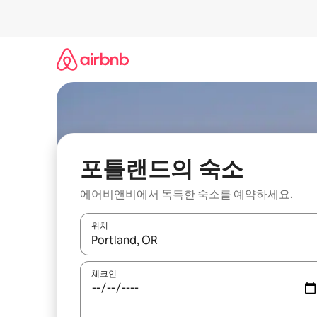
콘
텐
츠
로
바
로
가
기
포틀랜드의 숙소
에어비앤비에서 독특한 숙소를 예약하세요.
위치
결과가 나오면 위·아래 화살표 키를 사용하거나 터치
체크인