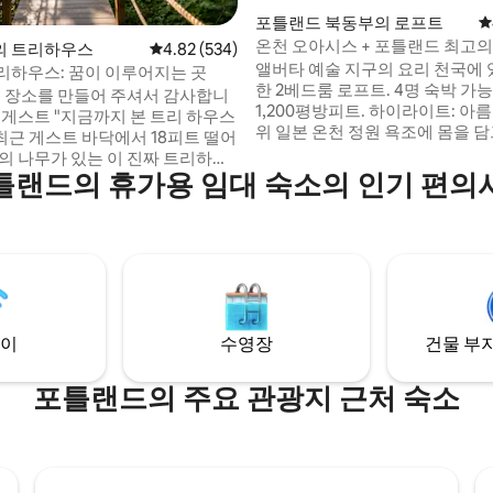
후기 373개
포틀랜드 북동부의 로프트
평
온천 오아시스 + 포틀랜드 최고의
의 트리하우스
평점 4.82점(5점 만점), 후기 534개
4.82 (534)
투어
앨버타 예술 지구의 요리 천국에 
리하우스: 꿈이 이루어지는 곳
한 2베드룸 로프트. 4명 숙박 가능,
은 장소를 만들어 주셔서 감사합니
1,200평방피트. 하이라이트: 아
금까지 본 트리 하우스
위 일본 온천 정원 욕조에 몸을 
트 바닥에서 18피트 떨어
의 휴식을 즐길 수 있습니다. (캐
루의 나무가 있는 이 진짜 트리하우
공유) 편의 시설: 와이파이, 넷플
틀랜드의 휴가용 임대 숙소의 인기 편의
이들이 놀 수 있도록 해주세요. 집
된 주방. 유명 음식점에서 몇 걸음
거나 거대한 욕조에 몸을 담그세
아노스, 데임, 릴 데임 근처: 엑
을 지나 현수교로 이어지는 마법 같
트, 테이크 투, 와일더, 제트 블랙 
시내에서 단 몇 분 거리에 있다고 믿
앞에 72번 버스 정류장이 있습니
습니다. 트리하우스까지 2분 거리에
휴양지에서 포틀랜드 최고의 식
 하이킹 코스이므로 적절한 신발
풍경을 즐기세요.
요. 때로는 약간 미끄러울 수 있습
이
수영장
건물 부지
포틀랜드의 주요 관광지 근처 숙소