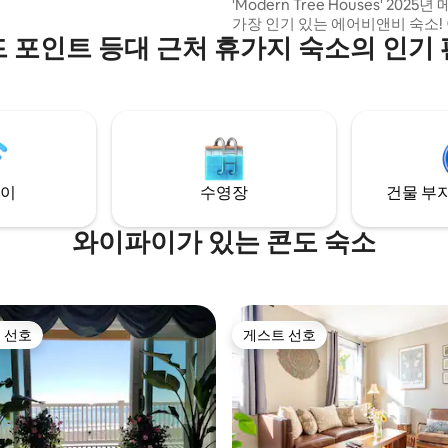
'Modern Tree Houses' 2025년 메인주에서
가장 인기 있는 에어비앤비 숙소! 이 붉은 여
을 즐길 수 있는 곳에 위치하고 있
 포인트 등대 근처 휴가지 숙소의 인기
우 머리 모양의 트리하우스의 기
인 정신을 직접 경험해보세요. 이
의 마법이 나무 꼭대기에서 여러
리고 있습니다... 오셔서 휴식을 취하고, 탐
험하고, 가족이나 친구들이 몇 년
기할 오래 기억에 남는 추억을 
요. 인스타그램
@thecopperfoxtreehouse에
이
수영장
건물 부지
정을 팔로우해주세요.
와이파이가 있는 콘도 숙소
 선호
게스트 선호
스트 선호
게스트 선호