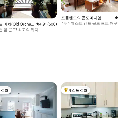
후기 249개
포틀랜드의 콘도미니엄
평
⭐️✨⭐️ 웨스트 엔드 올드 포트 깨
비치(Old Orchar
평점 4.91점(5점 만점), 후기 508개
4.91 (508)
하며 편리함
h)의 콘도미니엄
 앞 콘도! 최고의 위치!
 선호
게스트 선호
스트 선호
상위 게스트 선호