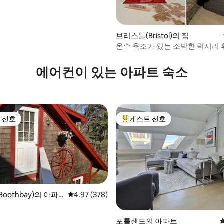
후기 117개
브리스톨(Bristol)의 집
온수 욕조가 있는 소박한 럭셔리
에어컨이 있는 아파트 숙소
 선호
게스트 선호
스트 선호
상위 게스트 선호
oothbay)의 아파
평점 4.97점(5점 만점), 후기 378개
4.97 (378)
포틀랜드의 아파트