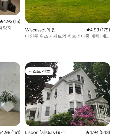
평점 4.93점(5점 만점), 후기 15개
4.93 (15)
 휴양지
Wiscasset의 집
평점 4.99점(5점 만점), 
4.99 (179)
메인주 위스커세트의 빅토리아풍 매력: 에
이콘 코티지
게스트 선호
게스트 선호
평점 4.98점(5점 만점), 후기 151개
4.98 (151)
Lisbon falls의 아파트
평점 4.94점(5점 만점), 
4.94 (543)