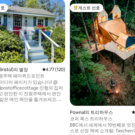
선호
게스트 선호
선호
상위 게스트 선호
istol)의 별장
평점 4.77점(5점 만점), 후기 120개
4.77 (120)
원주택 페마퀴드포인트
 미디어 페이지가 있습니다! @
dpostofficecottage 인형의 집처
고 편안한 이 전원주택에서 편안
 같은 메인 해안을 즐겨보세요. 현
 중심에 위치한 페마퀴드 등대는
/2마일 거리에 있습니다. 테마퀴드
후기 204개
Pownal의 트리하우스
평
5분 거리에 있습니다. 풀사이즈
코퍼 폭스 트리하우스
는 초소형 전원주택은 2명이 숙박
BBC에서 세계에서 10번째로 멋
며, 풀아웃 소파, 효율적인 주방,
스로 선정 책에 소개됨: Taschen의
욕실, 샤워 부스도 이용하실 수 있