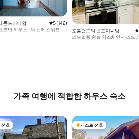
후기 310개
의 콘도미니엄
평점 5점(5점 만점), 후기 146개
5 (146)
 이스트번 하우스--백스터 스위트
포틀랜드의 콘도미니엄
평
리모델링 완료 익스체인지 스트
트, 무료 주차 포함
가족 여행에 적합한 하우스 숙소
 선호
게스트 선호
스트 선호
상위 게스트 선호