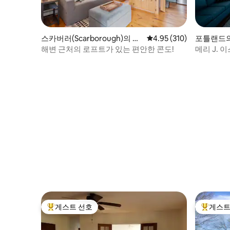
스카버러(Scarborough)의 콘
평점 4.95점(5점 만점), 
4.95 (310)
포틀랜드
도미니엄
해변 근처의 로프트가 있는 편안한 콘도!
메리 J.
게스트 선호
게스트
상위 게스트 선호
상위 게