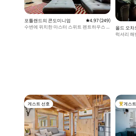
포틀랜드의 콘도미니엄
평점 4.97점(5점 만점), 
4.97 (249)
수변에 위치한 마스터 스위트 펜트하우스 2
올드 오차드 
개, 옥상 포함
d Beac
럭셔리 해변
게스트 선호
게스트
게스트 선호
상위 게