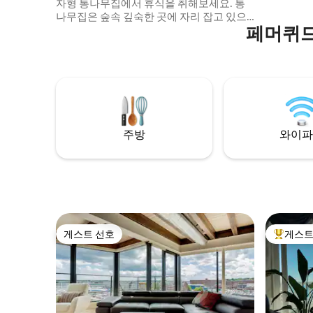
자형 통나무집에서 휴식을 취해보세요. 통
습니다. (16 ’x 20’ 평방 피트) 조수 수영장, 찬
나무집은 숲속 깊숙한 곳에 자리 잡고 있으
란한 석양
페머퀴드
며, 모든 것에서 멀리 떨어져 있습니다. 카약
습니다!
4대와 장작이 포함되어 있습니다. 별도의 이
층 통나무집은 수면 인원을 10명으로 늘립
니다. 나무로 불을 피운 시더 나무 욕조 - 편
안하고 독특한 경험 근처에 5개 이상의 호수
- 아름다운 수영과 카약 통나무집 전체에 삼
나무, 콘크리트 조리대, 삼나무/콘크리트 샤
워기. 야외 화덕. 등산로. 비버 연못. 숙소에
주방
와이파
전용 활주로가 있습니다(51ME).
게스트 선호
게스트
게스트 선호
상위 게