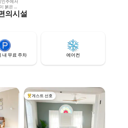
코드 플레이어 * 고속 와이파이 *스프루스
스튜디오는 메인 최고의 해변 중 한 곳과 같
 편의시설
발함과 장
은 길 아래 8에이커에 위치한 두 개의 오두
 야생 모험
막 중 하나입니다! 캐빈은 150피트 떨어져
분을 기다
있으며, 프라이버시 스크린과 자연 조경으
로 분리되어 있습니다.
 동안 이야
만들어보세
서 저희의 여
 내 무료 주차
에어컨
게스트 선호
상위 게스트 선호