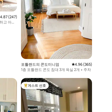
점 4.87점(5점 만점), 후기 247개
4.87 (247)
끗하고 아늑
포틀랜드의 콘도미니엄
평점 4.96점(5점 만점), 
4.96 (365)
1층 포틀랜드 콘도 침대 3개 욕실 2개 + 주차
게스트 선호
상위 게스트 선호