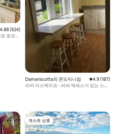
점 4.88점(5점 만점), 후기 524개
4.88 (524)
리트 로프
Damariscotta의 콘도미니엄
평점 4.9점(5점 만점), 
4.9 (187)
리버 이스케이프 - 리버 액세스가 있는 스튜
디오 아파트
게스트 선호
게스트 선호