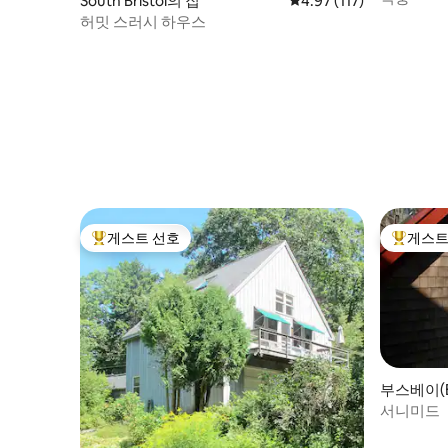
South Bristol의 집
평점 4.97점(5점 만점), 
4.97 (117)
허밋 스러시 하우스
게스트 선호
게스트
상위 게스트 선호
상위 게
부스베이(B
트
서니미드