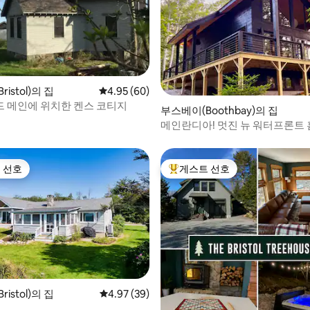
istol)의 집
평점 4.95점(5점 만점), 후기 60개
4.95 (60)
 메인에 위치한 켄스 코티지
후기 151개
부스베이(Boothbay)의 집
메인란디아! 멋진 뉴 워터프론트 
 선호
게스트 선호
스트 선호
상위 게스트 선호
istol)의 집
평점 4.97점(5점 만점), 후기 39개
4.97 (39)