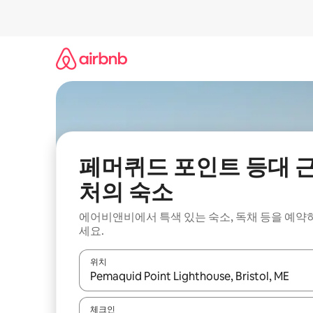
콘
텐
츠
로
바
로
가
기
페머퀴드 포인트 등대 
처의 숙소
에어비앤비에서 특색 있는 숙소, 독채 등을 예약
세요.
위치
결과가 나오면 위·아래 화살표 키를 사용하거나 터치
체크인