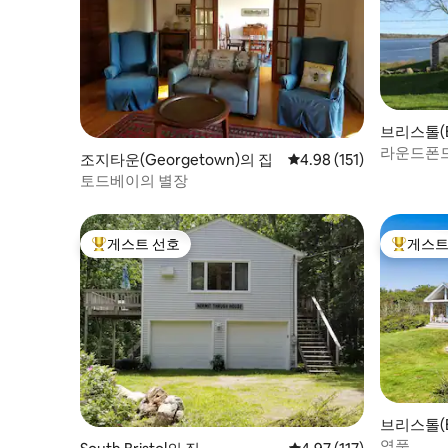
브리스톨(Br
라운드폰드
조지타운(Georgetown)의 집
평점 4.98점(5점 만점), 
4.98 (151)
토드베이의 별장
게스트 선호
게스트
상위 게스트 선호
상위 게
브리스톨(Br
역풍