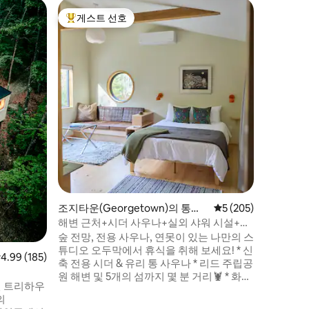
South B
게스트 선호
게스트
상위 게스트 선호
상위 게
채
메인 해안
메인주 남
브와 탁 
방형 사
우스는 
최상층에는
면 공간,
다. 1층에
조 파티오
니다. 콜러 발전기, 광섬유 와이파이, 야외
그릴 및 화
류입니다. 소유주가 숙소에 거주합니다(
스트하우스
조지타운(Georgetown)의 통나
평점 5점(5점 만점), 
5 (205)
무집
해변 근처+시더 사우나+실외 샤워 시설+연
못+화로
숲 전망, 전용 사우나, 연못이 있는 나만의 스
튜디오 오두막에서 휴식을 취해 보세요! * 신
점 4.99점(5점 만점), 후기 185개
4.99 (185)
축 전용 시더 & 유리 통 사우나 * 리드 주립공
원 해변 및 5개의 섬까지 몇 분 거리🦞 * 화덕
진 트리하우
* 야외 샤워 시설 * 레인 샤워기 및 욕실 바닥
난방 * 에어컨/난방 * TV 및 LP판이 있는 레