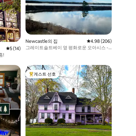
Newcastle의 집
평점 4.98점(5점 만점), 
4.98 (206)
그레이트솔트베이 옆 평화로운 오아시스 -
평점 5점(5점 만점), 후기 14개
5 (14)
침실 3개/욕실 2개
홈!
게스트 선호
상위 게스트 선호